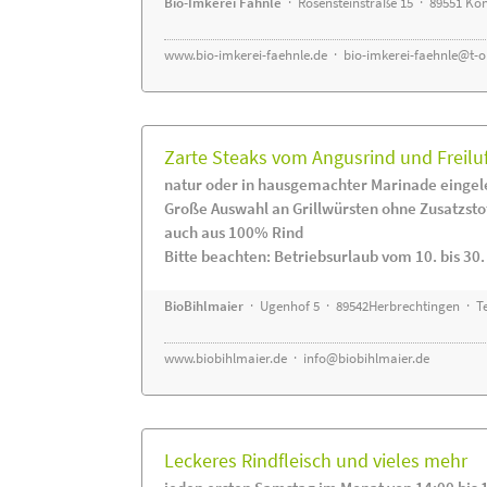
Bio-Imkerei Fähnle
· Rosensteinstraße 15 · 89551 K
www.bio-imkerei-faehnle.de
·
bio-imkerei-faehnle@t-o
Zarte Steaks vom Angusrind und Freilu
natur oder in hausgemachter Marinade eingel
Große Auswahl an Grillwürsten ohne Zusatzsto
auch aus 100% Rind
Bitte beachten: Betriebsurlaub vom 10. bis 30
BioBihlmaier
· Ugenhof 5 · 89542Herbrechtingen · Te
www.biobihlmaier.de
·
info@biobihlmaier.de
Leckeres Rindfleisch und vieles mehr