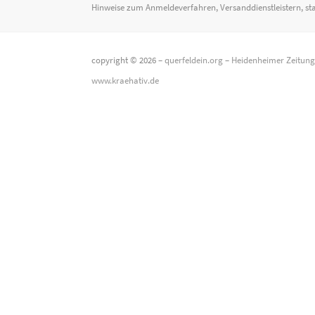
Hinweise zum Anmeldeverfahren, Versanddienstleistern, st
copyright © 2026 –
querfeldein.org
–
Heidenheimer Zeitun
www.kraehativ.de