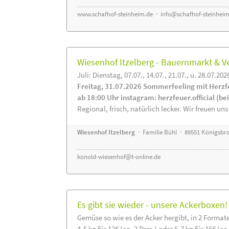
www.schafhof-steinheim.de
·
info@schafhof-steinheim
Wiesenhof Itzelberg - Bauernmarkt &
Juli: Dienstag, 07.07., 14.07., 21.07., u. 28.07.202
Freitag, 31.07.2026 Sommerfeeling mit Herzf
ab 18:00 Uhr instagram: herzfeuer.official (b
Regional, frisch, natürlich lecker. Wir freuen uns
Wiesenhof Itzelberg
· Familie Bühl · 89551 Königsbro
konold-wiesenhof@t-online.de
Es gibt sie wieder - unsere Ackerboxen!
Gemüse so wie es der Acker hergibt, in 2 Format
4-5 kg für 12€ (ca. 2 Pers.) oder 6-7 kg für 16€ (ca.