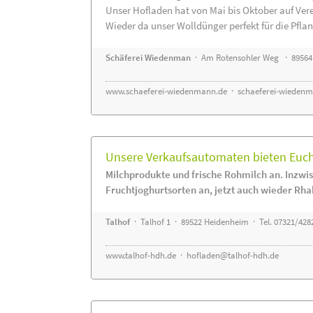
Unser Hofladen hat von Mai bis Oktober auf Ver
Wieder da unser Wolldünger perfekt für die Pflanz
Schäferei Wiedenman
· Am Rotensohler Weg · 89564
www.schaeferei-wiedenmann.de
·
schaeferei-wiedenm
Unsere Verkaufsautomaten bieten Euch 
Milchprodukte und frische Rohmilch an. Inzwis
Fruchtjoghurtsorten an, jetzt auch wieder Rha
Talhof
· Talhof 1 · 89522 Heidenheim · Tel. 07321/428
www.talhof-hdh.de
·
hofladen@talhof-hdh.de