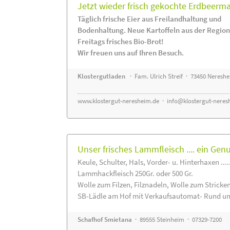
Jetzt wieder frisch gekochte Erdbeerm
Täglich frische Eier aus Freilandhaltung und
Bodenhaltung. Neue Kartoffeln aus der Region
Freitags frisches Bio-Brot!
Wir freuen uns auf Ihren Besuch.
Klostergutladen
· Fam. Ulrich Streif · 73450 Neresh
www.klostergut-neresheim.de
·
info@klostergut-neres
Unser frisches Lammfleisch .... ein Gen
Keule, Schulter, Hals, Vorder- u. Hinterhaxen ....
Lammhackfleisch 250Gr. oder 500 Gr.
Wolle zum Filzen, Filznadeln, Wolle zum Stricke
SB-Lädle am Hof mit Verkaufsautomat- Rund um
Schafhof Smietana
· 89555 Steinheim · 07329-7200