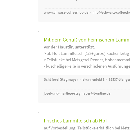
www.schwarz-coffeeshop.de
·
info@schwarz-coffeesh
Mit dem Genuß von heimischem Lammfle
vor der Haustür, unterstüzt.
> ab Hof: Lammfleisch (1/2+ganze) küchenfertig 
> Teilstücke bei Metzgerei Renner, Hohenmemmi
- kuschellige Felle in verschiedenen Ausführung
Schäferei Stegmayer
· Brunnenfeld 8 · 89537 Gienge
josef-und-marliese-stegmayer@t-online.de
Frisches Lammfleisch ab Hof
auf Vorbestellung. Teilstücke erhältlich bei Met