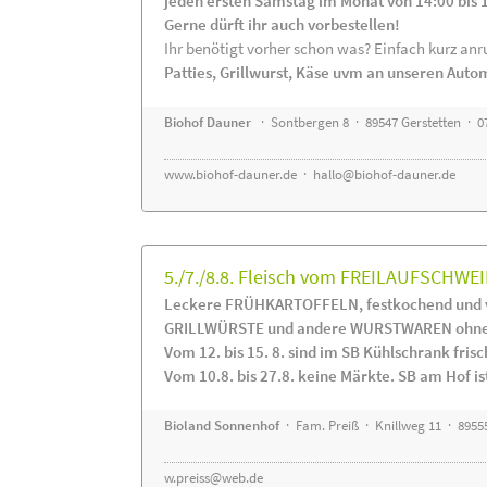
jeden ersten Samstag im Monat von 14:00 bis 
Gerne dürft ihr auch vorbestellen!
Ihr benötigt vorher schon was? Einfach kurz anru
Patties, Grillwurst, Käse uvm an unseren Auto
Biohof Dauner
· Sontbergen 8 · 89547 Gerstetten · 0
www.biohof-dauner.de
·
hallo@biohof-dauner.de
5./7./8.8. Fleisch vom FREILAUFSCHWEI
Leckere FRÜHKARTOFFELN, festkochend und v
GRILLWÜRSTE und andere WURSTWAREN ohne Z
Vom 12. bis 15. 8. sind im SB Kühlschrank f
Vom 10.8. bis 27.8. keine Märkte. SB am Hof ist
Bioland Sonnenhof
· Fam. Preiß · Knillweg 11 · 89555
w.preiss@web.de