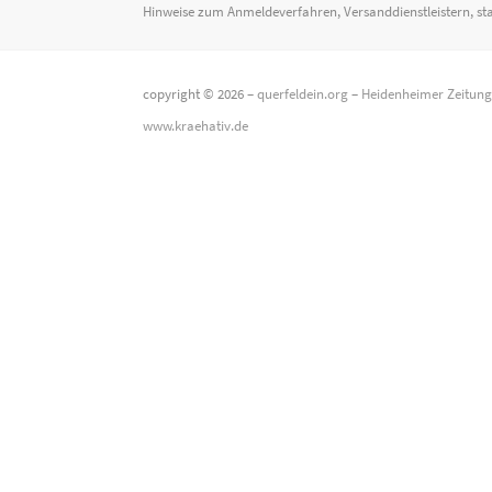
Hinweise zum Anmeldeverfahren, Versanddienstleistern, st
copyright © 2026 –
querfeldein.org
–
Heidenheimer Zeitun
www.kraehativ.de