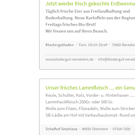
Jetzt wieder frisch gekochte Erdbeerm
Täglich frische Eier aus Freilandhaltung und
Bodenhaltung. Neue Kartoffeln aus der Region
Freitags frisches Bio-Brot!
Wir freuen uns auf Ihren Besuch.
Klostergutladen
· Fam. Ulrich Streif · 73450 Neresh
www.klostergut-neresheim.de
·
info@klostergut-neres
Unser frisches Lammfleisch .... ein Gen
Keule, Schulter, Hals, Vorder- u. Hinterhaxen ....
Lammhackfleisch 250Gr. oder 500 Gr.
Wolle zum Filzen, Filznadeln, Wolle zum Stricke
SB-Lädle am Hof mit Verkaufsautomat- Rund um
Schafhof Smietana
· 89555 Steinheim · 07329-7200