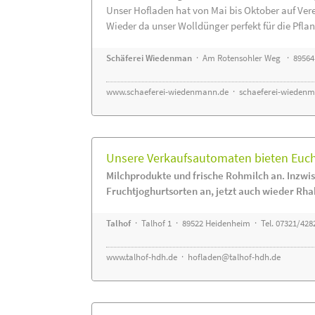
Unser Hofladen hat von Mai bis Oktober auf Ver
Wieder da unser Wolldünger perfekt für die Pflanz
Schäferei Wiedenman
· Am Rotensohler Weg · 89564
www.schaeferei-wiedenmann.de
·
schaeferei-wiedenm
Unsere Verkaufsautomaten bieten Euch 
Milchprodukte und frische Rohmilch an. Inzwis
Fruchtjoghurtsorten an, jetzt auch wieder Rha
Talhof
· Talhof 1 · 89522 Heidenheim · Tel. 07321/428
www.talhof-hdh.de
·
hofladen@talhof-hdh.de