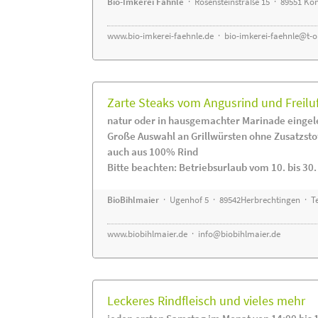
Bio-Imkerei Fähnle
· Rosensteinstraße 15 · 89551 K
www.bio-imkerei-faehnle.de
·
bio-imkerei-faehnle@t-o
Zarte Steaks vom Angusrind und Freilu
natur oder in hausgemachter Marinade eingel
Große Auswahl an Grillwürsten ohne Zusatzsto
auch aus 100% Rind
Bitte beachten: Betriebsurlaub vom 10. bis 30
BioBihlmaier
· Ugenhof 5 · 89542Herbrechtingen · Te
www.biobihlmaier.de
·
info@biobihlmaier.de
Leckeres Rindfleisch und vieles mehr