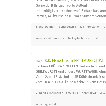
jeden ersten Samstag im Monat von 14:00 bis 
Gerne dürft ihr auch vorbestellen!
Ihr benötigt vorher schon was? Einfach kurz anru
Patties, Grillwurst, Käse uvm an unseren Auto
Biohof Dauner
· Sontbergen 8 · 89547 Gerstetten · 0
www.biohof-dauner.de
·
hallo@biohof-dauner.de
5./7./8.8. Fleisch vom FREILAUFSCHWEI
Leckere FRÜHKARTOFFELN, festkochend und v
GRILLWÜRSTE und andere WURSTWAREN ohne Z
Vom 12. bis 15. 8. sind im SB Kühlschrank f
Vom 10.8. bis 27.8. keine Märkte. SB am Hof ist
Bioland Sonnenhof
· Fam. Preiß · Knillweg 11 · 89555
w.preiss@web.de