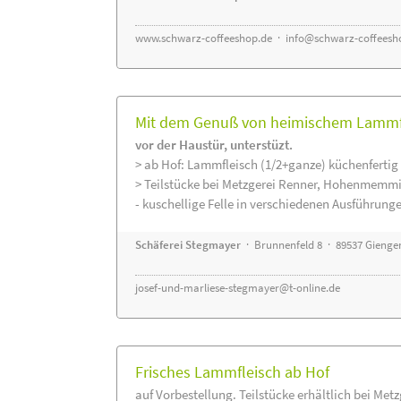
www.schwarz-coffeeshop.de
·
info@schwarz-coffeesh
Mit dem Genuß von heimischem Lammfle
vor der Haustür, unterstüzt.
> ab Hof: Lammfleisch (1/2+ganze) küchenfertig 
> Teilstücke bei Metzgerei Renner, Hohenmemmi
- kuschellige Felle in verschiedenen Ausführung
Schäferei Stegmayer
· Brunnenfeld 8 · 89537 Gienge
josef-und-marliese-stegmayer@t-online.de
Frisches Lammfleisch ab Hof
auf Vorbestellung. Teilstücke erhältlich bei Met