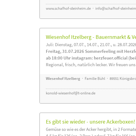
www.schafhof-steinheim.de
·
info@schafhof-steinheim
Wiesenhof Itzelberg - Bauernmarkt &
Juli: Dienstag, 07.07., 14.07., 21.07., u. 28.07.202
Freitag, 31.07.2026 Sommerfeeling mit Herzf
ab 18:00 Uhr instagram: herzfeuer.official (b
Regional, frisch, natürlich lecker. Wir freuen uns
Wiesenhof Itzelberg
· Familie Bühl · 89551 Königsbro
konold-wiesenhof@t-online.de
Es gibt sie wieder - unsere Ackerboxen!
Gemüse so wie es der Acker hergibt, in 2 Format
4-5 kg für 12€ (ca. 2 Pers.) oder 6-7 kg für 16€ (ca.