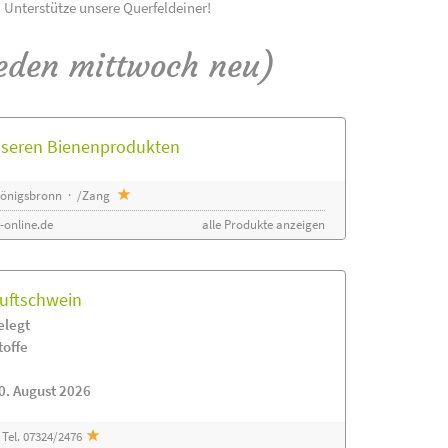
! Unterstütze unsere Querfeldeiner!
eden mittwoch neu)
unseren Bienenprodukten
 Königsbronn · /Zang
-online.de
alle Produkte anzeigen
luftschwein
elegt
toffe
0. August 2026
Tel. 07324/2476