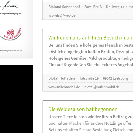
Bioland Sonnenhof
· Fam. Preiß · Knillweg 11 · 895
w.preiss@web.de
Wir freuen uns auf Ihren Besuch in un
Bei uns finden Sie hofeigenes Fleisch in beste
köstlich eingelegten kalten Braten, Rezeptk
Hofeigenes Gemüse, Milchprodukte, erledig
Einkauf & genießen Sie ein leckeres Angebot
Biotal Hofladen
· Talstraße 19 · 89542 Eselsburg ·
www.milchmobil.de
·
biotal@milchmobil.de
Die Weidesaison hat begonnen
Unsere Tiere leisten wieder ihren Beitrag z
und halten Flächen für andere Nützlinge offen
Bei uns erhalten Sie auf Bestellung Fleisch vo