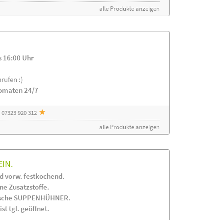
alle Produkte anzeigen
s 16:00 Uhr
rufen :)
tomaten 24/7
 07323 920 312
alle Produkte anzeigen
EIN.
 vorw. festkochend.
 Zusatzstoffe.
frische SUPPENHÜHNER.
st tgl. geöffnet.