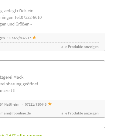
g zerlegt+Zicklein
mingen Tel.07322-8610
ngen und Größen -
gen · 07322/932217
alle Produkte anzeigen
etzgerei Mack
ereinbarung geöffnet
nzzeit !!
64 Nattheim · 07321/730446
nmann@t-online.de
alle Produkte anzeigen
h 24/7 alle unsere