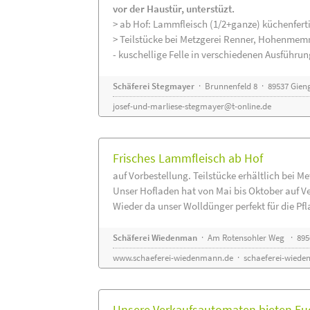
vor der Haustür, unterstüzt.
> ab Hof: Lammfleisch (1/2+ganze) küchenferti
> Teilstücke bei Metzgerei Renner, Hohenmem
- kuschellige Felle in verschiedenen Ausführu
Schäferei Stegmayer
· Brunnenfeld 8 · 89537 Gien
josef-und-marliese-stegmayer@t-online.de
Frisches Lammfleisch ab Hof
auf Vorbestellung. Teilstücke erhältlich bei M
Unser Hofladen hat von Mai bis Oktober auf V
Wieder da unser Wolldünger perfekt für die Pfla
Schäferei Wiedenman
· Am Rotensohler Weg · 895
www.schaeferei-wiedenmann.de
·
schaeferei-wiede
Unsere Verkaufsautomaten bieten Euc