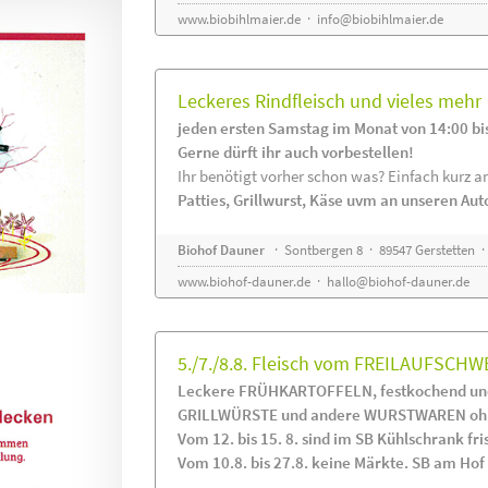
www.biobihlmaier.de
·
info@biobihlmaier.de
Leckeres Rindfleisch und vieles mehr
jeden ersten Samstag im Monat von 14:00 bi
Gerne dürft ihr auch vorbestellen!
Ihr benötigt vorher schon was? Einfach kurz an
Patties, Grillwurst, Käse uvm an unseren Au
Biohof Dauner
· Sontbergen 8 · 89547 Gerstetten ·
www.biohof-dauner.de
·
hallo@biohof-dauner.de
5./7./8.8. Fleisch vom FREILAUFSCHW
Leckere FRÜHKARTOFFELN, festkochend und
GRILLWÜRSTE und andere WURSTWAREN ohne
Vom 12. bis 15. 8. sind im SB Kühlschrank 
Vom 10.8. bis 27.8. keine Märkte. SB am Hof i