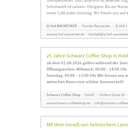
Stempelstellen. Das Labyrinth ist jederzeit zug
Schuhwerk ist ratsam. Übrigens: Bis zur Maise
unser Café jeden Sonntag. Wir freuen uns auf 
Q-Hof RAUNECKER
· Familie Raunecker · Q-Hof 1 
www.q-hof-raunecker.de
·
kontakt@q-hof-raunecker
25 Jahre Schwarz Coffee Shop in He
ab dem 01.08.2026 gelten während der Som
Öffnungszeiten: Mittwoch: 09:00 – 14:00 Uhr
Samstag: 09:00 – 13:00 Uhr Wir freuen uns a
wünschen Ihnen eine schöne Sommerzeit!
Schwarz Coffee Shop
· GmbH · Hintere Gasse 16 ·
www.schwarz-coffeeshop.de
·
info@schwarz-coffee
Mit dem Genuß von heimischem Lammf