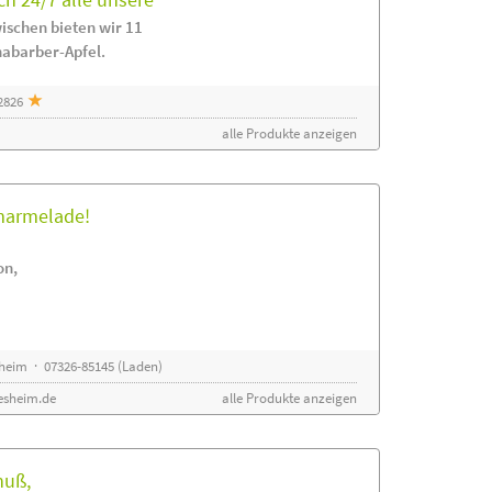
ischen bieten wir 11
habarber-Apfel.
2826
alle Produkte anzeigen
rmarmelade!
on,
sheim · 07326-85145 (Laden)
esheim.de
alle Produkte anzeigen
nuß,