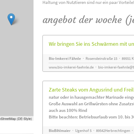
Haltung von Nutztieren sind nur ein paar Vorteile
angebot der woche (j
Wir bringen Sie ins Schwärmen mit 
Bio-Imkerei Fähnle
· Rosensteinstraße 15 · 89551
www.bio-imkerei-faehnle.de
·
bio-imkerei-faehnle@t
Zarte Steaks vom Angusrind und Frei
natur oder in hausgemachter Marinade eing
Große Auswahl an Grillwürsten ohne Zusatzs
auch aus 100% Rind
Bitte beachten: Betriebsurlaub vom 10. bis 3
StreetMap (DE-Style)
BioBihlmaier
· Ugenhof 5 · 89542Herbrechtingen · 