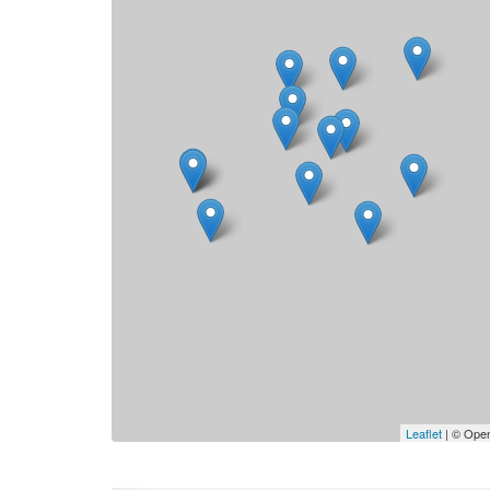
Leaflet
| © Open