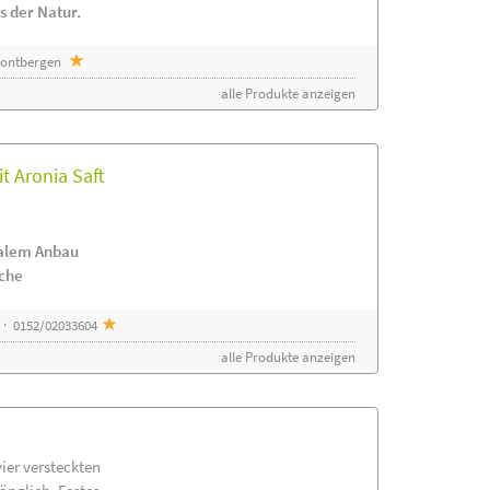
s der Natur.
 Sontbergen
alle Produkte anzeigen
t Aronia Saft
nalem Anbau
ache
 · 0152/02033604
alle Produkte anzeigen
vier versteckten