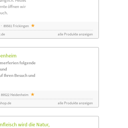
änglich. Festes
rnte öffnen wir
euch.
· 89561 Frickingen
.de
alle Produkte anzeigen
idenheim
merferien folgende
 und
uf Ihren Besuch und
 89522 Heidenheim
shop.de
alle Produkte anzeigen
leisch wird die Natur,