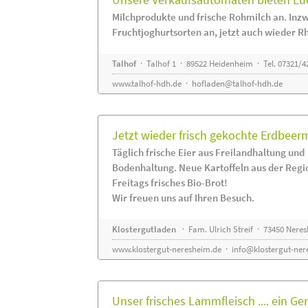
Milchprodukte und frische Rohmilch an. Inzw
Fruchtjoghurtsorten an, jetzt auch wieder R
Talhof
· Talhof 1 · 89522 Heidenheim · Tel. 07321/4
www.talhof-hdh.de
·
hofladen@talhof-hdh.de
Jetzt wieder frisch gekochte Erdbee
Täglich frische Eier aus Freilandhaltung und
Bodenhaltung. Neue Kartoffeln aus der Regi
Freitags frisches Bio-Brot!
Wir freuen uns auf Ihren Besuch.
Klostergutladen
· Fam. Ulrich Streif · 73450 Nere
www.klostergut-neresheim.de
·
info@klostergut-ner
Unser frisches Lammfleisch .... ein Ge