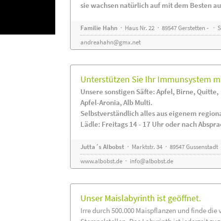
sie wachsen natürlich auf mit dem Besten au
Familie Hahn
· Haus Nr. 22 · 89547 Gerstetten - ·
andreahahn@gmx.net
Unterstützen Sie Ihr Immunsystem mi
Unsere sonstigen Säfte: Apfel, Birne, Quitte,
Apfel-Aronia, Alb Multi.
Selbstverständlich alles aus eigenem regio
Lädle: Freitags 14 - 17 Uhr oder nach Abspr
Jutta´s Albobst
· Marktstr. 34 · 89547 Gussenstadt
www.albobst.de
·
info@albobst.de
Unser Maislabyrinth ist geöffnet.
Irre durch 500.000 Maispflanzen und finde die 