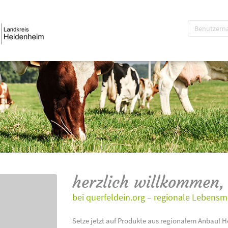
herzlich willkommen,
bei querfeldein.org – regionale Lebensm
Setze jetzt auf Produkte aus regionalem Anbau! H