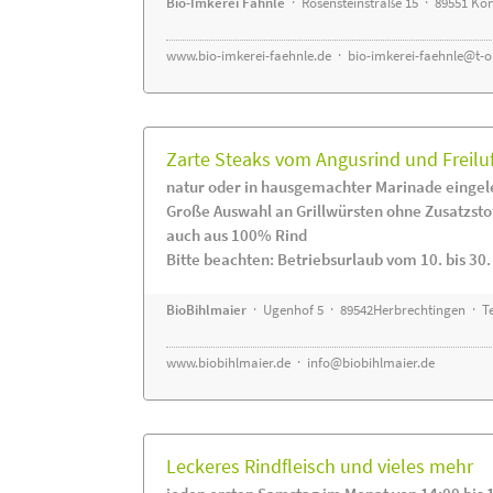
Bio-Imkerei Fähnle
· Rosensteinstraße 15 · 89551 K
www.bio-imkerei-faehnle.de
·
bio-imkerei-faehnle@t-o
Zarte Steaks vom Angusrind und Freilu
natur oder in hausgemachter Marinade eingel
Große Auswahl an Grillwürsten ohne Zusatzsto
auch aus 100% Rind
Bitte beachten: Betriebsurlaub vom 10. bis 30
BioBihlmaier
· Ugenhof 5 · 89542Herbrechtingen · Te
www.biobihlmaier.de
·
info@biobihlmaier.de
Leckeres Rindfleisch und vieles mehr