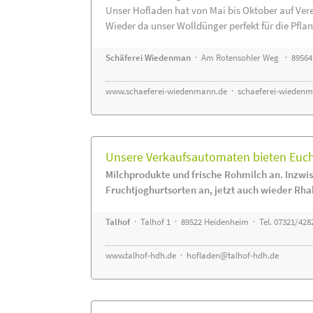
Unser Hofladen hat von Mai bis Oktober auf Ver
Wieder da unser Wolldünger perfekt für die Pflanz
Schäferei Wiedenman
· Am Rotensohler Weg · 89564
www.schaeferei-wiedenmann.de
·
schaeferei-wiedenm
Unsere Verkaufsautomaten bieten Euch 
Milchprodukte und frische Rohmilch an. Inzwis
Fruchtjoghurtsorten an, jetzt auch wieder Rha
Talhof
· Talhof 1 · 89522 Heidenheim · Tel. 07321/428
www.talhof-hdh.de
·
hofladen@talhof-hdh.de