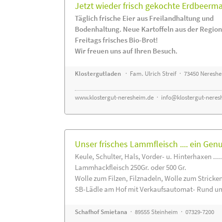
Jetzt wieder frisch gekochte Erdbeerm
Täglich frische Eier aus Freilandhaltung und
Bodenhaltung. Neue Kartoffeln aus der Region
Freitags frisches Bio-Brot!
Wir freuen uns auf Ihren Besuch.
Klostergutladen
· Fam. Ulrich Streif · 73450 Neresh
www.klostergut-neresheim.de
·
info@klostergut-neres
Unser frisches Lammfleisch .... ein Gen
Keule, Schulter, Hals, Vorder- u. Hinterhaxen ....
Lammhackfleisch 250Gr. oder 500 Gr.
Wolle zum Filzen, Filznadeln, Wolle zum Stricke
SB-Lädle am Hof mit Verkaufsautomat- Rund um
Schafhof Smietana
· 89555 Steinheim · 07329-7200