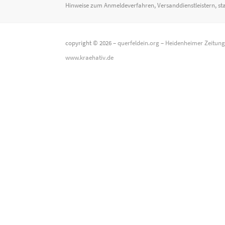
Hinweise zum Anmeldeverfahren, Versanddienstleistern, st
copyright © 2026 –
querfeldein.org
–
Heidenheimer Zeitun
www.kraehativ.de