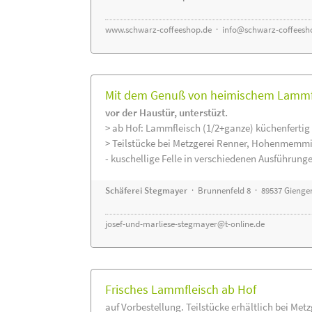
www.schwarz-coffeeshop.de
·
info@schwarz-coffeesh
Mit dem Genuß von heimischem Lammfle
vor der Haustür, unterstüzt.
> ab Hof: Lammfleisch (1/2+ganze) küchenfertig 
> Teilstücke bei Metzgerei Renner, Hohenmemmi
- kuschellige Felle in verschiedenen Ausführung
Schäferei Stegmayer
· Brunnenfeld 8 · 89537 Gienge
josef-und-marliese-stegmayer@t-online.de
Frisches Lammfleisch ab Hof
auf Vorbestellung. Teilstücke erhältlich bei Met