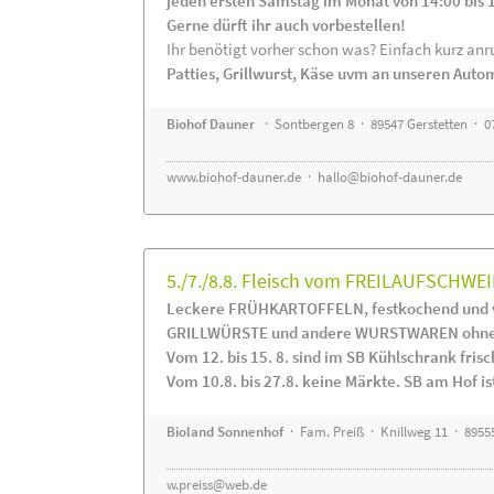
jeden ersten Samstag im Monat von 14:00 bis 
Gerne dürft ihr auch vorbestellen!
Ihr benötigt vorher schon was? Einfach kurz anru
Patties, Grillwurst, Käse uvm an unseren Auto
Biohof Dauner
· Sontbergen 8 · 89547 Gerstetten · 0
www.biohof-dauner.de
·
hallo@biohof-dauner.de
5./7./8.8. Fleisch vom FREILAUFSCHWEI
Leckere FRÜHKARTOFFELN, festkochend und v
GRILLWÜRSTE und andere WURSTWAREN ohne Z
Vom 12. bis 15. 8. sind im SB Kühlschrank f
Vom 10.8. bis 27.8. keine Märkte. SB am Hof ist
Bioland Sonnenhof
· Fam. Preiß · Knillweg 11 · 89555
w.preiss@web.de