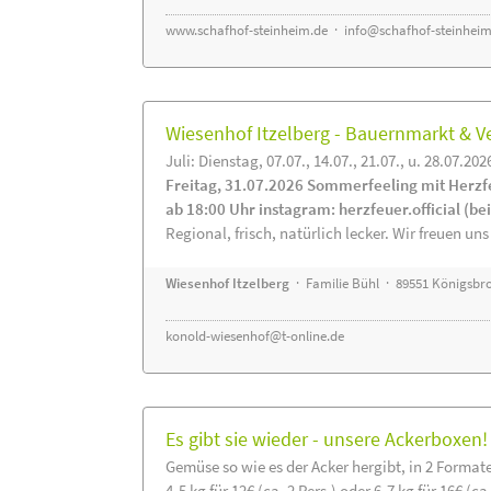
www.schafhof-steinheim.de
·
info@schafhof-steinheim
Wiesenhof Itzelberg - Bauernmarkt &
Juli: Dienstag, 07.07., 14.07., 21.07., u. 28.07.202
Freitag, 31.07.2026 Sommerfeeling mit Herzf
ab 18:00 Uhr instagram: herzfeuer.official (b
Regional, frisch, natürlich lecker. Wir freuen uns
Wiesenhof Itzelberg
· Familie Bühl · 89551 Königsbro
konold-wiesenhof@t-online.de
Es gibt sie wieder - unsere Ackerboxen!
Gemüse so wie es der Acker hergibt, in 2 Format
4-5 kg für 12€ (ca. 2 Pers.) oder 6-7 kg für 16€ (ca.