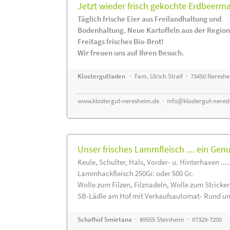
Jetzt wieder frisch gekochte Erdbeerm
Täglich frische Eier aus Freilandhaltung und
Bodenhaltung. Neue Kartoffeln aus der Region
Freitags frisches Bio-Brot!
Wir freuen uns auf Ihren Besuch.
Klostergutladen
· Fam. Ulrich Streif · 73450 Neresh
www.klostergut-neresheim.de
·
info@klostergut-neres
Unser frisches Lammfleisch .... ein Gen
Keule, Schulter, Hals, Vorder- u. Hinterhaxen ....
Lammhackfleisch 250Gr. oder 500 Gr.
Wolle zum Filzen, Filznadeln, Wolle zum Stricke
SB-Lädle am Hof mit Verkaufsautomat- Rund um
Schafhof Smietana
· 89555 Steinheim · 07329-7200