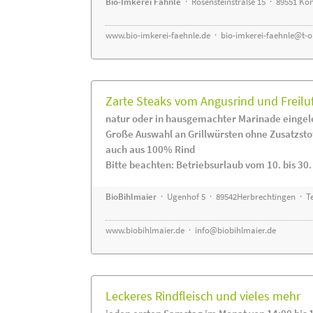
Bio-Imkerei Fähnle
· Rosensteinstraße 15 · 89551 K
www.bio-imkerei-faehnle.de
·
bio-imkerei-faehnle@t-o
Zarte Steaks vom Angusrind und Freilu
natur oder in hausgemachter Marinade eingel
Große Auswahl an Grillwürsten ohne Zusatzsto
auch aus 100% Rind
Bitte beachten: Betriebsurlaub vom 10. bis 30
BioBihlmaier
· Ugenhof 5 · 89542Herbrechtingen · Te
www.biobihlmaier.de
·
info@biobihlmaier.de
Leckeres Rindfleisch und vieles mehr