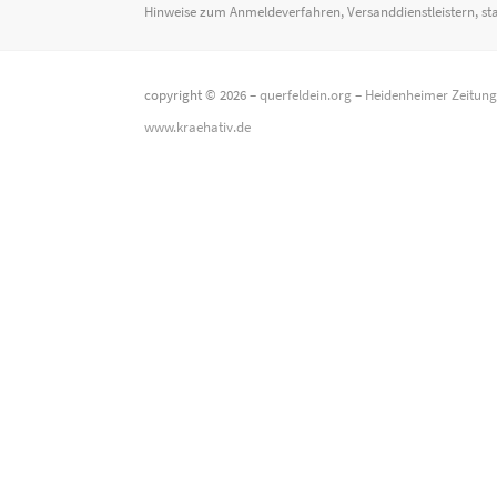
Hinweise zum Anmeldeverfahren, Versanddienstleistern, st
copyright © 2026 –
querfeldein.org
–
Heidenheimer Zeitun
www.kraehativ.de