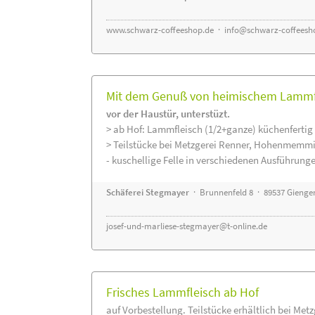
www.schwarz-coffeeshop.de
·
info@schwarz-coffeesh
Mit dem Genuß von heimischem Lammfle
vor der Haustür, unterstüzt.
> ab Hof: Lammfleisch (1/2+ganze) küchenfertig 
> Teilstücke bei Metzgerei Renner, Hohenmemmi
- kuschellige Felle in verschiedenen Ausführung
Schäferei Stegmayer
· Brunnenfeld 8 · 89537 Gienge
josef-und-marliese-stegmayer@t-online.de
Frisches Lammfleisch ab Hof
auf Vorbestellung. Teilstücke erhältlich bei Met