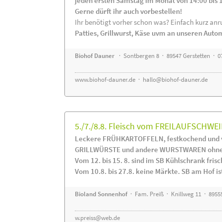
jeden ersten Samstag im Monat von 14:00 bis 
Gerne dürft ihr auch vorbestellen!
Ihr benötigt vorher schon was? Einfach kurz anru
Patties, Grillwurst, Käse uvm an unseren Auto
Biohof Dauner
· Sontbergen 8 · 89547 Gerstetten · 0
www.biohof-dauner.de
·
hallo@biohof-dauner.de
5./7./8.8. Fleisch vom FREILAUFSCHWEI
Leckere FRÜHKARTOFFELN, festkochend und v
GRILLWÜRSTE und andere WURSTWAREN ohne Z
Vom 12. bis 15. 8. sind im SB Kühlschrank f
Vom 10.8. bis 27.8. keine Märkte. SB am Hof ist
Bioland Sonnenhof
· Fam. Preiß · Knillweg 11 · 89555
w.preiss@web.de