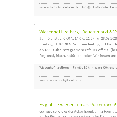
www.schafhof-steinheim.de
·
info@schafhof-steinheim
Wiesenhof Itzelberg - Bauernmarkt &
Juli: Dienstag, 07.07., 14.07., 21.07., u. 28.07.202
Freitag, 31.07.2026 Sommerfeeling mit Herzf
ab 18:00 Uhr instagram: herzfeuer.official (b
Regional, frisch, natürlich lecker. Wir freuen uns
Wiesenhof Itzelberg
· Familie Bühl · 89551 Königsbro
konold-wiesenhof@t-online.de
Es gibt sie wieder - unsere Ackerboxen!
Gemüse so wie es der Acker hergibt, in 2 Format
4-5 kg für 12€ (ca. 2 Pers.) oder 6-7 kg für 16€ (ca.