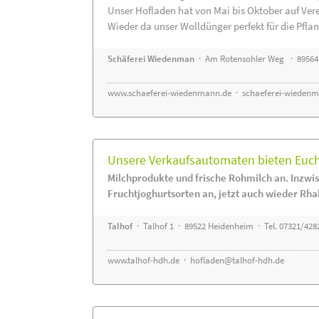
Unser Hofladen hat von Mai bis Oktober auf Ver
Wieder da unser Wolldünger perfekt für die Pflanz
Schäferei Wiedenman
· Am Rotensohler Weg · 89564
www.schaeferei-wiedenmann.de
·
schaeferei-wiedenm
Unsere Verkaufsautomaten bieten Euch 
Milchprodukte und frische Rohmilch an. Inzwis
Fruchtjoghurtsorten an, jetzt auch wieder Rha
Talhof
· Talhof 1 · 89522 Heidenheim · Tel. 07321/428
www.talhof-hdh.de
·
hofladen@talhof-hdh.de