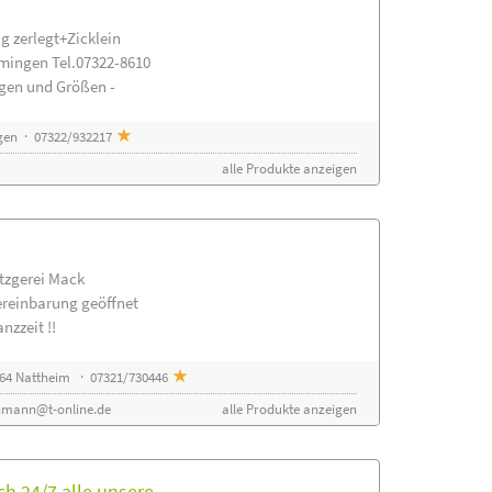
g zerlegt+Zicklein
mingen Tel.07322-8610
ngen und Größen -
gen · 07322/932217
alle Produkte anzeigen
etzgerei Mack
ereinbarung geöffnet
nzzeit !!
64 Nattheim · 07321/730446
nmann@t-online.de
alle Produkte anzeigen
h 24/7 alle unsere