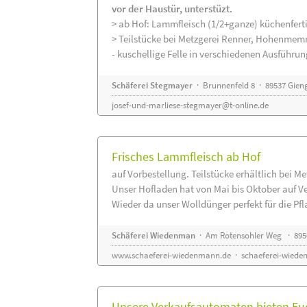
vor der Haustür, unterstüzt.
> ab Hof: Lammfleisch (1/2+ganze) küchenferti
> Teilstücke bei Metzgerei Renner, Hohenmem
- kuschellige Felle in verschiedenen Ausführu
Schäferei Stegmayer
· Brunnenfeld 8 · 89537 Gien
josef-und-marliese-stegmayer@t-online.de
Frisches Lammfleisch ab Hof
auf Vorbestellung. Teilstücke erhältlich bei M
Unser Hofladen hat von Mai bis Oktober auf V
Wieder da unser Wolldünger perfekt für die Pfla
Schäferei Wiedenman
· Am Rotensohler Weg · 895
www.schaeferei-wiedenmann.de
·
schaeferei-wiede
Unsere Verkaufsautomaten bieten Euc