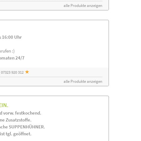
alle Produkte anzeigen
s 16:00 Uhr
rufen :)
tomaten 24/7
 07323 920 312
alle Produkte anzeigen
EIN.
 vorw. festkochend.
 Zusatzstoffe.
frische SUPPENHÜHNER.
st tgl. geöffnet.