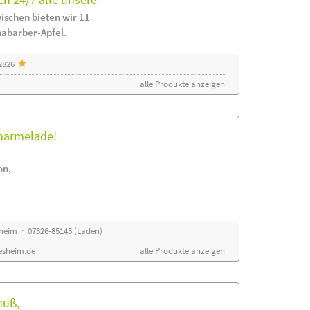
ischen bieten wir 11
habarber-Apfel.
2826
alle Produkte anzeigen
rmarmelade!
on,
sheim · 07326-85145 (Laden)
esheim.de
alle Produkte anzeigen
nuß,