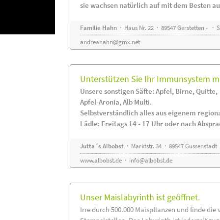
sie wachsen natürlich auf mit dem Besten au
Familie Hahn
· Haus Nr. 22 · 89547 Gerstetten - ·
andreahahn@gmx.net
Unterstützen Sie Ihr Immunsystem mi
Unsere sonstigen Säfte: Apfel, Birne, Quitte,
Apfel-Aronia, Alb Multi.
Selbstverständlich alles aus eigenem regio
Lädle: Freitags 14 - 17 Uhr oder nach Abspr
Jutta´s Albobst
· Marktstr. 34 · 89547 Gussenstadt
www.albobst.de
·
info@albobst.de
Unser Maislabyrinth ist geöffnet.
Irre durch 500.000 Maispflanzen und finde die 