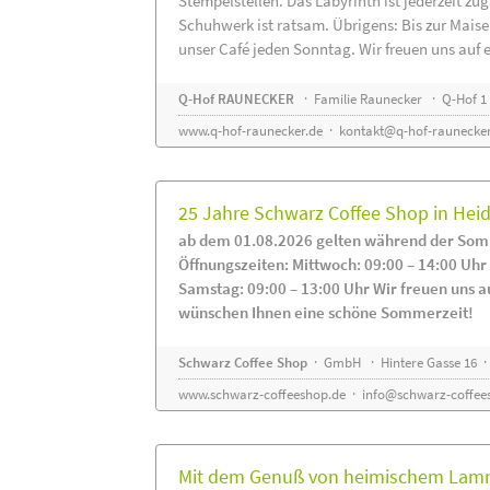
Stempelstellen. Das Labyrinth ist jederzeit zug
Schuhwerk ist ratsam. Übrigens: Bis zur Maise
unser Café jeden Sonntag. Wir freuen uns auf 
Q-Hof RAUNECKER
· Familie Raunecker · Q-Hof 1 
www.q-hof-raunecker.de
·
kontakt@q-hof-raunecker
25 Jahre Schwarz Coffee Shop in He
ab dem 01.08.2026 gelten während der Som
Öffnungszeiten: Mittwoch: 09:00 – 14:00 Uhr
Samstag: 09:00 – 13:00 Uhr Wir freuen uns a
wünschen Ihnen eine schöne Sommerzeit!
Schwarz Coffee Shop
· GmbH · Hintere Gasse 16 ·
www.schwarz-coffeeshop.de
·
info@schwarz-coffee
Mit dem Genuß von heimischem Lammf