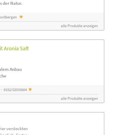
s der Natur.
 Sontbergen
alle Produkte anzeigen
t Aronia Saft
nalem Anbau
ache
 · 0152/02033604
alle Produkte anzeigen
vier versteckten