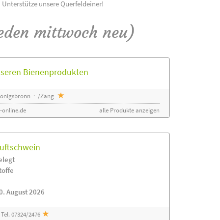
! Unterstütze unsere Querfeldeiner!
eden mittwoch neu)
unseren Bienenprodukten
 Königsbronn · /Zang
-online.de
alle Produkte anzeigen
luftschwein
elegt
toffe
0. August 2026
Tel. 07324/2476