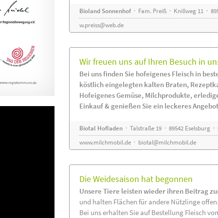
Bioland Sonnenhof
· Fam. Preiß · Knillweg 11 · 895
w.preiss@web.de
Wir freuen uns auf Ihren Besuch in un
Bei uns finden Sie hofeigenes Fleisch in beste
köstlich eingelegten kalten Braten, Rezeptk
Hofeigenes Gemüse, Milchprodukte, erledig
Einkauf & genießen Sie ein leckeres Angebot
Biotal Hofladen
· Talstraße 19 · 89542 Eselsburg ·
www.milchmobil.de
·
biotal@milchmobil.de
Die Weidesaison hat begonnen
Unsere Tiere leisten wieder ihren Beitrag z
und halten Flächen für andere Nützlinge offen
Bei uns erhalten Sie auf Bestellung Fleisch vo