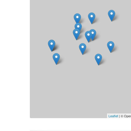
Leaflet
| © Open