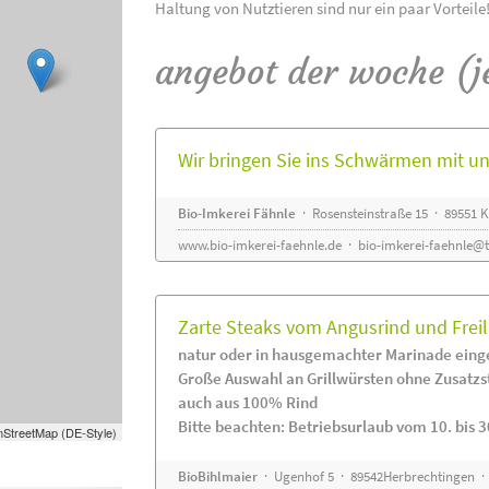
Haltung von Nutztieren sind nur ein paar Vorteile
angebot der woche (j
Wir bringen Sie ins Schwärmen mit 
Bio-Imkerei Fähnle
· Rosensteinstraße 15 · 89551
www.bio-imkerei-faehnle.de
·
bio-imkerei-faehnle@t
Zarte Steaks vom Angusrind und Frei
natur oder in hausgemachter Marinade eing
Große Auswahl an Grillwürsten ohne Zusatzs
auch aus 100% Rind
Bitte beachten: Betriebsurlaub vom 10. bis 3
StreetMap (DE-Style)
BioBihlmaier
· Ugenhof 5 · 89542Herbrechtingen · 