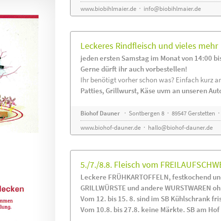
www.biobihlmaier.de
·
info@biobihlmaier.de
Leckeres Rindfleisch und vieles mehr
jeden ersten Samstag im Monat von 14:00 bi
Gerne dürft ihr auch vorbestellen!
Ihr benötigt vorher schon was? Einfach kurz an
Patties, Grillwurst, Käse uvm an unseren Au
Biohof Dauner
· Sontbergen 8 · 89547 Gerstetten ·
www.biohof-dauner.de
·
hallo@biohof-dauner.de
5./7./8.8. Fleisch vom FREILAUFSCHW
Leckere FRÜHKARTOFFELN, festkochend und
GRILLWÜRSTE und andere WURSTWAREN ohne
Vom 12. bis 15. 8. sind im SB Kühlschrank 
Vom 10.8. bis 27.8. keine Märkte. SB am Hof i