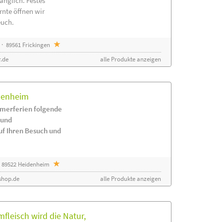
änglich. Festes
rnte öffnen wir
euch.
· 89561 Frickingen
.de
alle Produkte anzeigen
idenheim
merferien folgende
 und
uf Ihren Besuch und
 89522 Heidenheim
shop.de
alle Produkte anzeigen
leisch wird die Natur,