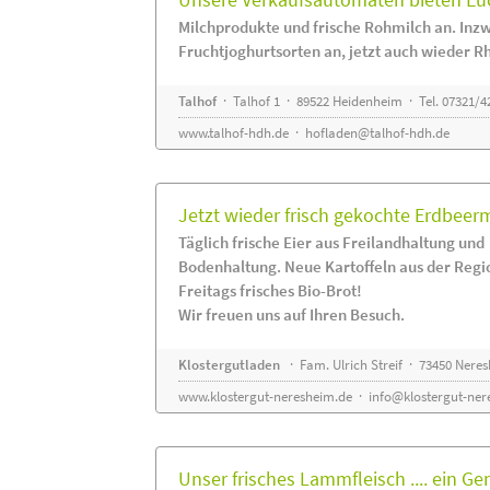
Milchprodukte und frische Rohmilch an. Inzw
Fruchtjoghurtsorten an, jetzt auch wieder R
Talhof
· Talhof 1 · 89522 Heidenheim · Tel. 07321/4
www.talhof-hdh.de
·
hofladen@talhof-hdh.de
Jetzt wieder frisch gekochte Erdbee
Täglich frische Eier aus Freilandhaltung und
Bodenhaltung. Neue Kartoffeln aus der Regi
Freitags frisches Bio-Brot!
Wir freuen uns auf Ihren Besuch.
Klostergutladen
· Fam. Ulrich Streif · 73450 Nere
www.klostergut-neresheim.de
·
info@klostergut-ner
Unser frisches Lammfleisch .... ein Ge