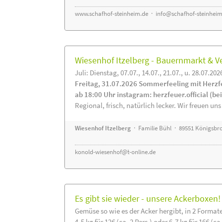
www.schafhof-steinheim.de
·
info@schafhof-steinheim
Wiesenhof Itzelberg - Bauernmarkt &
Juli: Dienstag, 07.07., 14.07., 21.07., u. 28.07.202
Freitag, 31.07.2026 Sommerfeeling mit Herzf
ab 18:00 Uhr instagram: herzfeuer.official (b
Regional, frisch, natürlich lecker. Wir freuen uns
Wiesenhof Itzelberg
· Familie Bühl · 89551 Königsbro
konold-wiesenhof@t-online.de
Es gibt sie wieder - unsere Ackerboxen!
Gemüse so wie es der Acker hergibt, in 2 Format
4-5 kg für 12€ (ca. 2 Pers.) oder 6-7 kg für 16€ (ca.