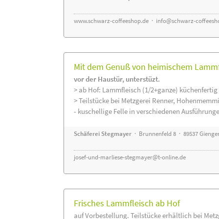
www.schwarz-coffeeshop.de
·
info@schwarz-coffeesh
Mit dem Genuß von heimischem Lammfle
vor der Haustür, unterstüzt.
> ab Hof: Lammfleisch (1/2+ganze) küchenfertig 
> Teilstücke bei Metzgerei Renner, Hohenmemmi
- kuschellige Felle in verschiedenen Ausführung
Schäferei Stegmayer
· Brunnenfeld 8 · 89537 Gienge
josef-und-marliese-stegmayer@t-online.de
Frisches Lammfleisch ab Hof
auf Vorbestellung. Teilstücke erhältlich bei Met