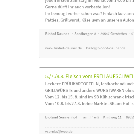
jeden ersten Samstag im Monat von 14:00 bis 
Gerne dürft ihr auch vorbestellen!
Ihr benötigt vorher schon was? Einfach kurz anru
Patties, Grillwurst, Käse uvm an unseren Auto
Biohof Dauner
· Sontbergen 8 · 89547 Gerstetten · 0
www.biohof-dauner.de
·
hallo@biohof-dauner.de
5./7./8.8. Fleisch vom FREILAUFSCHWEI
Leckere FRÜHKARTOFFELN, festkochend und v
GRILLWÜRSTE und andere WURSTWAREN ohne Z
Vom 12. bis 15. 8. sind im SB Kühlschrank f
Vom 10.8. bis 27.8. keine Märkte. SB am Hof ist
Bioland Sonnenhof
· Fam. Preiß · Knillweg 11 · 89555
w.preiss@web.de