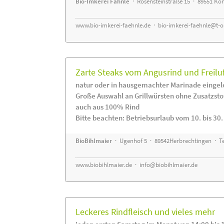
Bio-Imkerei Fähnle
· Rosensteinstraße 15 · 89551 K
www.bio-imkerei-faehnle.de
·
bio-imkerei-faehnle@t-o
Zarte Steaks vom Angusrind und Freilu
natur oder in hausgemachter Marinade eingel
Große Auswahl an Grillwürsten ohne Zusatzsto
auch aus 100% Rind
Bitte beachten: Betriebsurlaub vom 10. bis 30
BioBihlmaier
· Ugenhof 5 · 89542Herbrechtingen · Te
www.biobihlmaier.de
·
info@biobihlmaier.de
Leckeres Rindfleisch und vieles mehr