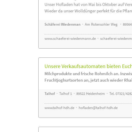
Unser Hofladen hat von Mai bis Oktober auf Ver
Wieder da unser Wolldünger perfekt für die Pflanz
Schäferei Wiedenman
· Am Rotensohler Weg · 89564
www.schaeferei-wiedenmann.de
·
schaeferei-wiedenm
Unsere Verkaufsautomaten bieten Euch 
Milchprodukte und frische Rohmilch an. Inzwis
Fruchtjoghurtsorten an, jetzt auch wieder Rha
Talhof
· Talhof 1 · 89522 Heidenheim · Tel. 07321/428
www.talhof-hdh.de
·
hofladen@talhof-hdh.de