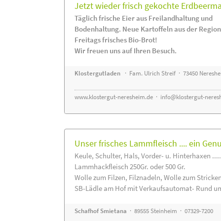
Jetzt wieder frisch gekochte Erdbeerm
Täglich frische Eier aus Freilandhaltung und
Bodenhaltung. Neue Kartoffeln aus der Region
Freitags frisches Bio-Brot!
Wir freuen uns auf Ihren Besuch.
Klostergutladen
· Fam. Ulrich Streif · 73450 Neresh
www.klostergut-neresheim.de
·
info@klostergut-neres
Unser frisches Lammfleisch .... ein Gen
Keule, Schulter, Hals, Vorder- u. Hinterhaxen ....
Lammhackfleisch 250Gr. oder 500 Gr.
Wolle zum Filzen, Filznadeln, Wolle zum Stricke
SB-Lädle am Hof mit Verkaufsautomat- Rund um
Schafhof Smietana
· 89555 Steinheim · 07329-7200