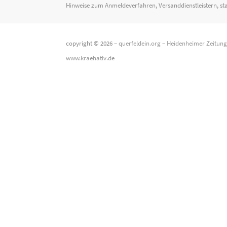
Hinweise zum Anmeldeverfahren, Versanddienstleistern, st
copyright © 2026 –
querfeldein.org
–
Heidenheimer Zeitun
www.kraehativ.de