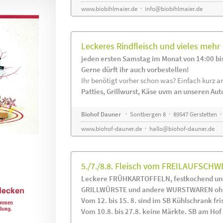
www.biobihlmaier.de
·
info@biobihlmaier.de
Leckeres Rindfleisch und vieles mehr
jeden ersten Samstag im Monat von 14:00 bi
Gerne dürft ihr auch vorbestellen!
Ihr benötigt vorher schon was? Einfach kurz an
Patties, Grillwurst, Käse uvm an unseren Au
Biohof Dauner
· Sontbergen 8 · 89547 Gerstetten ·
www.biohof-dauner.de
·
hallo@biohof-dauner.de
5./7./8.8. Fleisch vom FREILAUFSCHW
Leckere FRÜHKARTOFFELN, festkochend und
GRILLWÜRSTE und andere WURSTWAREN ohne
Vom 12. bis 15. 8. sind im SB Kühlschrank 
Vom 10.8. bis 27.8. keine Märkte. SB am Hof i