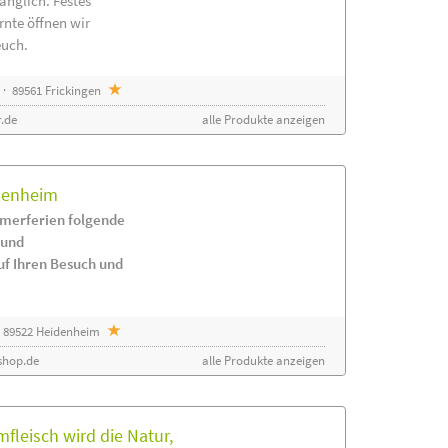
änglich. Festes
rnte öffnen wir
euch.
· 89561 Frickingen
.de
alle Produkte anzeigen
idenheim
merferien folgende
 und
uf Ihren Besuch und
 89522 Heidenheim
shop.de
alle Produkte anzeigen
leisch wird die Natur,