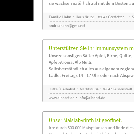
sie wachsen natürlich auf mit dem Besten au
Familie Hahn
· Haus Nr. 22 · 89547 Gerstetten - ·
andreahahn@gmx.net
Unterstützen Sie Ihr Immunsystem mi
Unsere sonstigen Säfte: Apfel, Birne, Quitte,
Apfel-Aronia, Alb Multi.
Selbstverständlich alles aus eigenem regio
Lädle: Freitags 14 - 17 Uhr oder nach Abspr
Jutta´s Albobst
· Marktstr. 34 · 89547 Gussenstadt
www.albobst.de
·
info@albobst.de
Unser Maislabyrinth ist geöffnet.
Irre durch 500.000 Maispflanzen und finde die 