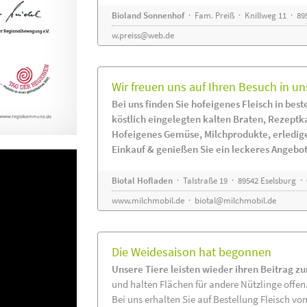
Bioland Sonnenhof
· Fam. Preiß · Knillweg 11 · 895
w.preiss@web.de
Wir freuen uns auf Ihren Besuch in un
Bei uns finden Sie hofeigenes Fleisch in beste
köstlich eingelegten kalten Braten, Rezeptk
Hofeigenes Gemüse, Milchprodukte, erledig
Einkauf & genießen Sie ein leckeres Angebot
Biotal Hofladen
· Talstraße 19 · 89542 Eselsburg ·
www.milchmobil.de
·
biotal@milchmobil.de
Die Weidesaison hat begonnen
Unsere Tiere leisten wieder ihren Beitrag z
und halten Flächen für andere Nützlinge offen
Bei uns erhalten Sie auf Bestellung Fleisch vo