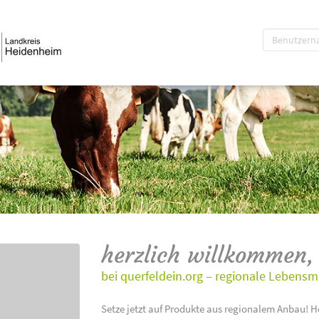
herzlich willkommen,
bei querfeldein.org – regionale Lebensm
Setze jetzt auf Produkte aus regionalem Anbau! H