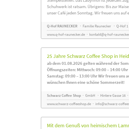
Stempelstellen. Das Labyrinth ist jederzeit zug
Schuhwerk ist ratsam. Übrigens: Bis zur Maise
unser Café jeden Sonntag. Wir freuen uns auf 
Q-Hof RAUNECKER
· Familie Raunecker · Q-Hof 1 
www.q-hof-raunecker.de
·
kontakt@q-hof-raunecker
25 Jahre Schwarz Coffee Shop in He
ab dem 01.08.2026 gelten während der Som
Öffnungszeiten: Mittwoch: 09:00 – 14:00 Uhr
Samstag: 09:00 – 13:00 Uhr Wir freuen uns a
wünschen Ihnen eine schöne Sommerzeit!
Schwarz Coffee Shop
· GmbH · Hintere Gasse 16 ·
www.schwarz-coffeeshop.de
·
info@schwarz-coffee
Mit dem Genuß von heimischem Lammf