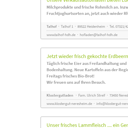
Milchprodukte und frische Rohmilch an. Inzw
Fruchtjoghurtsorten an, jetzt auch wieder R
Talhof
· Talhof 1 · 89522 Heidenheim · Tel. 07321/4
www.talhof-hdh.de
·
hofladen@talhof-hdh.de
Jetzt wieder frisch gekochte Erdbee
Täglich frische Eier aus Freilandhaltung und
Bodenhaltung. Neue Kartoffeln aus der Regi
Freitags frisches Bio-Brot!
Wir freuen uns auf Ihren Besuch.
Klostergutladen
· Fam. Ulrich Streif · 73450 Nere
www.klostergut-neresheim.de
·
info@klostergut-ner
Unser frisches Lammfleisch .... ein Ge