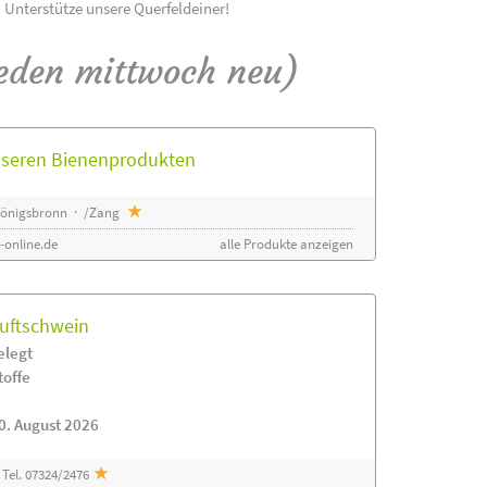
! Unterstütze unsere Querfeldeiner!
eden mittwoch neu)
unseren Bienenprodukten
 Königsbronn · /Zang
-online.de
alle Produkte anzeigen
luftschwein
elegt
toffe
0. August 2026
Tel. 07324/2476