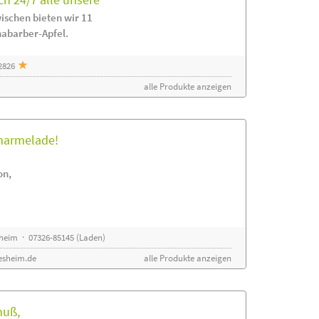
ischen bieten wir 11
habarber-Apfel.
2826
alle Produkte anzeigen
rmarmelade!
on,
sheim · 07326-85145 (Laden)
esheim.de
alle Produkte anzeigen
nuß,