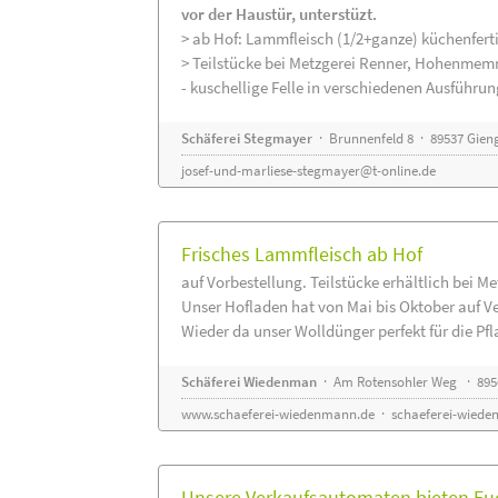
vor der Haustür, unterstüzt.
> ab Hof: Lammfleisch (1/2+ganze) küchenferti
> Teilstücke bei Metzgerei Renner, Hohenmem
- kuschellige Felle in verschiedenen Ausführu
Schäferei Stegmayer
· Brunnenfeld 8 · 89537 Gien
josef-und-marliese-stegmayer@t-online.de
Frisches Lammfleisch ab Hof
auf Vorbestellung. Teilstücke erhältlich bei M
Unser Hofladen hat von Mai bis Oktober auf V
Wieder da unser Wolldünger perfekt für die Pfla
Schäferei Wiedenman
· Am Rotensohler Weg · 895
www.schaeferei-wiedenmann.de
·
schaeferei-wiede
Unsere Verkaufsautomaten bieten Euc