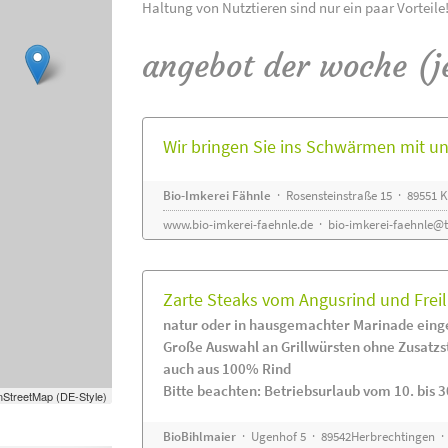
Haltung von Nutztieren sind nur ein paar Vorteile
angebot der woche (j
Wir bringen Sie ins Schwärmen mit 
Bio-Imkerei Fähnle
· Rosensteinstraße 15 · 89551
www.bio-imkerei-faehnle.de
·
bio-imkerei-faehnle@t
Zarte Steaks vom Angusrind und Frei
natur oder in hausgemachter Marinade eing
Große Auswahl an Grillwürsten ohne Zusatzs
auch aus 100% Rind
Bitte beachten: Betriebsurlaub vom 10. bis 3
StreetMap (DE-Style)
BioBihlmaier
· Ugenhof 5 · 89542Herbrechtingen · 