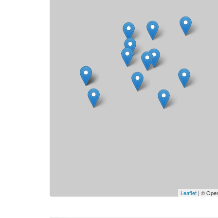
Leaflet
| © Open