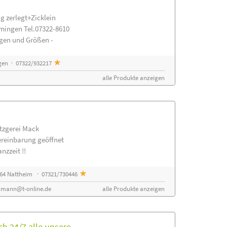
g zerlegt+Zicklein
mingen Tel.07322-8610
ngen und Größen -
gen · 07322/932217
alle Produkte anzeigen
etzgerei Mack
ereinbarung geöffnet
nzzeit !!
64 Nattheim · 07321/730446
nmann@t-online.de
alle Produkte anzeigen
h 24/7 alle unsere