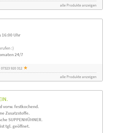
alle Produkte anzeigen
s 16:00 Uhr
rufen :)
tomaten 24/7
 07323 920 312
alle Produkte anzeigen
EIN.
 vorw. festkochend.
 Zusatzstoffe.
frische SUPPENHÜHNER.
st tgl. geöffnet.