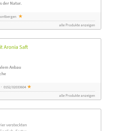
s der Natur.
 Sontbergen
alle Produkte anzeigen
t Aronia Saft
nalem Anbau
ache
 · 0152/02033604
alle Produkte anzeigen
vier versteckten