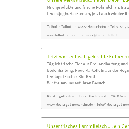
Milchprodukte und frische Rohmilch an. Inzw
Fruchtjoghurtsorten an, jetzt auch wieder R
Talhof
· Talhof 1 · 89522 Heidenheim · Tel. 07321/4
www.talhof-hdh.de
·
hofladen@talhof-hdh.de
Jetzt wieder frisch gekochte Erdbee
Täglich frische Eier aus Freilandhaltung und
Bodenhaltung. Neue Kartoffeln aus der Regi
Freitags frisches Bio-Brot!
Wir freuen uns auf Ihren Besuch.
Klostergutladen
· Fam. Ulrich Streif · 73450 Nere
www.klostergut-neresheim.de
·
info@klostergut-ner
Unser frisches Lammfleisch .... ein Ge