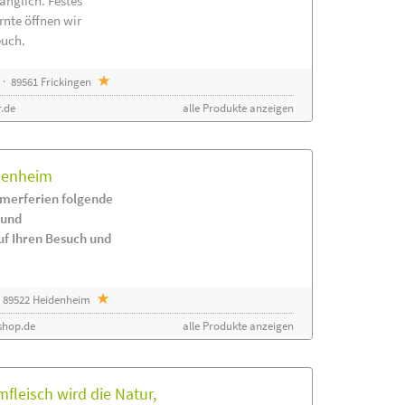
änglich. Festes
rnte öffnen wir
euch.
· 89561 Frickingen
.de
alle Produkte anzeigen
idenheim
merferien folgende
 und
uf Ihren Besuch und
 89522 Heidenheim
shop.de
alle Produkte anzeigen
leisch wird die Natur,