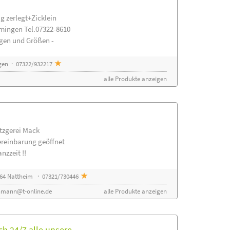
g zerlegt+Zicklein
mingen Tel.07322-8610
ngen und Größen -
gen · 07322/932217
alle Produkte anzeigen
etzgerei Mack
ereinbarung geöffnet
nzzeit !!
64 Nattheim · 07321/730446
nmann@t-online.de
alle Produkte anzeigen
h 24/7 alle unsere