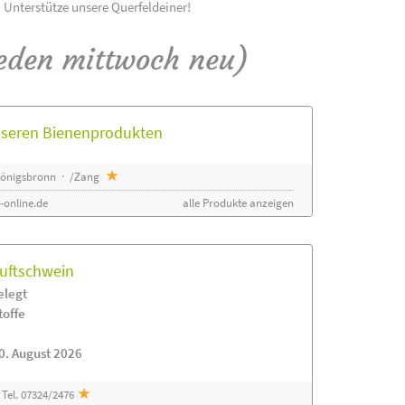
! Unterstütze unsere Querfeldeiner!
eden mittwoch neu)
unseren Bienenprodukten
 Königsbronn · /Zang
-online.de
alle Produkte anzeigen
luftschwein
elegt
toffe
0. August 2026
Tel. 07324/2476