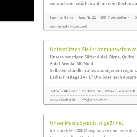
sie wachsen natürlich auf mit dem Besten au
Familie Hahn
· Haus Nr. 22 · 89547 Gerstetten - ·
andreahahn@gmx.net
Unterstützen Sie Ihr Immunsystem mi
Unsere sonstigen Säfte: Apfel, Birne, Quitte,
Apfel-Aronia, Alb Multi.
Selbstverständlich alles aus eigenem regio
Lädle: Freitags 14 - 17 Uhr oder nach Abspr
Jutta´s Albobst
· Marktstr. 34 · 89547 Gussenstadt
www.albobst.de
·
info@albobst.de
Unser Maislabyrinth ist geöffnet.
Irre durch 500.000 Maispflanzen und finde die 