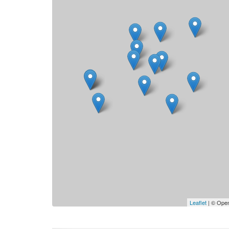
Leaflet
| © Open