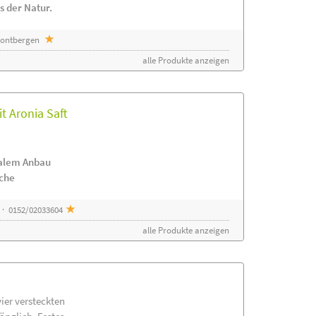
s der Natur.
 Sontbergen
alle Produkte anzeigen
t Aronia Saft
nalem Anbau
ache
 · 0152/02033604
alle Produkte anzeigen
vier versteckten