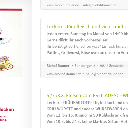
www.biobihlmaier.de
·
info@biobihlmaier.de
Leckeres Rindfleisch und vieles mehr
jeden ersten Samstag im Monat von 14:00 bi
Gerne dürft ihr auch vorbestellen!
Ihr benötigt vorher schon was? Einfach kurz an
Patties, Grillwurst, Käse uvm an unseren Au
Biohof Dauner
· Sontbergen 8 · 89547 Gerstetten ·
www.biohof-dauner.de
·
hallo@biohof-dauner.de
5./7./8.8. Fleisch vom FREILAUFSCHW
Leckere FRÜHKARTOFFELN, festkochend und
GRILLWÜRSTE und andere WURSTWAREN ohne
Vom 12. bis 15. 8. sind im SB Kühlschrank 
Vom 10.8. bis 27.8. keine Märkte. SB am Hof i