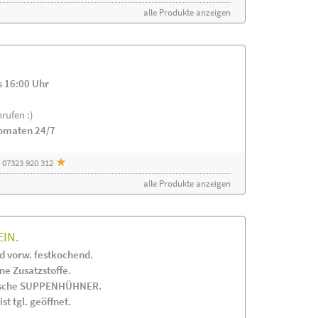
alle Produkte anzeigen
s 16:00 Uhr
rufen :)
tomaten 24/7
 07323 920 312
alle Produkte anzeigen
EIN.
 vorw. festkochend.
 Zusatzstoffe.
frische SUPPENHÜHNER.
st tgl. geöffnet.