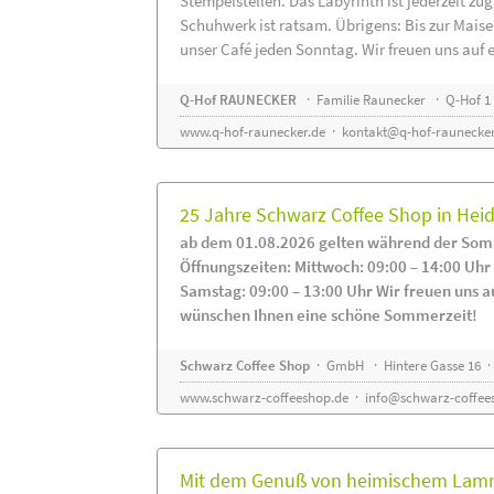
Stempelstellen. Das Labyrinth ist jederzeit zug
Schuhwerk ist ratsam. Übrigens: Bis zur Maise
unser Café jeden Sonntag. Wir freuen uns auf 
Q-Hof RAUNECKER
· Familie Raunecker · Q-Hof 1 
www.q-hof-raunecker.de
·
kontakt@q-hof-raunecker
25 Jahre Schwarz Coffee Shop in He
ab dem 01.08.2026 gelten während der Som
Öffnungszeiten: Mittwoch: 09:00 – 14:00 Uhr
Samstag: 09:00 – 13:00 Uhr Wir freuen uns a
wünschen Ihnen eine schöne Sommerzeit!
Schwarz Coffee Shop
· GmbH · Hintere Gasse 16 ·
www.schwarz-coffeeshop.de
·
info@schwarz-coffee
Mit dem Genuß von heimischem Lammf