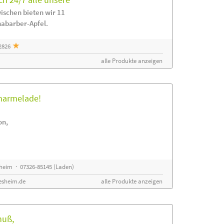
ischen bieten wir 11
habarber-Apfel.
2826
alle Produkte anzeigen
rmarmelade!
on,
sheim · 07326-85145 (Laden)
esheim.de
alle Produkte anzeigen
nuß,