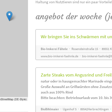
Haltung von Nutztieren sind nur ein paar Vorteile
angebot der woche (j
Wir bringen Sie ins Schwärmen mit 
Bio-Imkerei Fähnle
· Rosensteinstraße 15 · 89551
www.bio-imkerei-faehnle.de
·
bio-imkerei-faehnle@t
Zarte Steaks vom Angusrind und Frei
natur oder in hausgemachter Marinade eing
Große Auswahl an Grillwürsten ohne Zusatzs
auch aus 100% Rind
Bitte beachten: Betriebsurlaub vom 10. bis 3
StreetMap (DE-Style)
BioBihlmaier
· Ugenhof 5 · 89542Herbrechtingen · 