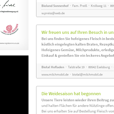
Bioland Sonnenhof
· Fam. Preiß · Knillweg 11 · 895
w.preiss@web.de
Wir freuen uns auf Ihren Besuch in un
Bei uns finden Sie hofeigenes Fleisch in beste
köstlich eingelegten kalten Braten, Rezeptk
Hofeigenes Gemüse, Milchprodukte, erledig
Einkauf & genießen Sie ein leckeres Angebot
Biotal Hofladen
· Talstraße 19 · 89542 Eselsburg ·
www.milchmobil.de
·
biotal@milchmobil.de
Die Weidesaison hat begonnen
Unsere Tiere leisten wieder ihren Beitrag z
und halten Flächen für andere Nützlinge offen
Bei uns erhalten Sie auf Bestellung Fleisch vo