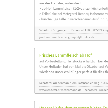
vor der Haustür, unterstüzt.
> ab Hof: Lammfleisch (1/2+ganze) küchenferti
> Teilstücke bei Metzgerei Renner, Hohenmem
- kuschellige Felle in verschiedenen Ausführu
Schäferei Stegmayer
· Brunnenfeld 8 · 89537 Gien
josef-und-marliese-stegmayer@t-online.de
Frisches Lammfleisch ab Hof
auf Vorbestellung. Teilstücke erhältlich bei M
Unser Hofladen hat von Mai bis Oktober auf V
Wieder da unser Wolldünger perfekt für die Pfla
Schäferei Wiedenman
· Am Rotensohler Weg · 895
www.schaeferei-wiedenmann.de
·
schaeferei-wiede
Unsere Verkaufsautomaten bieten Euc