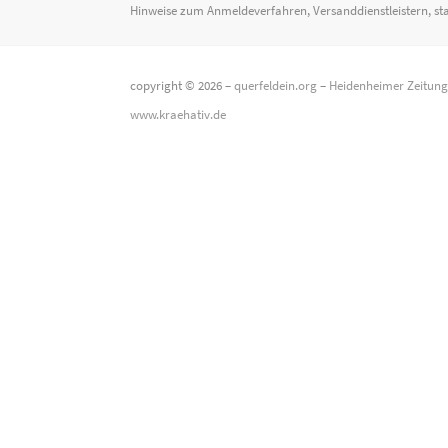
Hinweise zum Anmeldeverfahren, Versanddienstleistern, st
copyright © 2026 –
querfeldein.org
–
Heidenheimer Zeitun
www.kraehativ.de