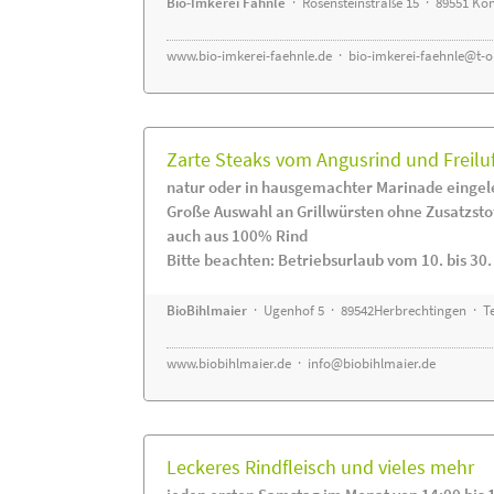
Bio-Imkerei Fähnle
· Rosensteinstraße 15 · 89551 K
www.bio-imkerei-faehnle.de
·
bio-imkerei-faehnle@t-o
Zarte Steaks vom Angusrind und Freilu
natur oder in hausgemachter Marinade eingel
Große Auswahl an Grillwürsten ohne Zusatzsto
auch aus 100% Rind
Bitte beachten: Betriebsurlaub vom 10. bis 30
BioBihlmaier
· Ugenhof 5 · 89542Herbrechtingen · Te
www.biobihlmaier.de
·
info@biobihlmaier.de
Leckeres Rindfleisch und vieles mehr