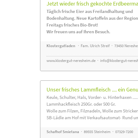
Jetzt wieder frisch gekochte Erdbeerm
Täglich frische Eier aus Freilandhaltung und
Bodenhaltung. Neue Kartoffeln aus der Region
Freitags frisches Bio-Brot!
Wir freuen uns auf Ihren Besuch.
Klostergutladen
· Fam. Ulrich Streif · 73450 Neresh
www.klostergut-neresheim.de
·
info@klostergut-neres
Unser frisches Lammfleisch .... ein Gen
Keule, Schulter, Hals, Vorder- u. Hinterhaxen ....
Lammhackfleisch 250Gr. oder 500 Gr.
Wolle zum Filzen, Filznadeln, Wolle zum Stricke
SB-Lädle am Hof mit Verkaufsautomat- Rund um
Schafhof Smietana
· 89555 Steinheim · 07329-7200