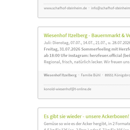
www.schafhof-steinheim.de
·
info@schafhof-steinheim
Wiesenhof Itzelberg - Bauernmarkt &
Juli: Dienstag, 07.07., 14.07., 21.07., u. 28.07.202
Freitag, 31.07.2026 Sommerfeeling mit Herzf
ab 18:00 Uhr instagram: herzfeuer.official (b
Regional, frisch, natürlich lecker. Wir freuen uns
Wiesenhof Itzelberg
· Familie Bühl · 89551 Königsbro
konold-wiesenhof@t-online.de
Es gibt sie wieder - unsere Ackerboxen!
Gemüse so wie es der Acker hergibt, in 2 Format
4-5 kg für 12€ (ca. 2 Pers.) oder 6-7 kg für 16€ (ca.