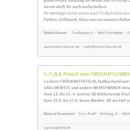
jeden ersten Samstag im Monat von 14:00 bis 
Gerne dürft ihr auch vorbestellen!
Ihr benötigt vorher schon was? Einfach kurz anru
Patties, Grillwurst, Käse uvm an unseren Auto
Biohof Dauner
· Sontbergen 8 · 89547 Gerstetten · 0
www.biohof-dauner.de
·
hallo@biohof-dauner.de
5./7./8.8. Fleisch vom FREILAUFSCHWEI
Leckere FRÜHKARTOFFELN, festkochend und v
GRILLWÜRSTE und andere WURSTWAREN ohne Z
Vom 12. bis 15. 8. sind im SB Kühlschrank f
Vom 10.8. bis 27.8. keine Märkte. SB am Hof ist
Bioland Sonnenhof
· Fam. Preiß · Knillweg 11 · 89555
w.preiss@web.de