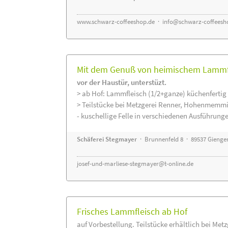
www.schwarz-coffeeshop.de
·
info@schwarz-coffeesh
Mit dem Genuß von heimischem Lammfle
vor der Haustür, unterstüzt.
> ab Hof: Lammfleisch (1/2+ganze) küchenfertig 
> Teilstücke bei Metzgerei Renner, Hohenmemmi
- kuschellige Felle in verschiedenen Ausführung
Schäferei Stegmayer
· Brunnenfeld 8 · 89537 Gienge
josef-und-marliese-stegmayer@t-online.de
Frisches Lammfleisch ab Hof
auf Vorbestellung. Teilstücke erhältlich bei Met