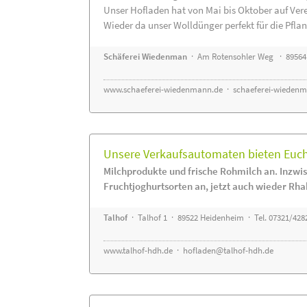
Unser Hofladen hat von Mai bis Oktober auf Ver
Wieder da unser Wolldünger perfekt für die Pflanz
Schäferei Wiedenman
· Am Rotensohler Weg · 89564
www.schaeferei-wiedenmann.de
·
schaeferei-wiedenm
Unsere Verkaufsautomaten bieten Euch 
Milchprodukte und frische Rohmilch an. Inzwis
Fruchtjoghurtsorten an, jetzt auch wieder Rha
Talhof
· Talhof 1 · 89522 Heidenheim · Tel. 07321/428
www.talhof-hdh.de
·
hofladen@talhof-hdh.de