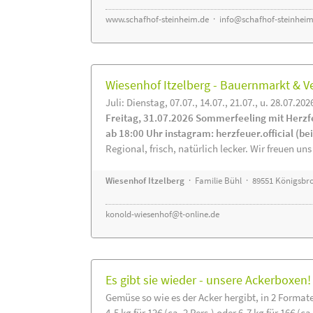
www.schafhof-steinheim.de
·
info@schafhof-steinheim
Wiesenhof Itzelberg - Bauernmarkt &
Juli: Dienstag, 07.07., 14.07., 21.07., u. 28.07.202
Freitag, 31.07.2026 Sommerfeeling mit Herzf
ab 18:00 Uhr instagram: herzfeuer.official (b
Regional, frisch, natürlich lecker. Wir freuen uns
Wiesenhof Itzelberg
· Familie Bühl · 89551 Königsbro
konold-wiesenhof@t-online.de
Es gibt sie wieder - unsere Ackerboxen!
Gemüse so wie es der Acker hergibt, in 2 Format
4-5 kg für 12€ (ca. 2 Pers.) oder 6-7 kg für 16€ (ca.