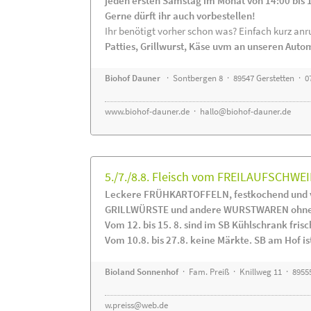
jeden ersten Samstag im Monat von 14:00 bis 
Gerne dürft ihr auch vorbestellen!
Ihr benötigt vorher schon was? Einfach kurz anru
Patties, Grillwurst, Käse uvm an unseren Auto
Biohof Dauner
· Sontbergen 8 · 89547 Gerstetten · 0
www.biohof-dauner.de
·
hallo@biohof-dauner.de
5./7./8.8. Fleisch vom FREILAUFSCHWEI
Leckere FRÜHKARTOFFELN, festkochend und v
GRILLWÜRSTE und andere WURSTWAREN ohne Z
Vom 12. bis 15. 8. sind im SB Kühlschrank f
Vom 10.8. bis 27.8. keine Märkte. SB am Hof ist
Bioland Sonnenhof
· Fam. Preiß · Knillweg 11 · 89555
w.preiss@web.de