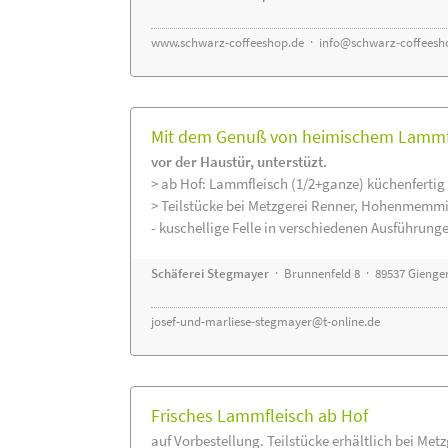
www.schwarz-coffeeshop.de
·
info@schwarz-coffeesh
Mit dem Genuß von heimischem Lammfle
vor der Haustür, unterstüzt.
> ab Hof: Lammfleisch (1/2+ganze) küchenfertig 
> Teilstücke bei Metzgerei Renner, Hohenmemmi
- kuschellige Felle in verschiedenen Ausführung
Schäferei Stegmayer
· Brunnenfeld 8 · 89537 Gienge
josef-und-marliese-stegmayer@t-online.de
Frisches Lammfleisch ab Hof
auf Vorbestellung. Teilstücke erhältlich bei Met