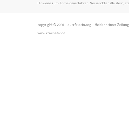
Hinweise zum Anmeldeverfahren, Versanddienstleistern, st
copyright © 2026 –
querfeldein.org
–
Heidenheimer Zeitun
www.kraehativ.de