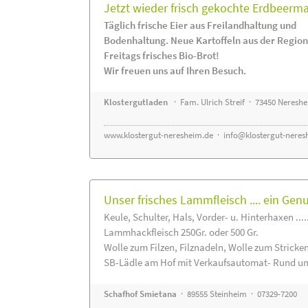
Jetzt wieder frisch gekochte Erdbeerm
Täglich frische Eier aus Freilandhaltung und
Bodenhaltung. Neue Kartoffeln aus der Region
Freitags frisches Bio-Brot!
Wir freuen uns auf Ihren Besuch.
Klostergutladen
· Fam. Ulrich Streif · 73450 Neresh
www.klostergut-neresheim.de
·
info@klostergut-neres
Unser frisches Lammfleisch .... ein Gen
Keule, Schulter, Hals, Vorder- u. Hinterhaxen ....
Lammhackfleisch 250Gr. oder 500 Gr.
Wolle zum Filzen, Filznadeln, Wolle zum Stricke
SB-Lädle am Hof mit Verkaufsautomat- Rund um
Schafhof Smietana
· 89555 Steinheim · 07329-7200