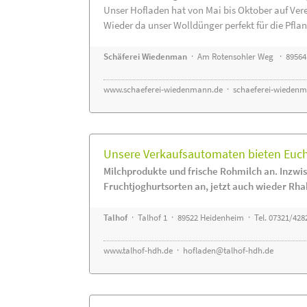
Unser Hofladen hat von Mai bis Oktober auf Ver
Wieder da unser Wolldünger perfekt für die Pflanz
Schäferei Wiedenman
· Am Rotensohler Weg · 89564
www.schaeferei-wiedenmann.de
·
schaeferei-wiedenm
Unsere Verkaufsautomaten bieten Euch 
Milchprodukte und frische Rohmilch an. Inzwis
Fruchtjoghurtsorten an, jetzt auch wieder Rha
Talhof
· Talhof 1 · 89522 Heidenheim · Tel. 07321/428
www.talhof-hdh.de
·
hofladen@talhof-hdh.de