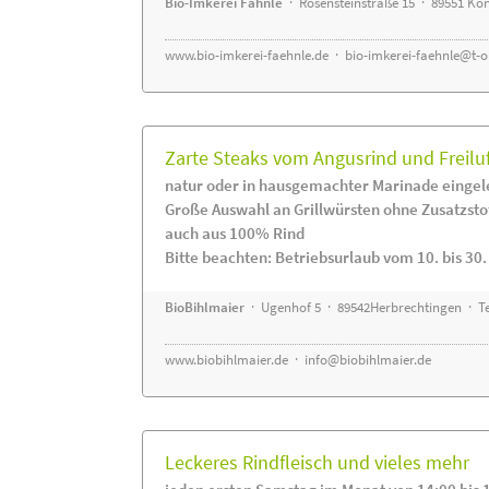
Bio-Imkerei Fähnle
· Rosensteinstraße 15 · 89551 K
www.bio-imkerei-faehnle.de
·
bio-imkerei-faehnle@t-o
Zarte Steaks vom Angusrind und Freilu
natur oder in hausgemachter Marinade eingel
Große Auswahl an Grillwürsten ohne Zusatzsto
auch aus 100% Rind
Bitte beachten: Betriebsurlaub vom 10. bis 30
BioBihlmaier
· Ugenhof 5 · 89542Herbrechtingen · Te
www.biobihlmaier.de
·
info@biobihlmaier.de
Leckeres Rindfleisch und vieles mehr