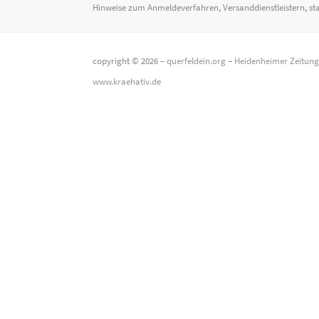
Hinweise zum Anmeldeverfahren, Versanddienstleistern, st
copyright © 2026 –
querfeldein.org
–
Heidenheimer Zeitun
www.kraehativ.de