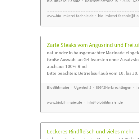
Bio-Imkerei Fähnle
· Rosensteinstraße 15 · 89551 K
www.bio-imkerei-faehnle.de
·
bio-imkerei-faehnle@t-o
Zarte Steaks vom Angusrind und Freilu
natur oder in hausgemachter Marinade eingel
Große Auswahl an Grillwürsten ohne Zusatzsto
auch aus 100% Rind
Bitte beachten: Betriebsurlaub vom 10. bis 30
BioBihlmaier
· Ugenhof 5 · 89542Herbrechtingen · Te
www.biobihlmaier.de
·
info@biobihlmaier.de
Leckeres Rindfleisch und vieles mehr