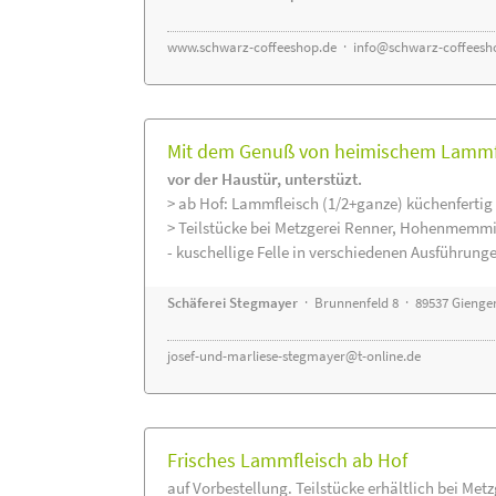
www.schwarz-coffeeshop.de
·
info@schwarz-coffeesh
Mit dem Genuß von heimischem Lammfle
vor der Haustür, unterstüzt.
> ab Hof: Lammfleisch (1/2+ganze) küchenfertig 
> Teilstücke bei Metzgerei Renner, Hohenmemmi
- kuschellige Felle in verschiedenen Ausführung
Schäferei Stegmayer
· Brunnenfeld 8 · 89537 Gienge
josef-und-marliese-stegmayer@t-online.de
Frisches Lammfleisch ab Hof
auf Vorbestellung. Teilstücke erhältlich bei Met