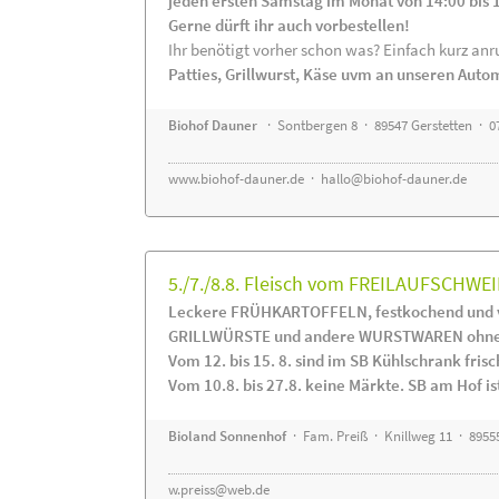
jeden ersten Samstag im Monat von 14:00 bis 
Gerne dürft ihr auch vorbestellen!
Ihr benötigt vorher schon was? Einfach kurz anru
Patties, Grillwurst, Käse uvm an unseren Auto
Biohof Dauner
· Sontbergen 8 · 89547 Gerstetten · 0
www.biohof-dauner.de
·
hallo@biohof-dauner.de
5./7./8.8. Fleisch vom FREILAUFSCHWEI
Leckere FRÜHKARTOFFELN, festkochend und v
GRILLWÜRSTE und andere WURSTWAREN ohne Z
Vom 12. bis 15. 8. sind im SB Kühlschrank f
Vom 10.8. bis 27.8. keine Märkte. SB am Hof ist
Bioland Sonnenhof
· Fam. Preiß · Knillweg 11 · 89555
w.preiss@web.de