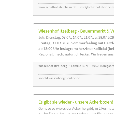
www.schafhof-steinheim.de
·
info@schafhof-steinheim
Wiesenhof Itzelberg - Bauernmarkt &
Juli: Dienstag, 07.07., 14.07., 21.07., u. 28.07.202
Freitag, 31.07.2026 Sommerfeeling mit Herzf
ab 18:00 Uhr instagram: herzfeuer.official (b
Regional, frisch, natürlich lecker. Wir freuen uns
Wiesenhof Itzelberg
· Familie Bühl · 89551 Königsbro
konold-wiesenhof@t-online.de
Es gibt sie wieder - unsere Ackerboxen!
Gemüse so wie es der Acker hergibt, in 2 Format
4-5 kg für 12€ (ca. 2 Pers.) oder 6-7 kg für 16€ (ca.