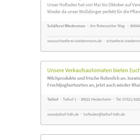
Unser Hofladen hat von Mai bis Oktober auf Ver
Wieder da unser Wolldünger perfekt für die Pflanz
Schäferei Wiedenman
· Am Rotensohler Weg · 89564
www.schaeferei-wiedenmann.de
·
schaeferei-wiedenm
Unsere Verkaufsautomaten bieten Euch 
Milchprodukte und frische Rohmilch an. Inzwis
Fruchtjoghurtsorten an, jetzt auch wieder Rha
Talhof
· Talhof 1 · 89522 Heidenheim · Tel. 07321/428
www.talhof-hdh.de
·
hofladen@talhof-hdh.de