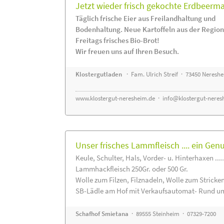
Jetzt wieder frisch gekochte Erdbeerm
Täglich frische Eier aus Freilandhaltung und
Bodenhaltung. Neue Kartoffeln aus der Region
Freitags frisches Bio-Brot!
Wir freuen uns auf Ihren Besuch.
Klostergutladen
· Fam. Ulrich Streif · 73450 Neresh
www.klostergut-neresheim.de
·
info@klostergut-neres
Unser frisches Lammfleisch .... ein Gen
Keule, Schulter, Hals, Vorder- u. Hinterhaxen ....
Lammhackfleisch 250Gr. oder 500 Gr.
Wolle zum Filzen, Filznadeln, Wolle zum Stricke
SB-Lädle am Hof mit Verkaufsautomat- Rund um
Schafhof Smietana
· 89555 Steinheim · 07329-7200