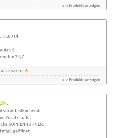
alle Produkte anzeigen
s 16:00 Uhr
rufen :)
tomaten 24/7
 07323 920 312
alle Produkte anzeigen
EIN.
 vorw. festkochend.
 Zusatzstoffe.
frische SUPPENHÜHNER.
st tgl. geöffnet.