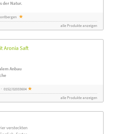
s der Natur.
 Sontbergen
alle Produkte anzeigen
t Aronia Saft
nalem Anbau
ache
 · 0152/02033604
alle Produkte anzeigen
vier versteckten