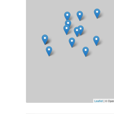
Leaflet
| © Open