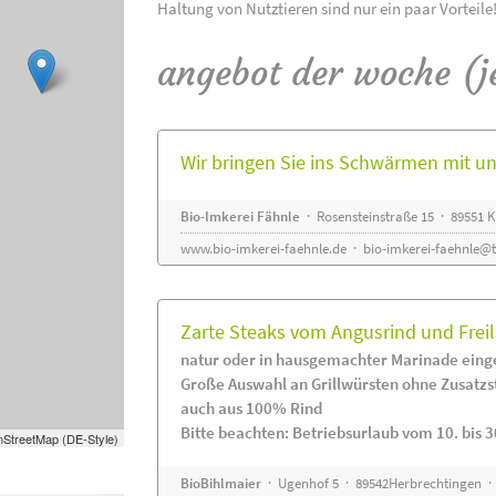
Haltung von Nutztieren sind nur ein paar Vorteile
angebot der woche (j
Wir bringen Sie ins Schwärmen mit 
Bio-Imkerei Fähnle
· Rosensteinstraße 15 · 89551
www.bio-imkerei-faehnle.de
·
bio-imkerei-faehnle@t
Zarte Steaks vom Angusrind und Frei
natur oder in hausgemachter Marinade eing
Große Auswahl an Grillwürsten ohne Zusatzs
auch aus 100% Rind
Bitte beachten: Betriebsurlaub vom 10. bis 3
StreetMap (DE-Style)
BioBihlmaier
· Ugenhof 5 · 89542Herbrechtingen · 