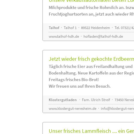
Milchprodukte und frische Rohmilch an. Inzw
Fruchtjoghurtsorten an, jetzt auch wieder R
Talhof
· Talhof 1 · 89522 Heidenheim · Tel. 07321/4
www.talhof-hdh.de
·
hofladen@talhof-hdh.de
Jetzt wieder frisch gekochte Erdbee
Täglich frische Eier aus Freilandhaltung und
Bodenhaltung. Neue Kartoffeln aus der Regi
Freitags frisches Bio-Brot!
Wir freuen uns auf Ihren Besuch.
Klostergutladen
· Fam. Ulrich Streif · 73450 Nere
www.klostergut-neresheim.de
·
info@klostergut-ner
Unser frisches Lammfleisch .... ein Ge