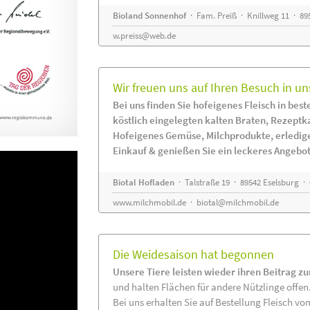
Bioland Sonnenhof
· Fam. Preiß · Knillweg 11 · 895
w.preiss@web.de
Wir freuen uns auf Ihren Besuch in un
Bei uns finden Sie hofeigenes Fleisch in beste
köstlich eingelegten kalten Braten, Rezeptk
Hofeigenes Gemüse, Milchprodukte, erledig
Einkauf & genießen Sie ein leckeres Angebot
Biotal Hofladen
· Talstraße 19 · 89542 Eselsburg ·
www.milchmobil.de
·
biotal@milchmobil.de
Die Weidesaison hat begonnen
Unsere Tiere leisten wieder ihren Beitrag z
und halten Flächen für andere Nützlinge offen
Bei uns erhalten Sie auf Bestellung Fleisch vo