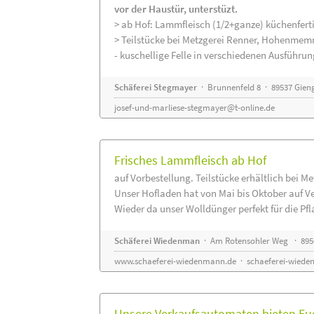
vor der Haustür, unterstüzt.
> ab Hof: Lammfleisch (1/2+ganze) küchenferti
> Teilstücke bei Metzgerei Renner, Hohenmem
- kuschellige Felle in verschiedenen Ausführu
Schäferei Stegmayer
· Brunnenfeld 8 · 89537 Gien
josef-und-marliese-stegmayer@t-online.de
Frisches Lammfleisch ab Hof
auf Vorbestellung. Teilstücke erhältlich bei M
Unser Hofladen hat von Mai bis Oktober auf V
Wieder da unser Wolldünger perfekt für die Pfla
Schäferei Wiedenman
· Am Rotensohler Weg · 895
www.schaeferei-wiedenmann.de
·
schaeferei-wiede
Unsere Verkaufsautomaten bieten Euc