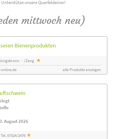
! Unterstütze unsere Querfeldeiner!
eden mittwoch neu)
unseren Bienenprodukten
 Königsbronn · /Zang
-online.de
alle Produkte anzeigen
luftschwein
elegt
toffe
0. August 2026
Tel. 07324/2476