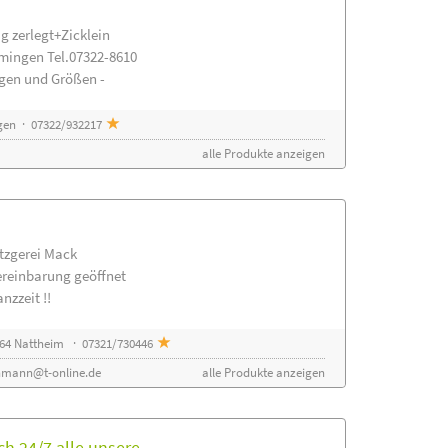
g zerlegt+Zicklein
mingen Tel.07322-8610
ngen und Größen -
gen · 07322/932217
alle Produkte anzeigen
etzgerei Mack
ereinbarung geöffnet
nzzeit !!
64 Nattheim · 07321/730446
nmann@t-online.de
alle Produkte anzeigen
h 24/7 alle unsere