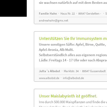
sie wachsen natürlich auf mit dem Besten au
Familie Hahn
· Haus Nr. 22 · 89547 Gerstetten - ·
andreahahn@gmx.net
Unterstützen Sie Ihr Immunsystem mi
Unsere sonstigen Säfte: Apfel, Birne, Quitte,
Apfel-Aronia, Alb Multi.
Selbstverständlich alles aus eigenem regio
Lädle: Freitags 14 - 17 Uhr oder nach Abspr
Jutta´s Albobst
· Marktstr. 34 · 89547 Gussenstadt
www.albobst.de
·
info@albobst.de
Unser Maislabyrinth ist geöffnet.
Irre durch 500.000 Maispflanzen und finde die 