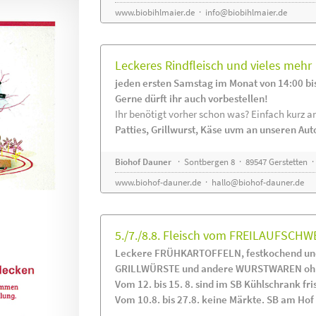
www.biobihlmaier.de
·
info@biobihlmaier.de
Leckeres Rindfleisch und vieles mehr
jeden ersten Samstag im Monat von 14:00 bi
Gerne dürft ihr auch vorbestellen!
Ihr benötigt vorher schon was? Einfach kurz an
Patties, Grillwurst, Käse uvm an unseren Au
Biohof Dauner
· Sontbergen 8 · 89547 Gerstetten ·
www.biohof-dauner.de
·
hallo@biohof-dauner.de
5./7./8.8. Fleisch vom FREILAUFSCHW
Leckere FRÜHKARTOFFELN, festkochend und
GRILLWÜRSTE und andere WURSTWAREN ohne
Vom 12. bis 15. 8. sind im SB Kühlschrank 
Vom 10.8. bis 27.8. keine Märkte. SB am Hof i