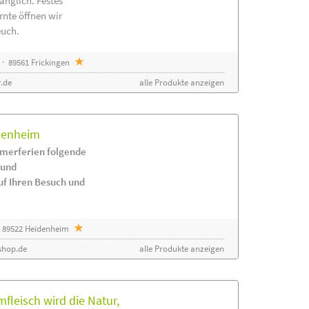
änglich. Festes
rnte öffnen wir
euch.
· 89561 Frickingen
.de
alle Produkte anzeigen
idenheim
merferien folgende
 und
uf Ihren Besuch und
 89522 Heidenheim
shop.de
alle Produkte anzeigen
leisch wird die Natur,