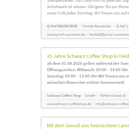
Stempelstellen. Das Labyrinth ist jederzeit zug
Schuhwerk ist ratsam. Übrigens: Bis zur Maise
unser Café jeden Sonntag. Wir freuen uns auf 
Q-Hof RAUNECKER
· Familie Raunecker · Q-Hof 1 
www.q-hof-raunecker.de
·
kontakt@q-hof-raunecker
25 Jahre Schwarz Coffee Shop in He
ab dem 01.08.2026 gelten während der Som
Öffnungszeiten: Mittwoch: 09:00 – 14:00 Uhr
Samstag: 09:00 – 13:00 Uhr Wir freuen uns a
wünschen Ihnen eine schöne Sommerzeit!
Schwarz Coffee Shop
· GmbH · Hintere Gasse 16 ·
www.schwarz-coffeeshop.de
·
info@schwarz-coffee
Mit dem Genuß von heimischem Lammf