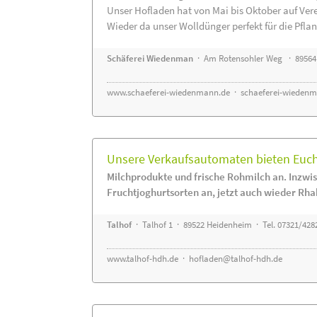
Unser Hofladen hat von Mai bis Oktober auf Ver
Wieder da unser Wolldünger perfekt für die Pflanz
Schäferei Wiedenman
· Am Rotensohler Weg · 89564
www.schaeferei-wiedenmann.de
·
schaeferei-wiedenm
Unsere Verkaufsautomaten bieten Euch 
Milchprodukte und frische Rohmilch an. Inzwis
Fruchtjoghurtsorten an, jetzt auch wieder Rha
Talhof
· Talhof 1 · 89522 Heidenheim · Tel. 07321/428
www.talhof-hdh.de
·
hofladen@talhof-hdh.de