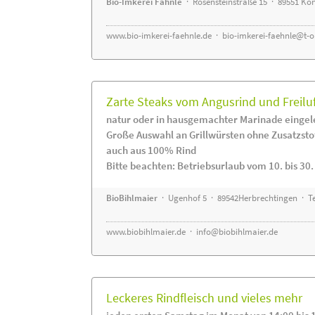
Bio-Imkerei Fähnle
· Rosensteinstraße 15 · 89551 K
www.bio-imkerei-faehnle.de
·
bio-imkerei-faehnle@t-o
Zarte Steaks vom Angusrind und Freilu
natur oder in hausgemachter Marinade eingel
Große Auswahl an Grillwürsten ohne Zusatzsto
auch aus 100% Rind
Bitte beachten: Betriebsurlaub vom 10. bis 30
BioBihlmaier
· Ugenhof 5 · 89542Herbrechtingen · Te
www.biobihlmaier.de
·
info@biobihlmaier.de
Leckeres Rindfleisch und vieles mehr