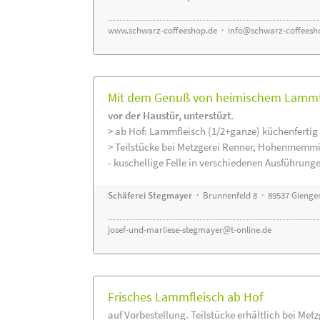
www.schwarz-coffeeshop.de
·
info@schwarz-coffeesh
Mit dem Genuß von heimischem Lammfle
vor der Haustür, unterstüzt.
> ab Hof: Lammfleisch (1/2+ganze) küchenfertig 
> Teilstücke bei Metzgerei Renner, Hohenmemmi
- kuschellige Felle in verschiedenen Ausführung
Schäferei Stegmayer
· Brunnenfeld 8 · 89537 Gienge
josef-und-marliese-stegmayer@t-online.de
Frisches Lammfleisch ab Hof
auf Vorbestellung. Teilstücke erhältlich bei Met