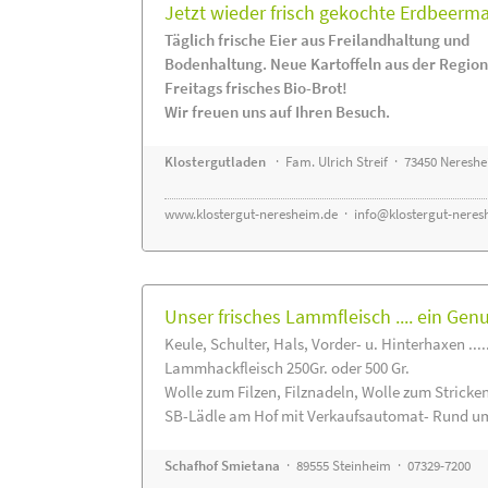
Jetzt wieder frisch gekochte Erdbeerm
Täglich frische Eier aus Freilandhaltung und
Bodenhaltung. Neue Kartoffeln aus der Region
Freitags frisches Bio-Brot!
Wir freuen uns auf Ihren Besuch.
Klostergutladen
· Fam. Ulrich Streif · 73450 Neresh
www.klostergut-neresheim.de
·
info@klostergut-neres
Unser frisches Lammfleisch .... ein Gen
Keule, Schulter, Hals, Vorder- u. Hinterhaxen ....
Lammhackfleisch 250Gr. oder 500 Gr.
Wolle zum Filzen, Filznadeln, Wolle zum Stricke
SB-Lädle am Hof mit Verkaufsautomat- Rund um
Schafhof Smietana
· 89555 Steinheim · 07329-7200