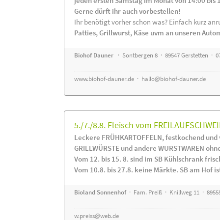
jeden ersten Samstag im Monat von 14:00 bis 
Gerne dürft ihr auch vorbestellen!
Ihr benötigt vorher schon was? Einfach kurz anru
Patties, Grillwurst, Käse uvm an unseren Auto
Biohof Dauner
· Sontbergen 8 · 89547 Gerstetten · 0
www.biohof-dauner.de
·
hallo@biohof-dauner.de
5./7./8.8. Fleisch vom FREILAUFSCHWEI
Leckere FRÜHKARTOFFELN, festkochend und v
GRILLWÜRSTE und andere WURSTWAREN ohne Z
Vom 12. bis 15. 8. sind im SB Kühlschrank f
Vom 10.8. bis 27.8. keine Märkte. SB am Hof ist
Bioland Sonnenhof
· Fam. Preiß · Knillweg 11 · 89555
w.preiss@web.de