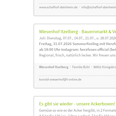
www.schafhof-steinheim.de
·
info@schafhof-steinheim
Wiesenhof Itzelberg - Bauernmarkt &
Juli: Dienstag, 07.07., 14.07., 21.07., u. 28.07.202
Freitag, 31.07.2026 Sommerfeeling mit Herzf
ab 18:00 Uhr instagram: herzfeuer.official (b
Regional, frisch, natürlich lecker. Wir freuen uns
Wiesenhof Itzelberg
· Familie Bühl · 89551 Königsbro
konold-wiesenhof@t-online.de
Es gibt sie wieder - unsere Ackerboxen!
Gemüse so wie es der Acker hergibt, in 2 Format
4-5 kg für 12€ (ca. 2 Pers.) oder 6-7 kg für 16€ (ca.