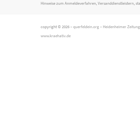
Hinweise zum Anmeldeverfahren, Versanddienstleistern, st
copyright © 2026 –
querfeldein.org
–
Heidenheimer Zeitun
www.kraehativ.de