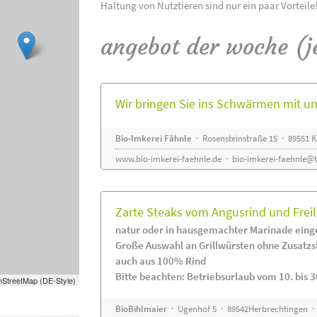
Haltung von Nutztieren sind nur ein paar Vorteile
angebot der woche (j
Wir bringen Sie ins Schwärmen mit 
Bio-Imkerei Fähnle
· Rosensteinstraße 15 · 89551
www.bio-imkerei-faehnle.de
·
bio-imkerei-faehnle@t
Zarte Steaks vom Angusrind und Frei
natur oder in hausgemachter Marinade eing
Große Auswahl an Grillwürsten ohne Zusatzs
auch aus 100% Rind
Bitte beachten: Betriebsurlaub vom 10. bis 3
StreetMap (DE-Style)
BioBihlmaier
· Ugenhof 5 · 89542Herbrechtingen · 