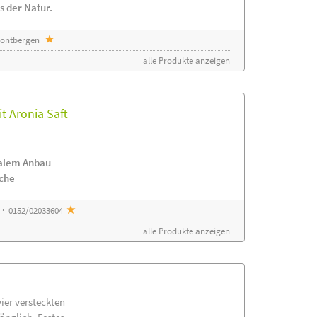
s der Natur.
 Sontbergen
alle Produkte anzeigen
t Aronia Saft
nalem Anbau
ache
 · 0152/02033604
alle Produkte anzeigen
vier versteckten