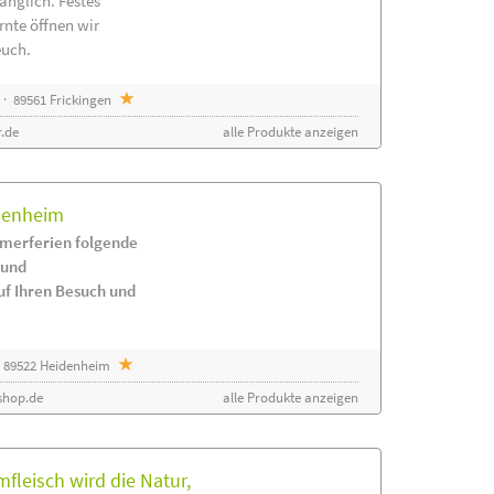
änglich. Festes
rnte öffnen wir
euch.
· 89561 Frickingen
.de
alle Produkte anzeigen
idenheim
merferien folgende
 und
uf Ihren Besuch und
 89522 Heidenheim
shop.de
alle Produkte anzeigen
leisch wird die Natur,