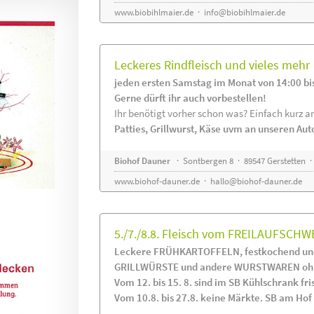
www.biobihlmaier.de
·
info@biobihlmaier.de
Leckeres Rindfleisch und vieles mehr
jeden ersten Samstag im Monat von 14:00 bi
Gerne dürft ihr auch vorbestellen!
Ihr benötigt vorher schon was? Einfach kurz an
Patties, Grillwurst, Käse uvm an unseren Au
Biohof Dauner
· Sontbergen 8 · 89547 Gerstetten ·
www.biohof-dauner.de
·
hallo@biohof-dauner.de
5./7./8.8. Fleisch vom FREILAUFSCHW
Leckere FRÜHKARTOFFELN, festkochend und
GRILLWÜRSTE und andere WURSTWAREN ohne
Vom 12. bis 15. 8. sind im SB Kühlschrank 
Vom 10.8. bis 27.8. keine Märkte. SB am Hof i