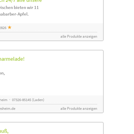
ischen bieten wir 11
habarber-Apfel.
2826
alle Produkte anzeigen
rmarmelade!
on,
sheim · 07326-85145 (Laden)
esheim.de
alle Produkte anzeigen
nuß,