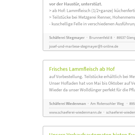
vor der Haustür, unterstüzt.
> ab Hof: Lammfleisch (1/2+ganze) küchenferti
> Teilstücke bei Metzgerei Renner, Hohenmem
- kuschellige Felle in verschiedenen Ausführu
Schäferei Stegmayer
· Brunnenfeld 8 · 89537 Gien
josef-und-marliese-stegmayer@t-online.de
Frisches Lammfleisch ab Hof
auf Vorbestellung. Teilstücke erhältlich bei M
Unser Hofladen hat von Mai bis Oktober auf V
Wieder da unser Wolldünger perfekt für die Pfla
Schäferei Wiedenman
· Am Rotensohler Weg · 895
www.schaeferei-wiedenmann.de
·
schaeferei-wiede
Unsere Verkaufsautomaten bieten Euc