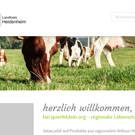
herzlich willkommen,
bei querfeldein.org – regionale Lebensm
Setze jetzt auf Produkte aus regionalem Anbau! H