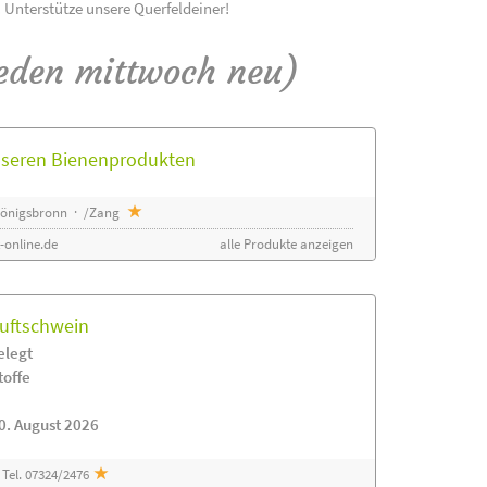
! Unterstütze unsere Querfeldeiner!
eden mittwoch neu)
unseren Bienenprodukten
 Königsbronn · /Zang
-online.de
alle Produkte anzeigen
luftschwein
elegt
toffe
0. August 2026
Tel. 07324/2476