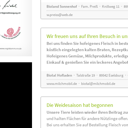
Bioland Sonnenhof
· Fam. Preiß · Knillweg 11 · 895
w.preiss@web.de
Wir freuen uns auf Ihren Besuch in un
Bei uns finden Sie hofeigenes Fleisch in beste
köstlich eingelegten kalten Braten, Rezeptk
Hofeigenes Gemüse, Milchprodukte, erledig
Einkauf & genießen Sie ein leckeres Angebot
Biotal Hofladen
· Talstraße 19 · 89542 Eselsburg ·
www.milchmobil.de
·
biotal@milchmobil.de
Die Weidesaison hat begonnen
Unsere Tiere leisten wieder ihren Beitrag z
und halten Flächen für andere Nützlinge offen
Bei uns erhalten Sie auf Bestellung Fleisch vo