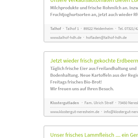
Milchprodukte und frische Rohmilch an. Inzw
Fruchtjoghurtsorten an, jetzt auch wieder R
Talhof
· Talhof 1 · 89522 Heidenheim · Tel. 07321/4
www.talhof-hdh.de
·
hofladen@talhof-hdh.de
Jetzt wieder frisch gekochte Erdbee
Täglich frische Eier aus Freilandhaltung und
Bodenhaltung. Neue Kartoffeln aus der Regi
Freitags frisches Bio-Brot!
Wir freuen uns auf Ihren Besuch.
Klostergutladen
· Fam. Ulrich Streif · 73450 Nere
www.klostergut-neresheim.de
·
info@klostergut-ner
Unser frisches Lammfleisch .... ein Ge