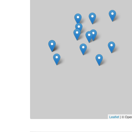
Leaflet
| © Open