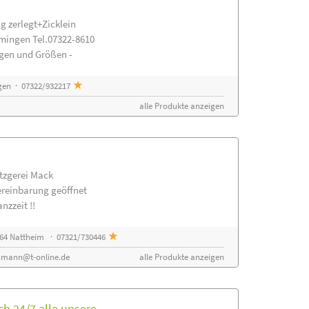
g zerlegt+Zicklein
mingen Tel.07322-8610
ngen und Größen -
gen · 07322/932217
alle Produkte anzeigen
etzgerei Mack
ereinbarung geöffnet
nzzeit !!
64 Nattheim · 07321/730446
nmann@t-online.de
alle Produkte anzeigen
h 24/7 alle unsere