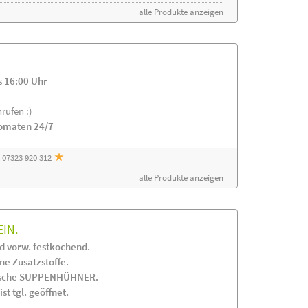
alle Produkte anzeigen
s 16:00 Uhr
rufen :)
tomaten 24/7
 07323 920 312
alle Produkte anzeigen
EIN.
 vorw. festkochend.
 Zusatzstoffe.
frische SUPPENHÜHNER.
st tgl. geöffnet.