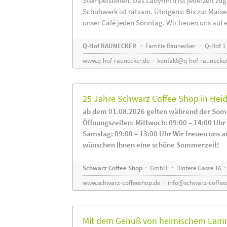
Stempelstellen. Das Labyrinth ist jederzeit zug
Schuhwerk ist ratsam. Übrigens: Bis zur Maise
unser Café jeden Sonntag. Wir freuen uns auf 
Q-Hof RAUNECKER
· Familie Raunecker · Q-Hof 1 
www.q-hof-raunecker.de
·
kontakt@q-hof-raunecker
25 Jahre Schwarz Coffee Shop in He
ab dem 01.08.2026 gelten während der Som
Öffnungszeiten: Mittwoch: 09:00 – 14:00 Uhr
Samstag: 09:00 – 13:00 Uhr Wir freuen uns a
wünschen Ihnen eine schöne Sommerzeit!
Schwarz Coffee Shop
· GmbH · Hintere Gasse 16 ·
www.schwarz-coffeeshop.de
·
info@schwarz-coffee
Mit dem Genuß von heimischem Lammf