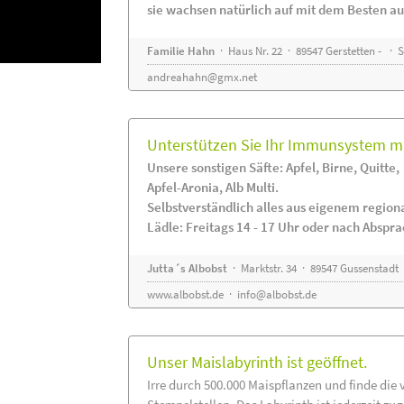
sie wachsen natürlich auf mit dem Besten au
Familie Hahn
· Haus Nr. 22 · 89547 Gerstetten - ·
andreahahn@gmx.net
Unterstützen Sie Ihr Immunsystem mi
Unsere sonstigen Säfte: Apfel, Birne, Quitte,
Apfel-Aronia, Alb Multi.
Selbstverständlich alles aus eigenem regio
Lädle: Freitags 14 - 17 Uhr oder nach Abspr
Jutta´s Albobst
· Marktstr. 34 · 89547 Gussenstadt
www.albobst.de
·
info@albobst.de
Unser Maislabyrinth ist geöffnet.
Irre durch 500.000 Maispflanzen und finde die 