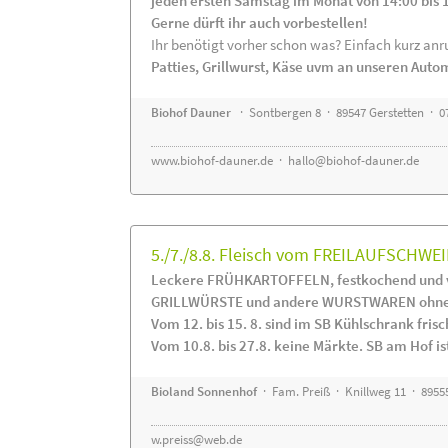
jeden ersten Samstag im Monat von 14:00 bis 
Gerne dürft ihr auch vorbestellen!
Ihr benötigt vorher schon was? Einfach kurz anru
Patties, Grillwurst, Käse uvm an unseren Auto
Biohof Dauner
· Sontbergen 8 · 89547 Gerstetten · 0
www.biohof-dauner.de
·
hallo@biohof-dauner.de
5./7./8.8. Fleisch vom FREILAUFSCHWEI
Leckere FRÜHKARTOFFELN, festkochend und v
GRILLWÜRSTE und andere WURSTWAREN ohne Z
Vom 12. bis 15. 8. sind im SB Kühlschrank f
Vom 10.8. bis 27.8. keine Märkte. SB am Hof ist
Bioland Sonnenhof
· Fam. Preiß · Knillweg 11 · 89555
w.preiss@web.de