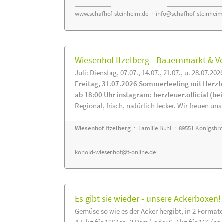
www.schafhof-steinheim.de
·
info@schafhof-steinheim
Wiesenhof Itzelberg - Bauernmarkt &
Juli: Dienstag, 07.07., 14.07., 21.07., u. 28.07.202
Freitag, 31.07.2026 Sommerfeeling mit Herzf
ab 18:00 Uhr instagram: herzfeuer.official (b
Regional, frisch, natürlich lecker. Wir freuen uns
Wiesenhof Itzelberg
· Familie Bühl · 89551 Königsbro
konold-wiesenhof@t-online.de
Es gibt sie wieder - unsere Ackerboxen!
Gemüse so wie es der Acker hergibt, in 2 Format
4-5 kg für 12€ (ca. 2 Pers.) oder 6-7 kg für 16€ (ca.