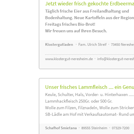
Jetzt wieder frisch gekochte Erdbeerm
Täglich frische Eier aus Freilandhaltung und
Bodenhaltung. Neue Kartoffeln aus der Region
Freitags frisches Bio-Brot!
Wir freuen uns auf Ihren Besuch.
Klostergutladen
· Fam. Ulrich Streif · 73450 Neresh
www.klostergut-neresheim.de
·
info@klostergut-neres
Unser frisches Lammfleisch .... ein Gen
Keule, Schulter, Hals, Vorder- u. Hinterhaxen ....
Lammhackfleisch 250Gr. oder 500 Gr.
Wolle zum Filzen, Filznadeln, Wolle zum Stricke
SB-Lädle am Hof mit Verkaufsautomat- Rund um
Schafhof Smietana
· 89555 Steinheim · 07329-7200