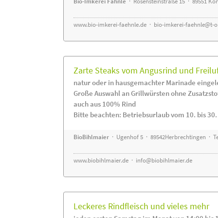
Bio-Imkerei Fähnle
· Rosensteinstraße 15 · 89551 K
www.bio-imkerei-faehnle.de
·
bio-imkerei-faehnle@t-o
Zarte Steaks vom Angusrind und Freilu
natur oder in hausgemachter Marinade eingel
Große Auswahl an Grillwürsten ohne Zusatzsto
auch aus 100% Rind
Bitte beachten: Betriebsurlaub vom 10. bis 30
BioBihlmaier
· Ugenhof 5 · 89542Herbrechtingen · Te
www.biobihlmaier.de
·
info@biobihlmaier.de
Leckeres Rindfleisch und vieles mehr