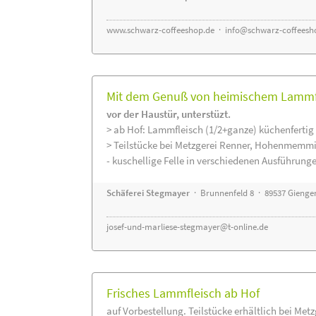
www.schwarz-coffeeshop.de
·
info@schwarz-coffeesh
Mit dem Genuß von heimischem Lammfle
vor der Haustür, unterstüzt.
> ab Hof: Lammfleisch (1/2+ganze) küchenfertig 
> Teilstücke bei Metzgerei Renner, Hohenmemmi
- kuschellige Felle in verschiedenen Ausführung
Schäferei Stegmayer
· Brunnenfeld 8 · 89537 Gienge
josef-und-marliese-stegmayer@t-online.de
Frisches Lammfleisch ab Hof
auf Vorbestellung. Teilstücke erhältlich bei Met