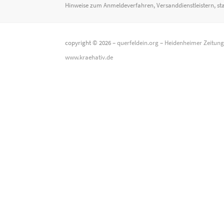
Hinweise zum Anmeldeverfahren, Versanddienstleistern, st
copyright © 2026 –
querfeldein.org
–
Heidenheimer Zeitun
www.kraehativ.de