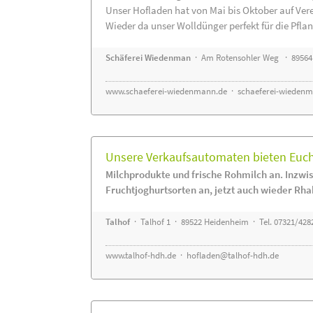
Unser Hofladen hat von Mai bis Oktober auf Ver
Wieder da unser Wolldünger perfekt für die Pflanz
Schäferei Wiedenman
· Am Rotensohler Weg · 89564
www.schaeferei-wiedenmann.de
·
schaeferei-wiedenm
Unsere Verkaufsautomaten bieten Euch 
Milchprodukte und frische Rohmilch an. Inzwis
Fruchtjoghurtsorten an, jetzt auch wieder Rha
Talhof
· Talhof 1 · 89522 Heidenheim · Tel. 07321/428
www.talhof-hdh.de
·
hofladen@talhof-hdh.de