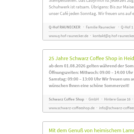
Stempelstellen. Das Labyrinth ist jederzeit zug
Schuhwerk ist ratsam. Übrigens: Bis zur Maise
unser Café jeden Sonntag. Wir freuen uns auf 
Q-Hof RAUNECKER
· Familie Raunecker · Q-Hof 1 
www.q-hof-raunecker.de
·
kontakt@q-hof-raunecker
25 Jahre Schwarz Coffee Shop in He
ab dem 01.08.2026 gelten während der Som
Öffnungszeiten: Mittwoch: 09:00 – 14:00 Uhr
Samstag: 09:00 – 13:00 Uhr Wir freuen uns a
wünschen Ihnen eine schöne Sommerzeit!
Schwarz Coffee Shop
· GmbH · Hintere Gasse 16 ·
www.schwarz-coffeeshop.de
·
info@schwarz-coffee
Mit dem Genuß von heimischem Lammf