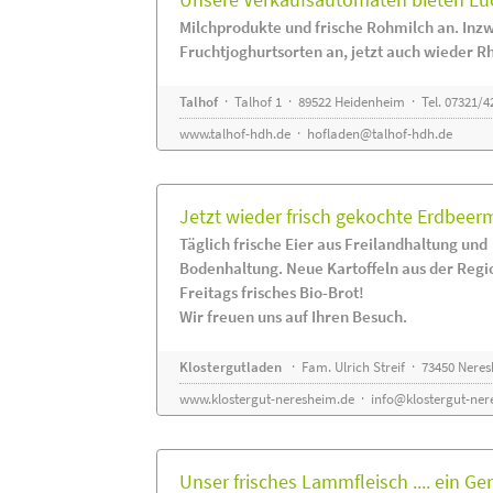
Milchprodukte und frische Rohmilch an. Inzw
Fruchtjoghurtsorten an, jetzt auch wieder R
Talhof
· Talhof 1 · 89522 Heidenheim · Tel. 07321/4
www.talhof-hdh.de
·
hofladen@talhof-hdh.de
Jetzt wieder frisch gekochte Erdbee
Täglich frische Eier aus Freilandhaltung und
Bodenhaltung. Neue Kartoffeln aus der Regi
Freitags frisches Bio-Brot!
Wir freuen uns auf Ihren Besuch.
Klostergutladen
· Fam. Ulrich Streif · 73450 Nere
www.klostergut-neresheim.de
·
info@klostergut-ner
Unser frisches Lammfleisch .... ein Ge