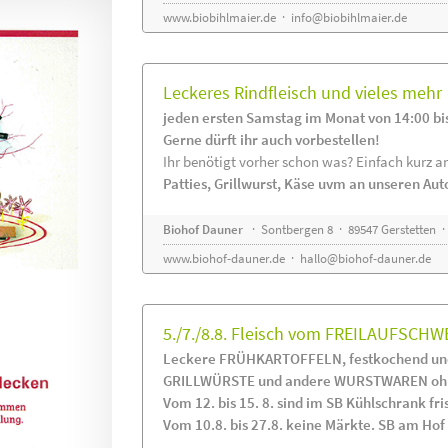
www.biobihlmaier.de
·
info@biobihlmaier.de
Leckeres Rindfleisch und vieles mehr
jeden ersten Samstag im Monat von 14:00 bi
Gerne dürft ihr auch vorbestellen!
Ihr benötigt vorher schon was? Einfach kurz an
Patties, Grillwurst, Käse uvm an unseren Au
Biohof Dauner
· Sontbergen 8 · 89547 Gerstetten ·
www.biohof-dauner.de
·
hallo@biohof-dauner.de
5./7./8.8. Fleisch vom FREILAUFSCHW
Leckere FRÜHKARTOFFELN, festkochend und
GRILLWÜRSTE und andere WURSTWAREN ohne
Vom 12. bis 15. 8. sind im SB Kühlschrank 
Vom 10.8. bis 27.8. keine Märkte. SB am Hof i