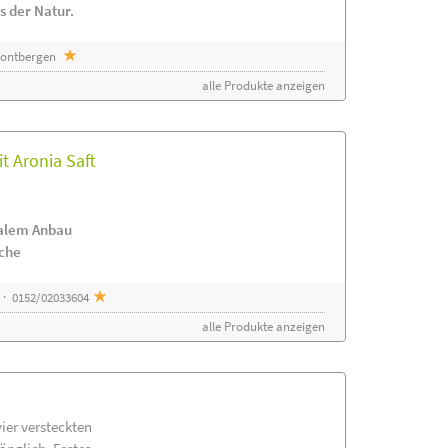
s der Natur.
 Sontbergen
alle Produkte anzeigen
t Aronia Saft
nalem Anbau
ache
 · 0152/02033604
alle Produkte anzeigen
vier versteckten