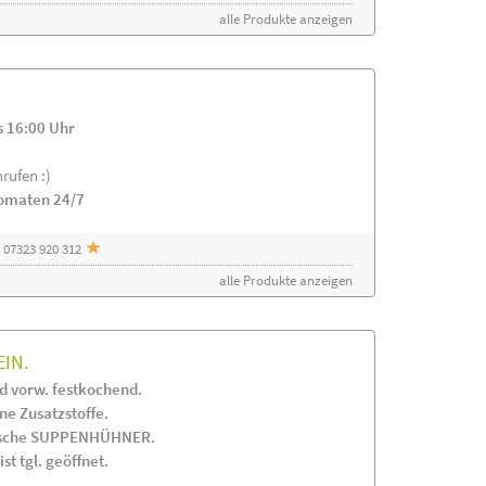
alle Produkte anzeigen
s 16:00 Uhr
rufen :)
tomaten 24/7
 07323 920 312
alle Produkte anzeigen
EIN.
 vorw. festkochend.
 Zusatzstoffe.
frische SUPPENHÜHNER.
st tgl. geöffnet.