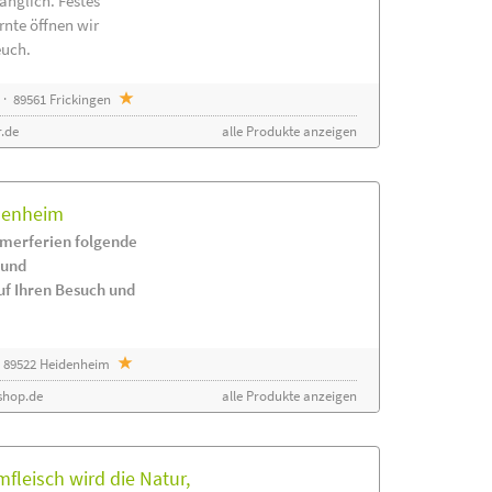
änglich. Festes
rnte öffnen wir
euch.
· 89561 Frickingen
.de
alle Produkte anzeigen
idenheim
merferien folgende
 und
uf Ihren Besuch und
 89522 Heidenheim
shop.de
alle Produkte anzeigen
leisch wird die Natur,