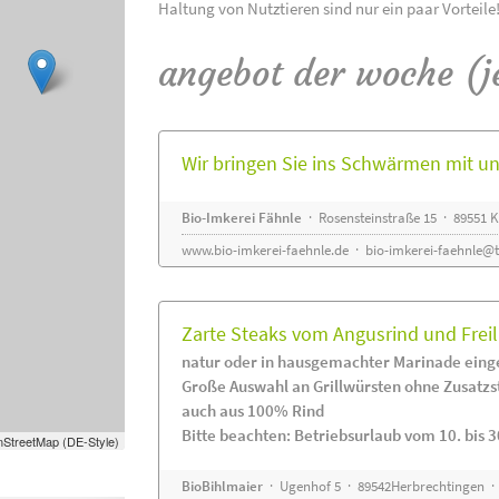
Haltung von Nutztieren sind nur ein paar Vorteile
angebot der woche (j
Wir bringen Sie ins Schwärmen mit 
Bio-Imkerei Fähnle
· Rosensteinstraße 15 · 89551
www.bio-imkerei-faehnle.de
·
bio-imkerei-faehnle@t
Zarte Steaks vom Angusrind und Frei
natur oder in hausgemachter Marinade eing
Große Auswahl an Grillwürsten ohne Zusatzs
auch aus 100% Rind
Bitte beachten: Betriebsurlaub vom 10. bis 3
StreetMap (DE-Style)
BioBihlmaier
· Ugenhof 5 · 89542Herbrechtingen · 