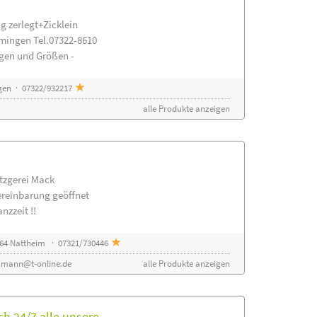
g zerlegt+Zicklein
mingen Tel.07322-8610
ngen und Größen -
gen · 07322/932217
alle Produkte anzeigen
etzgerei Mack
ereinbarung geöffnet
nzzeit !!
64 Nattheim · 07321/730446
nmann@t-online.de
alle Produkte anzeigen
h 24/7 alle unsere