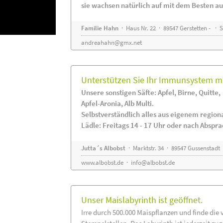
sie wachsen natürlich auf mit dem Besten au
Familie Hahn
· Haus Nr. 22 · 89547 Gerstetten - ·
andreahahn@gmx.net
Unterstützen Sie Ihr Immunsystem mi
Unsere sonstigen Säfte: Apfel, Birne, Quitte,
Apfel-Aronia, Alb Multi.
Selbstverständlich alles aus eigenem regio
Lädle: Freitags 14 - 17 Uhr oder nach Abspr
Jutta´s Albobst
· Marktstr. 34 · 89547 Gussenstadt
www.albobst.de
·
info@albobst.de
Unser Maislabyrinth ist geöffnet.
Irre durch 500.000 Maispflanzen und finde die 