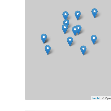
Leaflet
| © Open