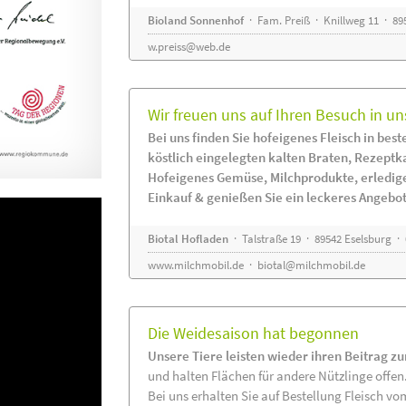
Bioland Sonnenhof
· Fam. Preiß · Knillweg 11 · 895
w.preiss@web.de
Wir freuen uns auf Ihren Besuch in un
Bei uns finden Sie hofeigenes Fleisch in beste
köstlich eingelegten kalten Braten, Rezeptk
Hofeigenes Gemüse, Milchprodukte, erledig
Einkauf & genießen Sie ein leckeres Angebot
Biotal Hofladen
· Talstraße 19 · 89542 Eselsburg ·
www.milchmobil.de
·
biotal@milchmobil.de
Die Weidesaison hat begonnen
Unsere Tiere leisten wieder ihren Beitrag z
und halten Flächen für andere Nützlinge offen
Bei uns erhalten Sie auf Bestellung Fleisch vo