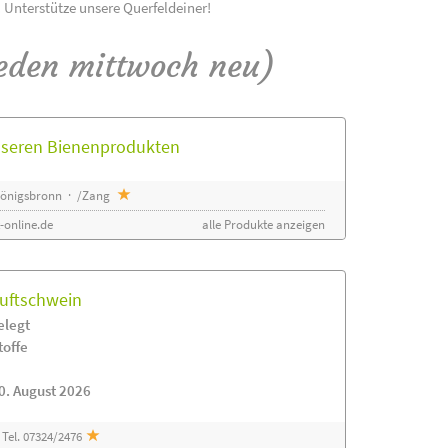
! Unterstütze unsere Querfeldeiner!
eden mittwoch neu)
unseren Bienenprodukten
 Königsbronn · /Zang
-online.de
alle Produkte anzeigen
luftschwein
elegt
toffe
0. August 2026
Tel. 07324/2476