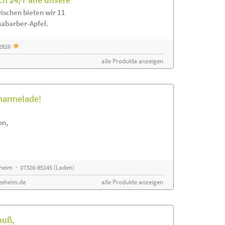
ischen bieten wir 11
habarber-Apfel.
2826
alle Produkte anzeigen
rmarmelade!
on,
sheim · 07326-85145 (Laden)
esheim.de
alle Produkte anzeigen
nuß,