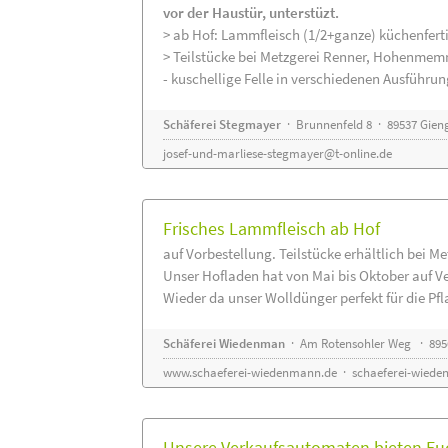
vor der Haustür, unterstüzt.
> ab Hof: Lammfleisch (1/2+ganze) küchenferti
> Teilstücke bei Metzgerei Renner, Hohenmem
- kuschellige Felle in verschiedenen Ausführu
Schäferei Stegmayer
· Brunnenfeld 8 · 89537 Gien
josef-und-marliese-stegmayer@t-online.de
Frisches Lammfleisch ab Hof
auf Vorbestellung. Teilstücke erhältlich bei M
Unser Hofladen hat von Mai bis Oktober auf V
Wieder da unser Wolldünger perfekt für die Pfla
Schäferei Wiedenman
· Am Rotensohler Weg · 895
www.schaeferei-wiedenmann.de
·
schaeferei-wiede
Unsere Verkaufsautomaten bieten Euc