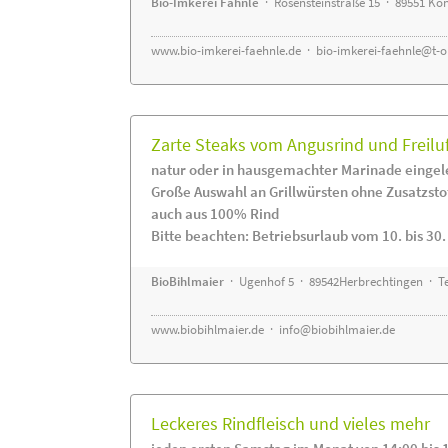
Bio-Imkerei Fähnle
· Rosensteinstraße 15 · 89551 K
www.bio-imkerei-faehnle.de
·
bio-imkerei-faehnle@t-o
Zarte Steaks vom Angusrind und Freilu
natur oder in hausgemachter Marinade eingel
Große Auswahl an Grillwürsten ohne Zusatzsto
auch aus 100% Rind
Bitte beachten: Betriebsurlaub vom 10. bis 30
BioBihlmaier
· Ugenhof 5 · 89542Herbrechtingen · Te
www.biobihlmaier.de
·
info@biobihlmaier.de
Leckeres Rindfleisch und vieles mehr