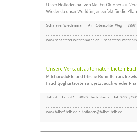
Unser Hofladen hat von Mai bis Oktober auf Ver
Wieder da unser Wolldünger perfekt für die Pflanz
Schäferei Wiedenman
· Am Rotensohler Weg · 89564
www.schaeferei-wiedenmann.de
·
schaeferei-wiedenm
Unsere Verkaufsautomaten bieten Euch 
Milchprodukte und frische Rohmilch an. Inzwis
Fruchtjoghurtsorten an, jetzt auch wieder Rha
Talhof
· Talhof 1 · 89522 Heidenheim · Tel. 07321/428
www.talhof-hdh.de
·
hofladen@talhof-hdh.de