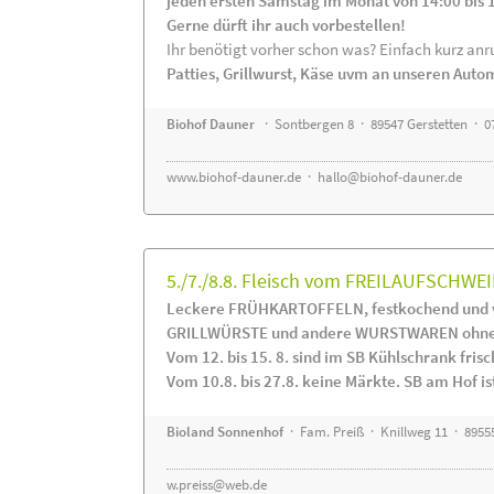
jeden ersten Samstag im Monat von 14:00 bis 
Gerne dürft ihr auch vorbestellen!
Ihr benötigt vorher schon was? Einfach kurz anru
Patties, Grillwurst, Käse uvm an unseren Auto
Biohof Dauner
· Sontbergen 8 · 89547 Gerstetten · 0
www.biohof-dauner.de
·
hallo@biohof-dauner.de
5./7./8.8. Fleisch vom FREILAUFSCHWEI
Leckere FRÜHKARTOFFELN, festkochend und v
GRILLWÜRSTE und andere WURSTWAREN ohne Z
Vom 12. bis 15. 8. sind im SB Kühlschrank f
Vom 10.8. bis 27.8. keine Märkte. SB am Hof ist
Bioland Sonnenhof
· Fam. Preiß · Knillweg 11 · 89555
w.preiss@web.de