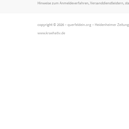
Hinweise zum Anmeldeverfahren, Versanddienstleistern, st
copyright © 2026 –
querfeldein.org
–
Heidenheimer Zeitun
www.kraehativ.de