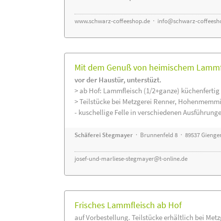
www.schwarz-coffeeshop.de
·
info@schwarz-coffeesh
Mit dem Genuß von heimischem Lammfle
vor der Haustür, unterstüzt.
> ab Hof: Lammfleisch (1/2+ganze) küchenfertig 
> Teilstücke bei Metzgerei Renner, Hohenmemmi
- kuschellige Felle in verschiedenen Ausführung
Schäferei Stegmayer
· Brunnenfeld 8 · 89537 Gienge
josef-und-marliese-stegmayer@t-online.de
Frisches Lammfleisch ab Hof
auf Vorbestellung. Teilstücke erhältlich bei Met