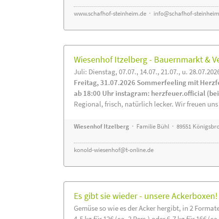
www.schafhof-steinheim.de
·
info@schafhof-steinheim
Wiesenhof Itzelberg - Bauernmarkt &
Juli: Dienstag, 07.07., 14.07., 21.07., u. 28.07.202
Freitag, 31.07.2026 Sommerfeeling mit Herzf
ab 18:00 Uhr instagram: herzfeuer.official (b
Regional, frisch, natürlich lecker. Wir freuen uns
Wiesenhof Itzelberg
· Familie Bühl · 89551 Königsbro
konold-wiesenhof@t-online.de
Es gibt sie wieder - unsere Ackerboxen!
Gemüse so wie es der Acker hergibt, in 2 Format
4-5 kg für 12€ (ca. 2 Pers.) oder 6-7 kg für 16€ (ca.