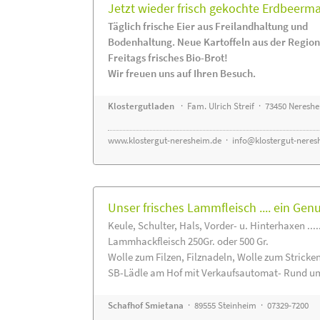
Jetzt wieder frisch gekochte Erdbeerm
Täglich frische Eier aus Freilandhaltung und
Bodenhaltung. Neue Kartoffeln aus der Region
Freitags frisches Bio-Brot!
Wir freuen uns auf Ihren Besuch.
Klostergutladen
· Fam. Ulrich Streif · 73450 Neresh
www.klostergut-neresheim.de
·
info@klostergut-neres
Unser frisches Lammfleisch .... ein Gen
Keule, Schulter, Hals, Vorder- u. Hinterhaxen ....
Lammhackfleisch 250Gr. oder 500 Gr.
Wolle zum Filzen, Filznadeln, Wolle zum Stricke
SB-Lädle am Hof mit Verkaufsautomat- Rund um
Schafhof Smietana
· 89555 Steinheim · 07329-7200