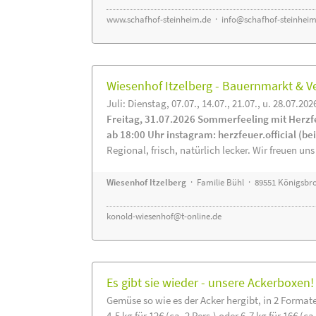
www.schafhof-steinheim.de
·
info@schafhof-steinheim
Wiesenhof Itzelberg - Bauernmarkt &
Juli: Dienstag, 07.07., 14.07., 21.07., u. 28.07.202
Freitag, 31.07.2026 Sommerfeeling mit Herzf
ab 18:00 Uhr instagram: herzfeuer.official (b
Regional, frisch, natürlich lecker. Wir freuen uns
Wiesenhof Itzelberg
· Familie Bühl · 89551 Königsbro
konold-wiesenhof@t-online.de
Es gibt sie wieder - unsere Ackerboxen!
Gemüse so wie es der Acker hergibt, in 2 Format
4-5 kg für 12€ (ca. 2 Pers.) oder 6-7 kg für 16€ (ca.