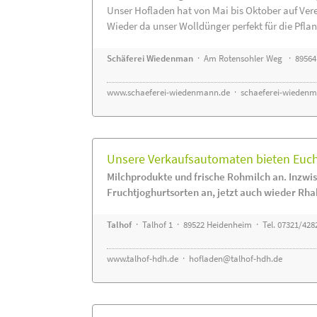
Unser Hofladen hat von Mai bis Oktober auf Ver
Wieder da unser Wolldünger perfekt für die Pflanz
Schäferei Wiedenman
· Am Rotensohler Weg · 89564
www.schaeferei-wiedenmann.de
·
schaeferei-wiedenm
Unsere Verkaufsautomaten bieten Euch 
Milchprodukte und frische Rohmilch an. Inzwis
Fruchtjoghurtsorten an, jetzt auch wieder Rha
Talhof
· Talhof 1 · 89522 Heidenheim · Tel. 07321/428
www.talhof-hdh.de
·
hofladen@talhof-hdh.de