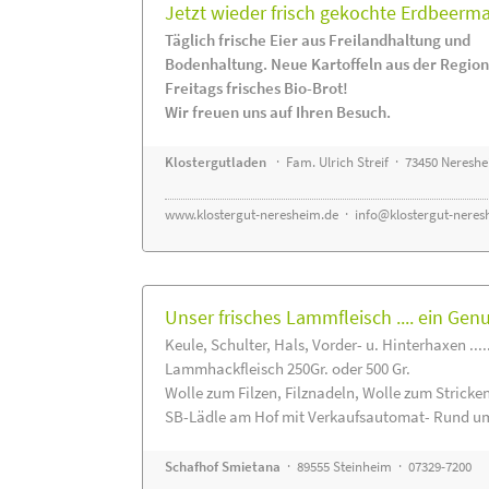
Jetzt wieder frisch gekochte Erdbeerm
Täglich frische Eier aus Freilandhaltung und
Bodenhaltung. Neue Kartoffeln aus der Region
Freitags frisches Bio-Brot!
Wir freuen uns auf Ihren Besuch.
Klostergutladen
· Fam. Ulrich Streif · 73450 Neresh
www.klostergut-neresheim.de
·
info@klostergut-neres
Unser frisches Lammfleisch .... ein Gen
Keule, Schulter, Hals, Vorder- u. Hinterhaxen ....
Lammhackfleisch 250Gr. oder 500 Gr.
Wolle zum Filzen, Filznadeln, Wolle zum Stricke
SB-Lädle am Hof mit Verkaufsautomat- Rund um
Schafhof Smietana
· 89555 Steinheim · 07329-7200