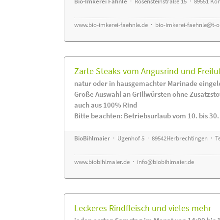
Bio-Imkerei Fähnle
· Rosensteinstraße 15 · 89551 K
www.bio-imkerei-faehnle.de
·
bio-imkerei-faehnle@t-o
Zarte Steaks vom Angusrind und Freilu
natur oder in hausgemachter Marinade eingel
Große Auswahl an Grillwürsten ohne Zusatzsto
auch aus 100% Rind
Bitte beachten: Betriebsurlaub vom 10. bis 30
BioBihlmaier
· Ugenhof 5 · 89542Herbrechtingen · Te
www.biobihlmaier.de
·
info@biobihlmaier.de
Leckeres Rindfleisch und vieles mehr