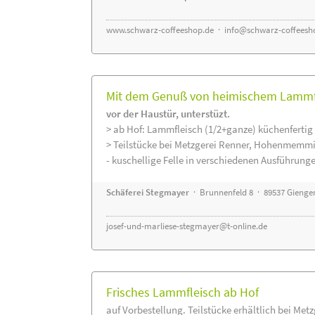
www.schwarz-coffeeshop.de
·
info@schwarz-coffeesh
Mit dem Genuß von heimischem Lammfle
vor der Haustür, unterstüzt.
> ab Hof: Lammfleisch (1/2+ganze) küchenfertig 
> Teilstücke bei Metzgerei Renner, Hohenmemmi
- kuschellige Felle in verschiedenen Ausführung
Schäferei Stegmayer
· Brunnenfeld 8 · 89537 Gienge
josef-und-marliese-stegmayer@t-online.de
Frisches Lammfleisch ab Hof
auf Vorbestellung. Teilstücke erhältlich bei Met