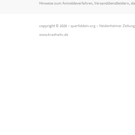
Hinweise zum Anmeldeverfahren, Versanddienstleistern, st
copyright © 2026 –
querfeldein.org
–
Heidenheimer Zeitun
www.kraehativ.de