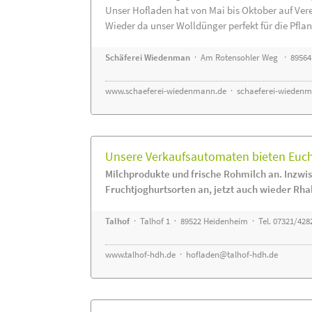
Unser Hofladen hat von Mai bis Oktober auf Ver
Wieder da unser Wolldünger perfekt für die Pflanz
Schäferei Wiedenman
· Am Rotensohler Weg · 89564
www.schaeferei-wiedenmann.de
·
schaeferei-wiedenm
Unsere Verkaufsautomaten bieten Euch 
Milchprodukte und frische Rohmilch an. Inzwis
Fruchtjoghurtsorten an, jetzt auch wieder Rha
Talhof
· Talhof 1 · 89522 Heidenheim · Tel. 07321/428
www.talhof-hdh.de
·
hofladen@talhof-hdh.de