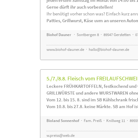
jeden ersten Samstag im Monat von 14:00 bis 
Gerne dürft ihr auch vorbestellen!
Ihr benötigt vorher schon was? Einfach kurz anru
Patties, Grillwurst, Käse uvm an unseren Auto
Biohof Dauner
· Sontbergen 8 · 89547 Gerstetten · 0
www.biohof-dauner.de
·
hallo@biohof-dauner.de
5./7./8.8. Fleisch vom FREILAUFSCHWEI
Leckere FRÜHKARTOFFELN, festkochend und v
GRILLWÜRSTE und andere WURSTWAREN ohne Z
Vom 12. bis 15. 8. sind im SB Kühlschrank f
Vom 10.8. bis 27.8. keine Märkte. SB am Hof ist
Bioland Sonnenhof
· Fam. Preiß · Knillweg 11 · 89555
w.preiss@web.de