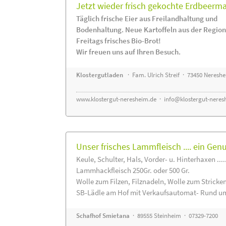
Jetzt wieder frisch gekochte Erdbeerm
Täglich frische Eier aus Freilandhaltung und
Bodenhaltung. Neue Kartoffeln aus der Region
Freitags frisches Bio-Brot!
Wir freuen uns auf Ihren Besuch.
Klostergutladen
· Fam. Ulrich Streif · 73450 Neresh
www.klostergut-neresheim.de
·
info@klostergut-neres
Unser frisches Lammfleisch .... ein Gen
Keule, Schulter, Hals, Vorder- u. Hinterhaxen ....
Lammhackfleisch 250Gr. oder 500 Gr.
Wolle zum Filzen, Filznadeln, Wolle zum Stricke
SB-Lädle am Hof mit Verkaufsautomat- Rund um
Schafhof Smietana
· 89555 Steinheim · 07329-7200