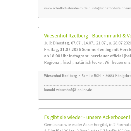
www.schafhof-steinheim.de
·
info@schafhof-steinheim
Wiesenhof Itzelberg - Bauernmarkt &
Juli: Dienstag, 07.07., 14.07., 21.07., u. 28.07.202
Freitag, 31.07.2026 Sommerfeeling mit Herzf
ab 18:00 Uhr instagram: herzfeuer.official (b
Regional, frisch, natürlich lecker. Wir freuen uns
Wiesenhof Itzelberg
· Familie Bühl · 89551 Königsbro
konold-wiesenhof@t-online.de
Es gibt sie wieder - unsere Ackerboxen!
Gemüse so wie es der Acker hergibt, in 2 Format
4-5 kg für 12€ (ca. 2 Pers.) oder 6-7 kg für 16€ (ca.