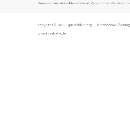
Hinweise zum Anmeldeverfahren, Versanddienstleistern, st
copyright © 2026 –
querfeldein.org
–
Heidenheimer Zeitun
www.kraehativ.de