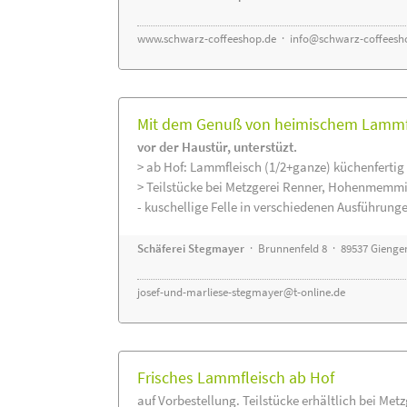
www.schwarz-coffeeshop.de
·
info@schwarz-coffeesh
Mit dem Genuß von heimischem Lammfle
vor der Haustür, unterstüzt.
> ab Hof: Lammfleisch (1/2+ganze) küchenfertig 
> Teilstücke bei Metzgerei Renner, Hohenmemmi
- kuschellige Felle in verschiedenen Ausführung
Schäferei Stegmayer
· Brunnenfeld 8 · 89537 Gienge
josef-und-marliese-stegmayer@t-online.de
Frisches Lammfleisch ab Hof
auf Vorbestellung. Teilstücke erhältlich bei Met