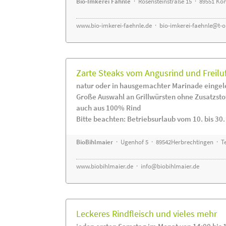
Bio-Imkerei Fähnle
· Rosensteinstraße 15 · 89551 K
www.bio-imkerei-faehnle.de
·
bio-imkerei-faehnle@t-o
Zarte Steaks vom Angusrind und Freilu
natur oder in hausgemachter Marinade eingel
Große Auswahl an Grillwürsten ohne Zusatzsto
auch aus 100% Rind
Bitte beachten: Betriebsurlaub vom 10. bis 30
BioBihlmaier
· Ugenhof 5 · 89542Herbrechtingen · Te
www.biobihlmaier.de
·
info@biobihlmaier.de
Leckeres Rindfleisch und vieles mehr