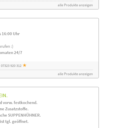
alle Produkte anzeigen
s 16:00 Uhr
rufen :)
tomaten 24/7
 07323 920 312
alle Produkte anzeigen
EIN.
 vorw. festkochend.
 Zusatzstoffe.
frische SUPPENHÜHNER.
st tgl. geöffnet.