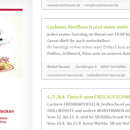
www.biobihlmaier.de
·
info@biobihlmaier.de
Leckeres Rindfleisch und vieles mehr
jeden ersten Samstag im Monat von 14:00 bi
Gerne dürft ihr auch vorbestellen!
Ihr benötigt vorher schon was? Einfach kurz an
Patties, Grillwurst, Käse uvm an unseren Au
Biohof Dauner
· Sontbergen 8 · 89547 Gerstetten ·
www.biohof-dauner.de
·
hallo@biohof-dauner.de
5./7./8.8. Fleisch vom FREILAUFSCHW
Leckere FRÜHKARTOFFELN, festkochend und
GRILLWÜRSTE und andere WURSTWAREN ohne
Vom 12. bis 15. 8. sind im SB Kühlschrank 
Vom 10.8. bis 27.8. keine Märkte. SB am Hof i