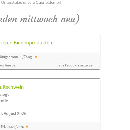
! Unterstütze unsere Querfeldeiner!
eden mittwoch neu)
unseren Bienenprodukten
 Königsbronn · /Zang
-online.de
alle Produkte anzeigen
luftschwein
elegt
toffe
0. August 2026
Tel. 07324/2476