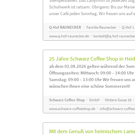
Stempelstellen. Das Labyrinth ist jederzeit zug
Schuhwerk ist ratsam. Übrigens: Bis zur Maise
unser Café jeden Sonntag. Wir freuen uns auf 
Q-Hof RAUNECKER
· Familie Raunecker · Q-Hof 1 
www.q-hof-raunecker.de
·
kontakt@q-hof-raunecker
25 Jahre Schwarz Coffee Shop in He
ab dem 01.08.2026 gelten während der Som
Öffnungszeiten: Mittwoch: 09:00 – 14:00 Uhr
Samstag: 09:00 – 13:00 Uhr Wir freuen uns a
wünschen Ihnen eine schöne Sommerzeit!
Schwarz Coffee Shop
· GmbH · Hintere Gasse 16 ·
www.schwarz-coffeeshop.de
·
info@schwarz-coffee
Mit dem Genuß von heimischem Lammf