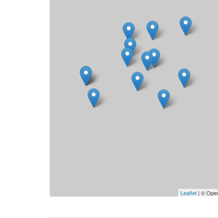
Leaflet
| © Open