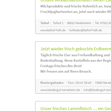
Milchprodukte und frische Rohmilch an. Inzw
Fruchtjoghurtsorten an, jetzt auch wieder R
Talhof
· Talhof 1 · 89522 Heidenheim · Tel. 07321/4
www.talhof-hdh.de
·
hofladen@talhof-hdh.de
Jetzt wieder frisch gekochte Erdbee
Täglich frische Eier aus Freilandhaltung und
Bodenhaltung. Neue Kartoffeln aus der Regi
Freitags frisches Bio-Brot!
Wir freuen uns auf Ihren Besuch.
Klostergutladen
· Fam. Ulrich Streif · 73450 Nere
www.klostergut-neresheim.de
·
info@klostergut-ner
Unser frisches Lammfleisch .... ein Ge