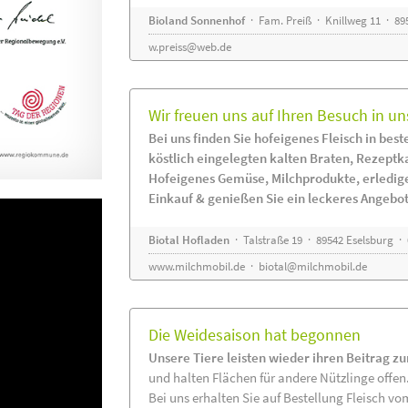
Bioland Sonnenhof
· Fam. Preiß · Knillweg 11 · 895
w.preiss@web.de
Wir freuen uns auf Ihren Besuch in un
Bei uns finden Sie hofeigenes Fleisch in beste
köstlich eingelegten kalten Braten, Rezeptk
Hofeigenes Gemüse, Milchprodukte, erledig
Einkauf & genießen Sie ein leckeres Angebot
Biotal Hofladen
· Talstraße 19 · 89542 Eselsburg ·
www.milchmobil.de
·
biotal@milchmobil.de
Die Weidesaison hat begonnen
Unsere Tiere leisten wieder ihren Beitrag z
und halten Flächen für andere Nützlinge offen
Bei uns erhalten Sie auf Bestellung Fleisch vo