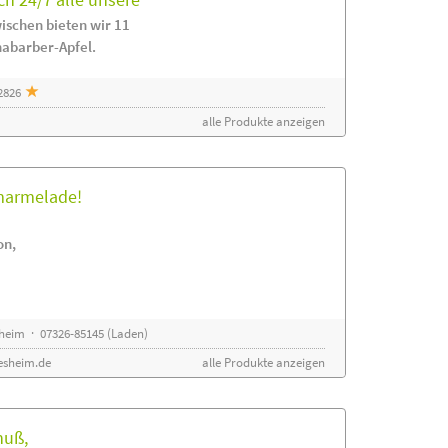
ischen bieten wir 11
habarber-Apfel.
2826
alle Produkte anzeigen
rmarmelade!
on,
sheim · 07326-85145 (Laden)
esheim.de
alle Produkte anzeigen
nuß,