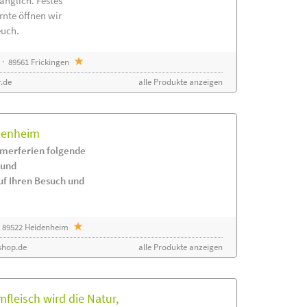
änglich. Festes
rnte öffnen wir
euch.
· 89561 Frickingen
.de
alle Produkte anzeigen
idenheim
merferien folgende
 und
uf Ihren Besuch und
 89522 Heidenheim
shop.de
alle Produkte anzeigen
leisch wird die Natur,