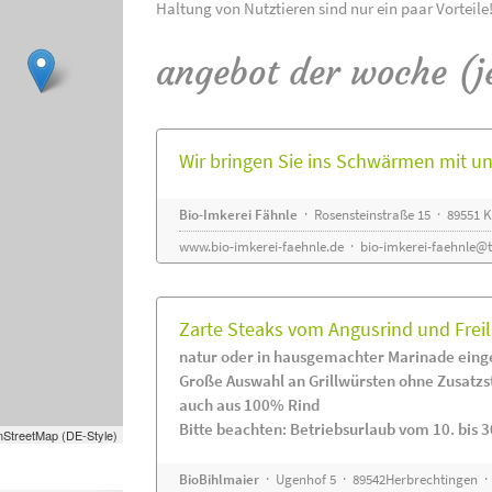
Haltung von Nutztieren sind nur ein paar Vorteile
angebot der woche (j
Wir bringen Sie ins Schwärmen mit 
Bio-Imkerei Fähnle
· Rosensteinstraße 15 · 89551
www.bio-imkerei-faehnle.de
·
bio-imkerei-faehnle@t
Zarte Steaks vom Angusrind und Frei
natur oder in hausgemachter Marinade eing
Große Auswahl an Grillwürsten ohne Zusatzs
auch aus 100% Rind
Bitte beachten: Betriebsurlaub vom 10. bis 3
StreetMap (DE-Style)
BioBihlmaier
· Ugenhof 5 · 89542Herbrechtingen · 