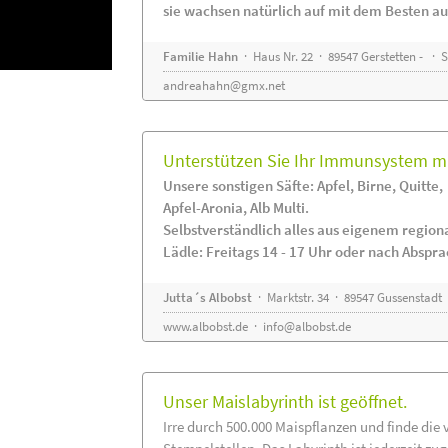
sie wachsen natürlich auf mit dem Besten au
Familie Hahn
· Haus Nr. 22 · 89547 Gerstetten - ·
andreahahn@gmx.net
Unterstützen Sie Ihr Immunsystem mi
Unsere sonstigen Säfte: Apfel, Birne, Quitte,
Apfel-Aronia, Alb Multi.
Selbstverständlich alles aus eigenem regio
Lädle: Freitags 14 - 17 Uhr oder nach Abspr
Jutta´s Albobst
· Marktstr. 34 · 89547 Gussenstadt
www.albobst.de
·
info@albobst.de
Unser Maislabyrinth ist geöffnet.
Irre durch 500.000 Maispflanzen und finde die 