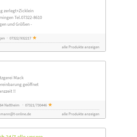
g zerlegt+Zicklein
mingen Tel.07322-8610
ngen und Größen -
gen · 07322/932217
alle Produkte anzeigen
etzgerei Mack
ereinbarung geöffnet
nzzeit !!
64 Nattheim · 07321/730446
nmann@t-online.de
alle Produkte anzeigen
h 24/7 alle unsere