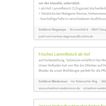
vor der Haustür, unterstüzt.
> ab Hof: Lammfleisch (1/2+ganze) küchenferti
> Teilstücke bei Metzgerei Renner, Hohenmem
- kuschellige Felle in verschiedenen Ausführu
Schäferei Stegmayer
· Brunnenfeld 8 · 89537 Gien
josef-und-marliese-stegmayer@t-online.de
Frisches Lammfleisch ab Hof
auf Vorbestellung. Teilstücke erhältlich bei M
Unser Hofladen hat von Mai bis Oktober auf V
Wieder da unser Wolldünger perfekt für die Pfla
Schäferei Wiedenman
· Am Rotensohler Weg · 895
www.schaeferei-wiedenmann.de
·
schaeferei-wiede
Unsere Verkaufsautomaten bieten Euc