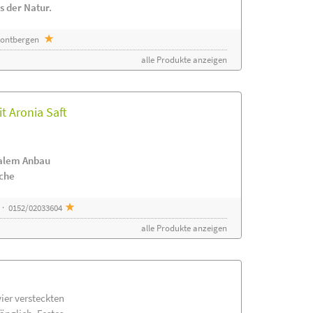
s der Natur.
 Sontbergen
alle Produkte anzeigen
t Aronia Saft
nalem Anbau
ache
 · 0152/02033604
alle Produkte anzeigen
vier versteckten