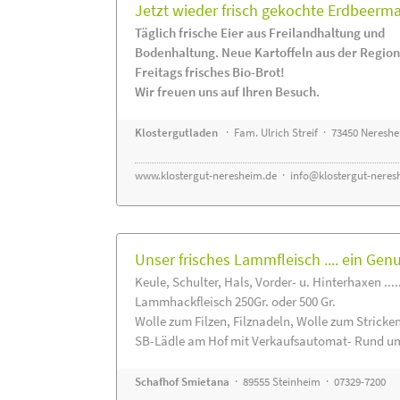
Jetzt wieder frisch gekochte Erdbeerm
Täglich frische Eier aus Freilandhaltung und
Bodenhaltung. Neue Kartoffeln aus der Region
Freitags frisches Bio-Brot!
Wir freuen uns auf Ihren Besuch.
Klostergutladen
· Fam. Ulrich Streif · 73450 Neresh
www.klostergut-neresheim.de
·
info@klostergut-neres
Unser frisches Lammfleisch .... ein Gen
Keule, Schulter, Hals, Vorder- u. Hinterhaxen ....
Lammhackfleisch 250Gr. oder 500 Gr.
Wolle zum Filzen, Filznadeln, Wolle zum Stricke
SB-Lädle am Hof mit Verkaufsautomat- Rund um
Schafhof Smietana
· 89555 Steinheim · 07329-7200