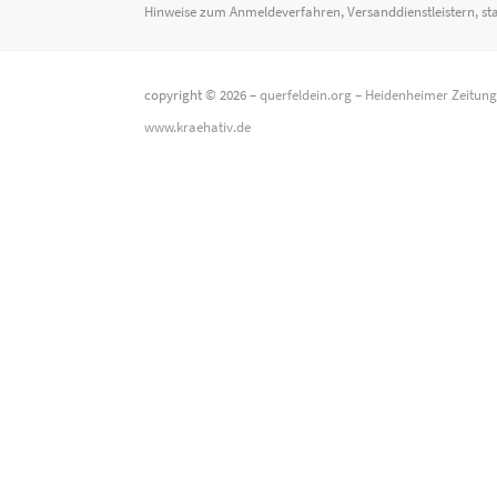
Hinweise zum Anmeldeverfahren, Versanddienstleistern, st
copyright © 2026 –
querfeldein.org
–
Heidenheimer Zeitun
www.kraehativ.de