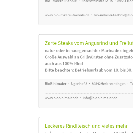
Bio-Imkerei Fähnle
· Rosensteinstraße 15 · 89551 K
www.bio-imkerei-faehnle.de
·
bio-imkerei-faehnle@t-o
Zarte Steaks vom Angusrind und Freilu
natur oder in hausgemachter Marinade eingel
Große Auswahl an Grillwürsten ohne Zusatzsto
auch aus 100% Rind
Bitte beachten: Betriebsurlaub vom 10. bis 30
BioBihlmaier
· Ugenhof 5 · 89542Herbrechtingen · Te
www.biobihlmaier.de
·
info@biobihlmaier.de
Leckeres Rindfleisch und vieles mehr