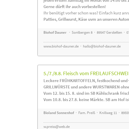
jeden ersten Samstag im Monat von 14:00 bis 
Gerne dürft ihr auch vorbestellen!
Ihr benötigt vorher schon was? Einfach kurz anru
Patties, Grillwurst, Käse uvm an unseren Auto
Biohof Dauner
· Sontbergen 8 · 89547 Gerstetten · 0
www.biohof-dauner.de
·
hallo@biohof-dauner.de
5./7./8.8. Fleisch vom FREILAUFSCHWEI
Leckere FRÜHKARTOFFELN, festkochend und v
GRILLWÜRSTE und andere WURSTWAREN ohne Z
Vom 12. bis 15. 8. sind im SB Kühlschrank f
Vom 10.8. bis 27.8. keine Märkte. SB am Hof ist
Bioland Sonnenhof
· Fam. Preiß · Knillweg 11 · 89555
w.preiss@web.de