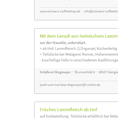
www.schwarz-coffeeshop.de
·
info@schwarz-coffeesh
Mit dem Genuß von heimischem Lammfle
vor der Haustür, unterstüzt.
> ab Hof: Lammfleisch (1/2+ganze) küchenfertig 
> Teilstücke bei Metzgerei Renner, Hohenmemmi
- kuschellige Felle in verschiedenen Ausführung
Schäferei Stegmayer
· Brunnenfeld 8 · 89537 Gienge
josef-und-marliese-stegmayer@t-online.de
Frisches Lammfleisch ab Hof
auf Vorbestellung. Teilstücke erhältlich bei Met