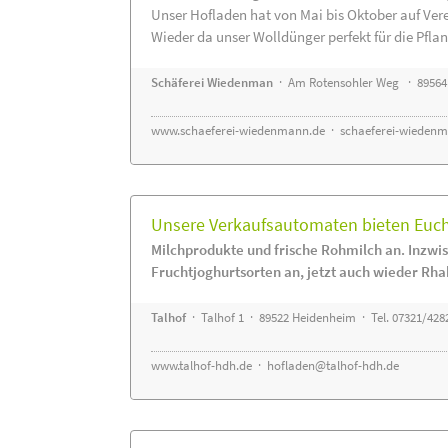
Unser Hofladen hat von Mai bis Oktober auf Ver
Wieder da unser Wolldünger perfekt für die Pflanz
Schäferei Wiedenman
· Am Rotensohler Weg · 89564
www.schaeferei-wiedenmann.de
·
schaeferei-wiedenm
Unsere Verkaufsautomaten bieten Euch 
Milchprodukte und frische Rohmilch an. Inzwis
Fruchtjoghurtsorten an, jetzt auch wieder Rha
Talhof
· Talhof 1 · 89522 Heidenheim · Tel. 07321/428
www.talhof-hdh.de
·
hofladen@talhof-hdh.de