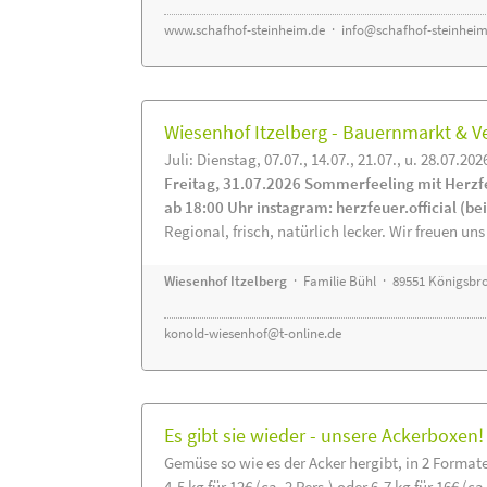
www.schafhof-steinheim.de
·
info@schafhof-steinheim
Wiesenhof Itzelberg - Bauernmarkt &
Juli: Dienstag, 07.07., 14.07., 21.07., u. 28.07.202
Freitag, 31.07.2026 Sommerfeeling mit Herzf
ab 18:00 Uhr instagram: herzfeuer.official (b
Regional, frisch, natürlich lecker. Wir freuen uns
Wiesenhof Itzelberg
· Familie Bühl · 89551 Königsbro
konold-wiesenhof@t-online.de
Es gibt sie wieder - unsere Ackerboxen!
Gemüse so wie es der Acker hergibt, in 2 Format
4-5 kg für 12€ (ca. 2 Pers.) oder 6-7 kg für 16€ (ca.