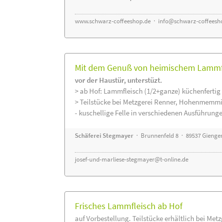
www.schwarz-coffeeshop.de
·
info@schwarz-coffeesh
Mit dem Genuß von heimischem Lammfle
vor der Haustür, unterstüzt.
> ab Hof: Lammfleisch (1/2+ganze) küchenfertig 
> Teilstücke bei Metzgerei Renner, Hohenmemmi
- kuschellige Felle in verschiedenen Ausführung
Schäferei Stegmayer
· Brunnenfeld 8 · 89537 Gienge
josef-und-marliese-stegmayer@t-online.de
Frisches Lammfleisch ab Hof
auf Vorbestellung. Teilstücke erhältlich bei Met