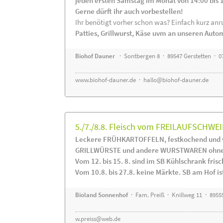
jeden ersten Samstag im Monat von 14:00 bis 
Gerne dürft ihr auch vorbestellen!
Ihr benötigt vorher schon was? Einfach kurz anru
Patties, Grillwurst, Käse uvm an unseren Auto
Biohof Dauner
· Sontbergen 8 · 89547 Gerstetten · 0
www.biohof-dauner.de
·
hallo@biohof-dauner.de
5./7./8.8. Fleisch vom FREILAUFSCHWEI
Leckere FRÜHKARTOFFELN, festkochend und v
GRILLWÜRSTE und andere WURSTWAREN ohne Z
Vom 12. bis 15. 8. sind im SB Kühlschrank f
Vom 10.8. bis 27.8. keine Märkte. SB am Hof ist
Bioland Sonnenhof
· Fam. Preiß · Knillweg 11 · 89555
w.preiss@web.de