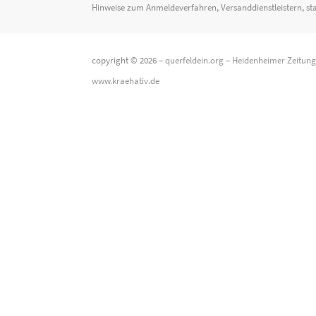
Hinweise zum Anmeldeverfahren, Versanddienstleistern, st
copyright © 2026 –
querfeldein.org
–
Heidenheimer Zeitun
www.kraehativ.de