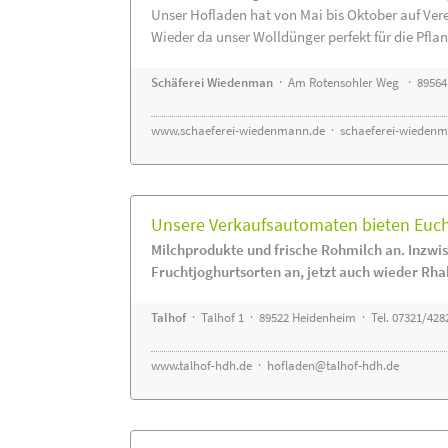
Unser Hofladen hat von Mai bis Oktober auf Ver
Wieder da unser Wolldünger perfekt für die Pflanz
Schäferei Wiedenman
· Am Rotensohler Weg · 89564
www.schaeferei-wiedenmann.de
·
schaeferei-wiedenm
Unsere Verkaufsautomaten bieten Euch 
Milchprodukte und frische Rohmilch an. Inzwis
Fruchtjoghurtsorten an, jetzt auch wieder Rha
Talhof
· Talhof 1 · 89522 Heidenheim · Tel. 07321/428
www.talhof-hdh.de
·
hofladen@talhof-hdh.de