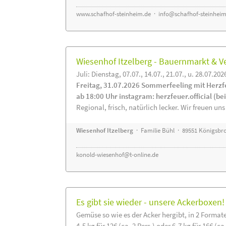
www.schafhof-steinheim.de
·
info@schafhof-steinheim
Wiesenhof Itzelberg - Bauernmarkt &
Juli: Dienstag, 07.07., 14.07., 21.07., u. 28.07.202
Freitag, 31.07.2026 Sommerfeeling mit Herzf
ab 18:00 Uhr instagram: herzfeuer.official (b
Regional, frisch, natürlich lecker. Wir freuen uns
Wiesenhof Itzelberg
· Familie Bühl · 89551 Königsbro
konold-wiesenhof@t-online.de
Es gibt sie wieder - unsere Ackerboxen!
Gemüse so wie es der Acker hergibt, in 2 Format
4-5 kg für 12€ (ca. 2 Pers.) oder 6-7 kg für 16€ (ca.