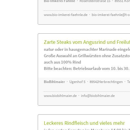
Bio-Imkerei Fähnle
· Rosensteinstraße 15 · 89551 K
www.bio-imkerei-faehnle.de
·
bio-imkerei-faehnle@t-o
Zarte Steaks vom Angusrind und Freilu
natur oder in hausgemachter Marinade eingel
Große Auswahl an Grillwürsten ohne Zusatzsto
auch aus 100% Rind
Bitte beachten: Betriebsurlaub vom 10. bis 30
BioBihlmaier
· Ugenhof 5 · 89542Herbrechtingen · Te
www.biobihlmaier.de
·
info@biobihlmaier.de
Leckeres Rindfleisch und vieles mehr