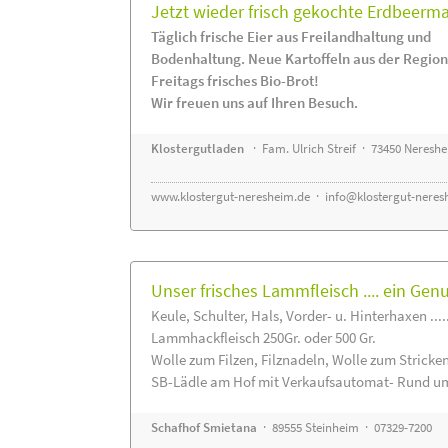
Jetzt wieder frisch gekochte Erdbeerm
Täglich frische Eier aus Freilandhaltung und
Bodenhaltung. Neue Kartoffeln aus der Region
Freitags frisches Bio-Brot!
Wir freuen uns auf Ihren Besuch.
Klostergutladen
· Fam. Ulrich Streif · 73450 Neresh
www.klostergut-neresheim.de
·
info@klostergut-neres
Unser frisches Lammfleisch .... ein Gen
Keule, Schulter, Hals, Vorder- u. Hinterhaxen ....
Lammhackfleisch 250Gr. oder 500 Gr.
Wolle zum Filzen, Filznadeln, Wolle zum Stricke
SB-Lädle am Hof mit Verkaufsautomat- Rund um
Schafhof Smietana
· 89555 Steinheim · 07329-7200