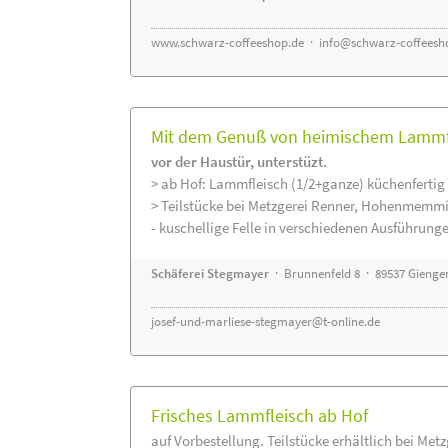
www.schwarz-coffeeshop.de
·
info@schwarz-coffeesh
Mit dem Genuß von heimischem Lammfle
vor der Haustür, unterstüzt.
> ab Hof: Lammfleisch (1/2+ganze) küchenfertig 
> Teilstücke bei Metzgerei Renner, Hohenmemmi
- kuschellige Felle in verschiedenen Ausführung
Schäferei Stegmayer
· Brunnenfeld 8 · 89537 Gienge
josef-und-marliese-stegmayer@t-online.de
Frisches Lammfleisch ab Hof
auf Vorbestellung. Teilstücke erhältlich bei Met