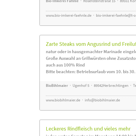
Bio-Imkerei Fähnle
· Rosensteinstraße 15 · 89551 K
www.bio-imkerei-faehnle.de
·
bio-imkerei-faehnle@t-o
Zarte Steaks vom Angusrind und Freilu
natur oder in hausgemachter Marinade eingel
Große Auswahl an Grillwürsten ohne Zusatzsto
auch aus 100% Rind
Bitte beachten: Betriebsurlaub vom 10. bis 30
BioBihlmaier
· Ugenhof 5 · 89542Herbrechtingen · Te
www.biobihlmaier.de
·
info@biobihlmaier.de
Leckeres Rindfleisch und vieles mehr