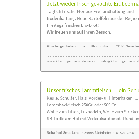
Jetzt wieder frisch gekochte Erdbeerm
Täglich frische Eier aus Freilandhaltung und
Bodenhaltung. Neue Kartoffeln aus der Region
Freitags frisches Bio-Brot!
Wir freuen uns auf Ihren Besuch.
Klostergutladen
· Fam. Ulrich Streif · 73450 Neresh
www.klostergut-neresheim.de
·
info@klostergut-neres
Unser frisches Lammfleisch .... ein Gen
Keule, Schulter, Hals, Vorder- u. Hinterhaxen ....
Lammhackfleisch 250Gr. oder 500 Gr.
Wolle zum Filzen, Filznadeln, Wolle zum Stricke
SB-Lädle am Hof mit Verkaufsautomat- Rund um
Schafhof Smietana
· 89555 Steinheim · 07329-7200