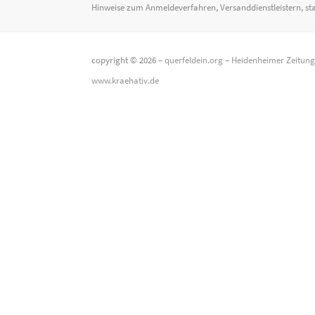
Hinweise zum Anmeldeverfahren, Versanddienstleistern, st
copyright © 2026 –
querfeldein.org
–
Heidenheimer Zeitun
www.kraehativ.de