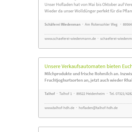
Unser Hofladen hat von Mai bis Oktober auf Ver
Wieder da unser Wolldünger perfekt für die Pflanz
Schäferei Wiedenman
· Am Rotensohler Weg · 89564
www.schaeferei-wiedenmann.de
·
schaeferei-wiedenm
Unsere Verkaufsautomaten bieten Euch 
Milchprodukte und frische Rohmilch an. Inzwis
Fruchtjoghurtsorten an, jetzt auch wieder Rha
Talhof
· Talhof 1 · 89522 Heidenheim · Tel. 07321/428
www.talhof-hdh.de
·
hofladen@talhof-hdh.de