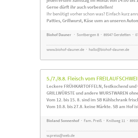
jeden ersten Samstag im Monat von 14:00 bis 
Gerne dürft ihr auch vorbestellen!
Ihr benötigt vorher schon was? Einfach kurz anru
Patties, Grillwurst, Käse uvm an unseren Auto
Biohof Dauner
· Sontbergen 8 · 89547 Gerstetten · 0
www.biohof-dauner.de
·
hallo@biohof-dauner.de
5./7./8.8. Fleisch vom FREILAUFSCHWEI
Leckere FRÜHKARTOFFELN, festkochend und v
GRILLWÜRSTE und andere WURSTWAREN ohne Z
Vom 12. bis 15. 8. sind im SB Kühlschrank f
Vom 10.8. bis 27.8. keine Märkte. SB am Hof ist
Bioland Sonnenhof
· Fam. Preiß · Knillweg 11 · 89555
w.preiss@web.de