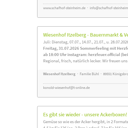
www.schafhof-steinheim.de
·
info@schafhof-steinheim
Wiesenhof Itzelberg - Bauernmarkt &
Juli: Dienstag, 07.07., 14.07., 21.07., u. 28.07.202
Freitag, 31.07.2026 Sommerfeeling mit Herzf
ab 18:00 Uhr instagram: herzfeuer.official (b
Regional, frisch, natürlich lecker. Wir freuen uns
Wiesenhof Itzelberg
· Familie Bühl · 89551 Königsbro
konold-wiesenhof@t-online.de
Es gibt sie wieder - unsere Ackerboxen!
Gemüse so wie es der Acker hergibt, in 2 Format
4-5 kg für 12€ (ca. 2 Pers.) oder 6-7 kg für 16€ (ca.