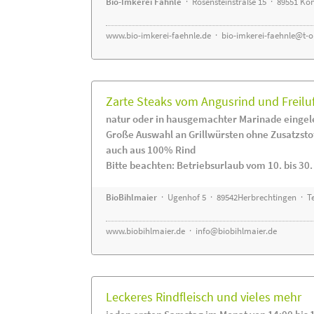
Bio-Imkerei Fähnle
· Rosensteinstraße 15 · 89551 K
www.bio-imkerei-faehnle.de
·
bio-imkerei-faehnle@t-o
Zarte Steaks vom Angusrind und Freilu
natur oder in hausgemachter Marinade eingel
Große Auswahl an Grillwürsten ohne Zusatzsto
auch aus 100% Rind
Bitte beachten: Betriebsurlaub vom 10. bis 30
BioBihlmaier
· Ugenhof 5 · 89542Herbrechtingen · Te
www.biobihlmaier.de
·
info@biobihlmaier.de
Leckeres Rindfleisch und vieles mehr