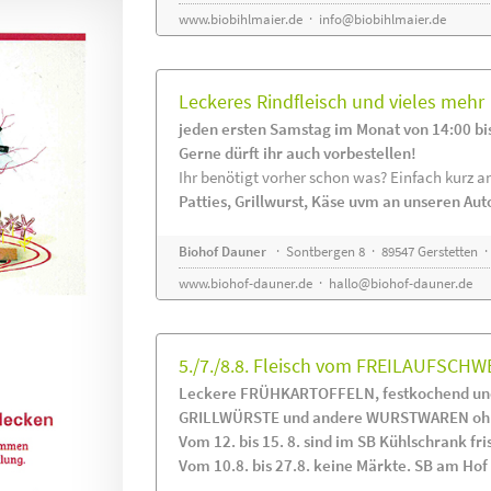
www.biobihlmaier.de
·
info@biobihlmaier.de
Leckeres Rindfleisch und vieles mehr
jeden ersten Samstag im Monat von 14:00 bi
Gerne dürft ihr auch vorbestellen!
Ihr benötigt vorher schon was? Einfach kurz an
Patties, Grillwurst, Käse uvm an unseren Au
Biohof Dauner
· Sontbergen 8 · 89547 Gerstetten ·
www.biohof-dauner.de
·
hallo@biohof-dauner.de
5./7./8.8. Fleisch vom FREILAUFSCHW
Leckere FRÜHKARTOFFELN, festkochend und
GRILLWÜRSTE und andere WURSTWAREN ohne
Vom 12. bis 15. 8. sind im SB Kühlschrank 
Vom 10.8. bis 27.8. keine Märkte. SB am Hof i