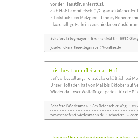
vor der Haustür, unterstüzt.
> ab Hof: Lammfleisch (1/2+ganze) küchenferti
> Teilstücke bei Metzgerei Renner, Hohenmem
- kuschellige Felle in verschiedenen Ausführu
Schäferei Stegmayer
· Brunnenfeld 8 · 89537 Gien
josef-und-marliese-stegmayer@t-online.de
Frisches Lammfleisch ab Hof
auf Vorbestellung. Teilstücke erhältlich bei M
Unser Hofladen hat von Mai bis Oktober auf V
Wieder da unser Wolldünger perfekt für die Pfla
Schäferei Wiedenman
· Am Rotensohler Weg · 895
www.schaeferei-wiedenmann.de
·
schaeferei-wiede
Unsere Verkaufsautomaten bieten Euc