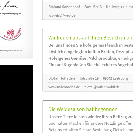
Bioland Sonnenhof
· Fam. Preiß · Knillweg 11 · 895
w.preiss@web.de
Wir freuen uns auf Ihren Besuch in un
Bei uns finden Sie hofeigenes Fleisch in beste
köstlich eingelegten kalten Braten, Rezeptk
Hofeigenes Gemüse, Milchprodukte, erledig
Einkauf & genießen Sie ein leckeres Angebot
Biotal Hofladen
· Talstraße 19 · 89542 Eselsburg ·
www.milchmobil.de
·
biotal@milchmobil.de
Die Weidesaison hat begonnen
Unsere Tiere leisten wieder ihren Beitrag z
und halten Flächen für andere Nützlinge offen
Bei uns erhalten Sie auf Bestellung Fleisch vo