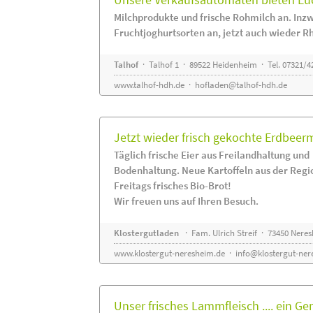
Milchprodukte und frische Rohmilch an. Inzw
Fruchtjoghurtsorten an, jetzt auch wieder R
Talhof
· Talhof 1 · 89522 Heidenheim · Tel. 07321/4
www.talhof-hdh.de
·
hofladen@talhof-hdh.de
Jetzt wieder frisch gekochte Erdbee
Täglich frische Eier aus Freilandhaltung und
Bodenhaltung. Neue Kartoffeln aus der Regi
Freitags frisches Bio-Brot!
Wir freuen uns auf Ihren Besuch.
Klostergutladen
· Fam. Ulrich Streif · 73450 Nere
www.klostergut-neresheim.de
·
info@klostergut-ner
Unser frisches Lammfleisch .... ein Ge