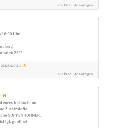
alle Produkte anzeigen
s 16:00 Uhr
rufen :)
tomaten 24/7
 07323 920 312
alle Produkte anzeigen
EIN.
 vorw. festkochend.
 Zusatzstoffe.
frische SUPPENHÜHNER.
st tgl. geöffnet.