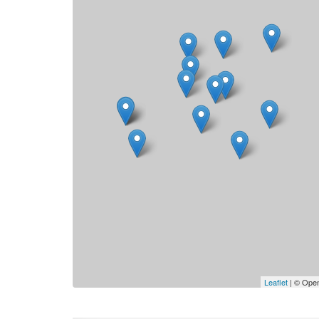
Leaflet
| © Open