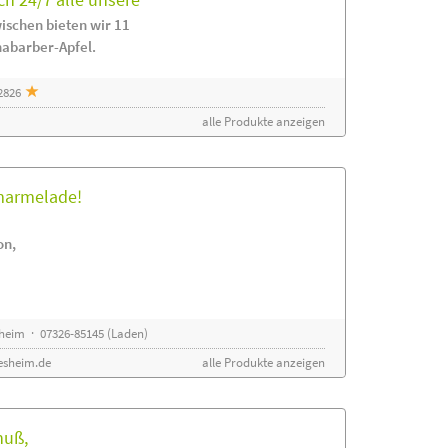
ischen bieten wir 11
habarber-Apfel.
2826
alle Produkte anzeigen
rmarmelade!
on,
sheim · 07326-85145 (Laden)
esheim.de
alle Produkte anzeigen
nuß,