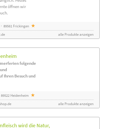
änglich. Festes
rnte öffnen wir
euch.
· 89561 Frickingen
.de
alle Produkte anzeigen
idenheim
merferien folgende
 und
uf Ihren Besuch und
 89522 Heidenheim
shop.de
alle Produkte anzeigen
leisch wird die Natur,