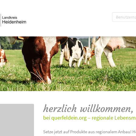
herzlich willkommen,
bei querfeldein.org – regionale Lebensm
Setze jetzt auf Produkte aus regionalem Anbau! H