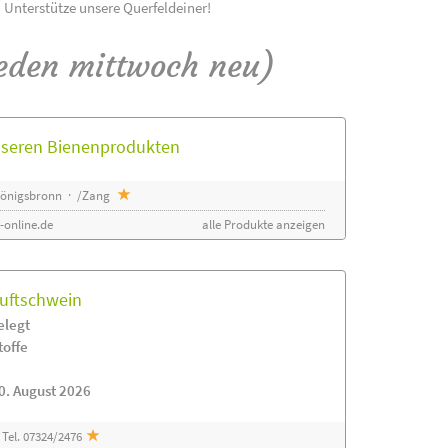
! Unterstütze unsere Querfeldeiner!
eden mittwoch neu)
unseren Bienenprodukten
 Königsbronn · /Zang
-online.de
alle Produkte anzeigen
luftschwein
elegt
toffe
0. August 2026
Tel. 07324/2476