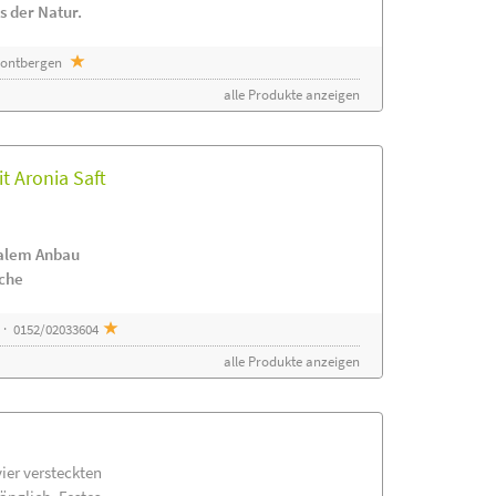
s der Natur.
 Sontbergen
alle Produkte anzeigen
t Aronia Saft
nalem Anbau
ache
 · 0152/02033604
alle Produkte anzeigen
vier versteckten