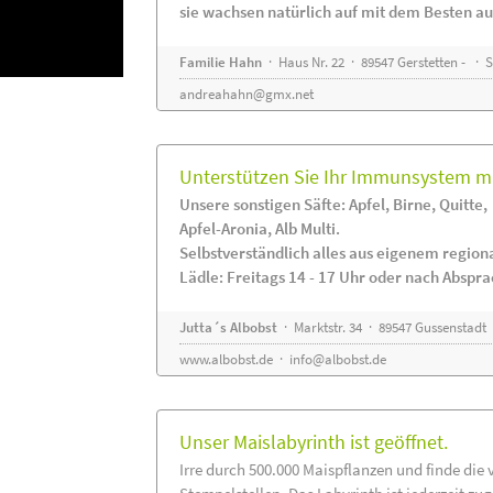
sie wachsen natürlich auf mit dem Besten au
Familie Hahn
· Haus Nr. 22 · 89547 Gerstetten - ·
andreahahn@gmx.net
Unterstützen Sie Ihr Immunsystem mi
Unsere sonstigen Säfte: Apfel, Birne, Quitte,
Apfel-Aronia, Alb Multi.
Selbstverständlich alles aus eigenem regio
Lädle: Freitags 14 - 17 Uhr oder nach Abspr
Jutta´s Albobst
· Marktstr. 34 · 89547 Gussenstadt
www.albobst.de
·
info@albobst.de
Unser Maislabyrinth ist geöffnet.
Irre durch 500.000 Maispflanzen und finde die 