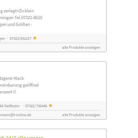
g zerlegt+Zicklein
mingen Tel.07322-8610
ngen und Größen -
gen · 07322/932217
alle Produkte anzeigen
etzgerei Mack
ereinbarung geöffnet
nzzeit !!
64 Nattheim · 07321/730446
nmann@t-online.de
alle Produkte anzeigen
h 24/7 alle unsere