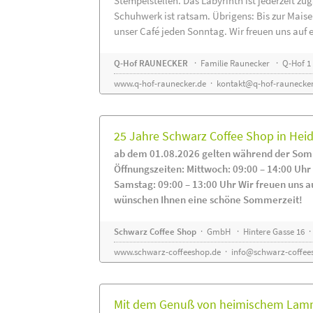
Stempelstellen. Das Labyrinth ist jederzeit zug
Schuhwerk ist ratsam. Übrigens: Bis zur Maise
unser Café jeden Sonntag. Wir freuen uns auf 
Q-Hof RAUNECKER
· Familie Raunecker · Q-Hof 1 
www.q-hof-raunecker.de
·
kontakt@q-hof-raunecker
25 Jahre Schwarz Coffee Shop in He
ab dem 01.08.2026 gelten während der Som
Öffnungszeiten: Mittwoch: 09:00 – 14:00 Uhr
Samstag: 09:00 – 13:00 Uhr Wir freuen uns a
wünschen Ihnen eine schöne Sommerzeit!
Schwarz Coffee Shop
· GmbH · Hintere Gasse 16 ·
www.schwarz-coffeeshop.de
·
info@schwarz-coffee
Mit dem Genuß von heimischem Lammf