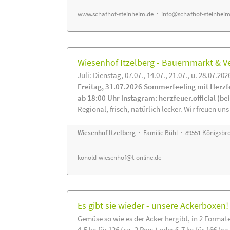
www.schafhof-steinheim.de
·
info@schafhof-steinheim
Wiesenhof Itzelberg - Bauernmarkt &
Juli: Dienstag, 07.07., 14.07., 21.07., u. 28.07.202
Freitag, 31.07.2026 Sommerfeeling mit Herzf
ab 18:00 Uhr instagram: herzfeuer.official (b
Regional, frisch, natürlich lecker. Wir freuen uns
Wiesenhof Itzelberg
· Familie Bühl · 89551 Königsbro
konold-wiesenhof@t-online.de
Es gibt sie wieder - unsere Ackerboxen!
Gemüse so wie es der Acker hergibt, in 2 Format
4-5 kg für 12€ (ca. 2 Pers.) oder 6-7 kg für 16€ (ca.