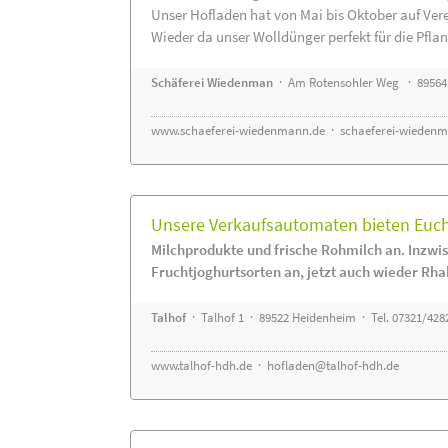
Unser Hofladen hat von Mai bis Oktober auf Ver
Wieder da unser Wolldünger perfekt für die Pflanz
Schäferei Wiedenman
· Am Rotensohler Weg · 89564
www.schaeferei-wiedenmann.de
·
schaeferei-wiedenm
Unsere Verkaufsautomaten bieten Euch 
Milchprodukte und frische Rohmilch an. Inzwis
Fruchtjoghurtsorten an, jetzt auch wieder Rha
Talhof
· Talhof 1 · 89522 Heidenheim · Tel. 07321/428
www.talhof-hdh.de
·
hofladen@talhof-hdh.de