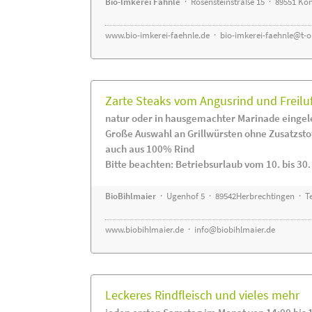
Bio-Imkerei Fähnle
· Rosensteinstraße 15 · 89551 K
www.bio-imkerei-faehnle.de
·
bio-imkerei-faehnle@t-o
Zarte Steaks vom Angusrind und Freilu
natur oder in hausgemachter Marinade eingel
Große Auswahl an Grillwürsten ohne Zusatzsto
auch aus 100% Rind
Bitte beachten: Betriebsurlaub vom 10. bis 30
BioBihlmaier
· Ugenhof 5 · 89542Herbrechtingen · Te
www.biobihlmaier.de
·
info@biobihlmaier.de
Leckeres Rindfleisch und vieles mehr