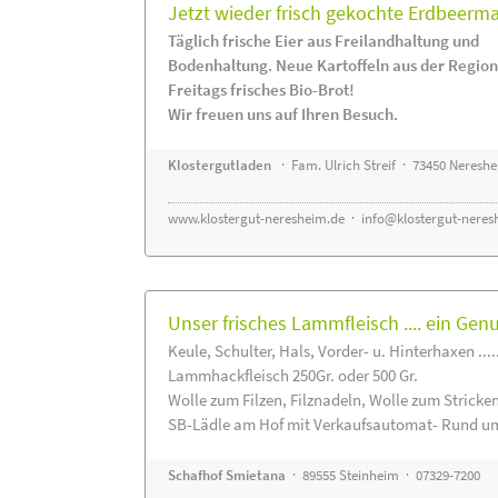
Jetzt wieder frisch gekochte Erdbeerm
Täglich frische Eier aus Freilandhaltung und
Bodenhaltung. Neue Kartoffeln aus der Region
Freitags frisches Bio-Brot!
Wir freuen uns auf Ihren Besuch.
Klostergutladen
· Fam. Ulrich Streif · 73450 Neresh
www.klostergut-neresheim.de
·
info@klostergut-neres
Unser frisches Lammfleisch .... ein Gen
Keule, Schulter, Hals, Vorder- u. Hinterhaxen ....
Lammhackfleisch 250Gr. oder 500 Gr.
Wolle zum Filzen, Filznadeln, Wolle zum Stricke
SB-Lädle am Hof mit Verkaufsautomat- Rund um
Schafhof Smietana
· 89555 Steinheim · 07329-7200