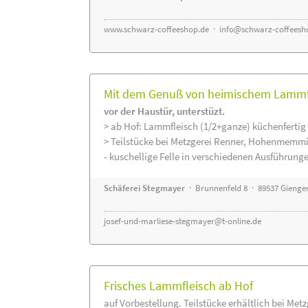
www.schwarz-coffeeshop.de
·
info@schwarz-coffeesh
Mit dem Genuß von heimischem Lammfle
vor der Haustür, unterstüzt.
> ab Hof: Lammfleisch (1/2+ganze) küchenfertig 
> Teilstücke bei Metzgerei Renner, Hohenmemmi
- kuschellige Felle in verschiedenen Ausführung
Schäferei Stegmayer
· Brunnenfeld 8 · 89537 Gienge
josef-und-marliese-stegmayer@t-online.de
Frisches Lammfleisch ab Hof
auf Vorbestellung. Teilstücke erhältlich bei Met