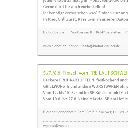
jeden ersten Samstag im Monat von 14:00 bis 
Gerne dürft ihr auch vorbestellen!
Ihr benötigt vorher schon was? Einfach kurz anru
Patties, Grillwurst, Käse uvm an unseren Auto
Biohof Dauner
· Sontbergen 8 · 89547 Gerstetten · 0
www.biohof-dauner.de
·
hallo@biohof-dauner.de
5./7./8.8. Fleisch vom FREILAUFSCHWEI
Leckere FRÜHKARTOFFELN, festkochend und v
GRILLWÜRSTE und andere WURSTWAREN ohne Z
Vom 12. bis 15. 8. sind im SB Kühlschrank f
Vom 10.8. bis 27.8. keine Märkte. SB am Hof ist
Bioland Sonnenhof
· Fam. Preiß · Knillweg 11 · 89555
w.preiss@web.de