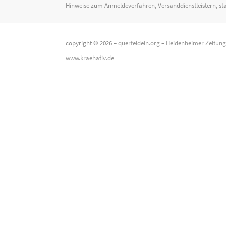
Hinweise zum Anmeldeverfahren, Versanddienstleistern, st
copyright © 2026 –
querfeldein.org
–
Heidenheimer Zeitun
www.kraehativ.de