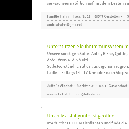
sie wachsen natürlich auf mit dem Besten au
Familie Hahn
· Haus Nr. 22 · 89547 Gerstetten - ·
andreahahn@gmx.net
Unterstützen Sie Ihr Immunsystem mi
Unsere sonstigen Säfte: Apfel, Birne, Quitte,
Apfel-Aronia, Alb Multi.
Selbstverständlich alles aus eigenem regio
Lädle: Freitags 14 - 17 Uhr oder nach Abspr
Jutta´s Albobst
· Marktstr. 34 · 89547 Gussenstadt
www.albobst.de
·
info@albobst.de
Unser Maislabyrinth ist geöffnet.
Irre durch 500.000 Maispflanzen und finde die 