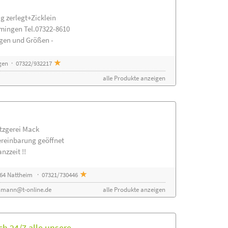
g zerlegt+Zicklein
mingen Tel.07322-8610
ngen und Größen -
gen · 07322/932217
alle Produkte anzeigen
etzgerei Mack
ereinbarung geöffnet
nzzeit !!
64 Nattheim · 07321/730446
nmann@t-online.de
alle Produkte anzeigen
h 24/7 alle unsere