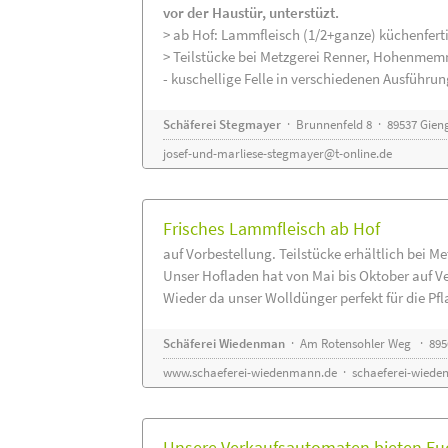
vor der Haustür, unterstüzt.
> ab Hof: Lammfleisch (1/2+ganze) küchenferti
> Teilstücke bei Metzgerei Renner, Hohenmem
- kuschellige Felle in verschiedenen Ausführu
Schäferei Stegmayer
· Brunnenfeld 8 · 89537 Gien
josef-und-marliese-stegmayer@t-online.de
Frisches Lammfleisch ab Hof
auf Vorbestellung. Teilstücke erhältlich bei M
Unser Hofladen hat von Mai bis Oktober auf V
Wieder da unser Wolldünger perfekt für die Pfla
Schäferei Wiedenman
· Am Rotensohler Weg · 895
www.schaeferei-wiedenmann.de
·
schaeferei-wiede
Unsere Verkaufsautomaten bieten Euc