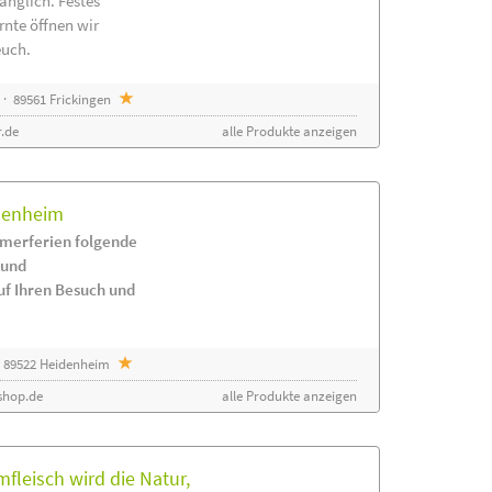
änglich. Festes
rnte öffnen wir
euch.
· 89561 Frickingen
.de
alle Produkte anzeigen
idenheim
merferien folgende
 und
uf Ihren Besuch und
 89522 Heidenheim
shop.de
alle Produkte anzeigen
leisch wird die Natur,