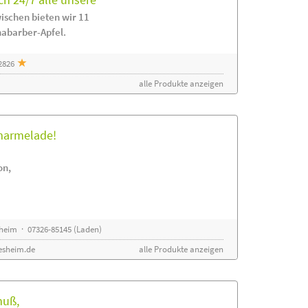
ischen bieten wir 11
habarber-Apfel.
2826
alle Produkte anzeigen
rmarmelade!
on,
sheim · 07326-85145 (Laden)
esheim.de
alle Produkte anzeigen
nuß,