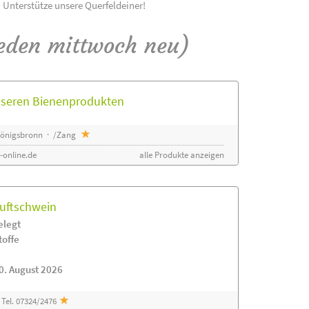
! Unterstütze unsere Querfeldeiner!
eden mittwoch neu)
unseren Bienenprodukten
 Königsbronn · /Zang
-online.de
alle Produkte anzeigen
luftschwein
elegt
toffe
0. August 2026
Tel. 07324/2476