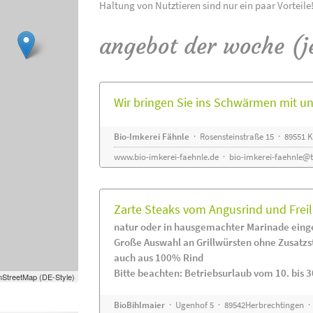
Haltung von Nutztieren sind nur ein paar Vorteile
angebot der woche (j
Wir bringen Sie ins Schwärmen mit 
Bio-Imkerei Fähnle
· Rosensteinstraße 15 · 89551
www.bio-imkerei-faehnle.de
·
bio-imkerei-faehnle@t
Zarte Steaks vom Angusrind und Frei
natur oder in hausgemachter Marinade eing
Große Auswahl an Grillwürsten ohne Zusatzs
auch aus 100% Rind
Bitte beachten: Betriebsurlaub vom 10. bis 3
StreetMap (DE-Style)
BioBihlmaier
· Ugenhof 5 · 89542Herbrechtingen · 