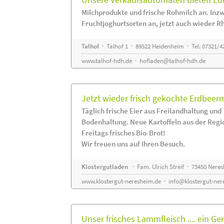
Milchprodukte und frische Rohmilch an. Inzw
Fruchtjoghurtsorten an, jetzt auch wieder R
Talhof
· Talhof 1 · 89522 Heidenheim · Tel. 07321/4
www.talhof-hdh.de
·
hofladen@talhof-hdh.de
Jetzt wieder frisch gekochte Erdbee
Täglich frische Eier aus Freilandhaltung und
Bodenhaltung. Neue Kartoffeln aus der Regi
Freitags frisches Bio-Brot!
Wir freuen uns auf Ihren Besuch.
Klostergutladen
· Fam. Ulrich Streif · 73450 Nere
www.klostergut-neresheim.de
·
info@klostergut-ner
Unser frisches Lammfleisch .... ein Ge