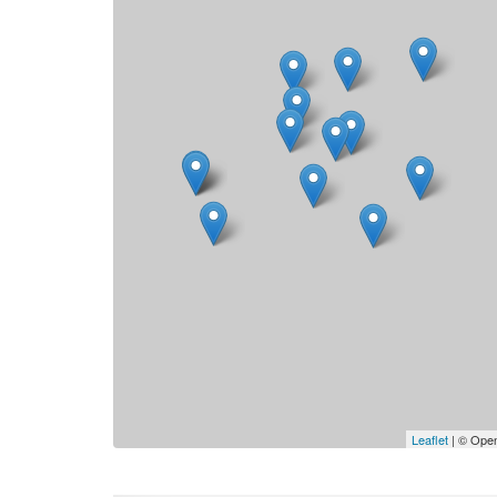
Leaflet
| © Open