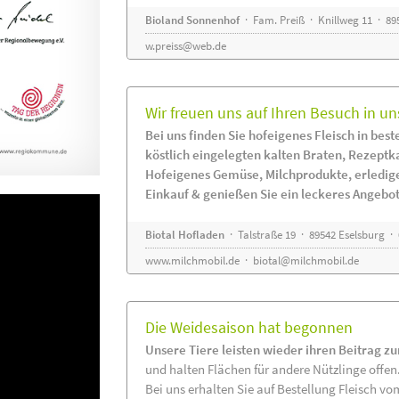
Bioland Sonnenhof
· Fam. Preiß · Knillweg 11 · 895
w.preiss@web.de
Wir freuen uns auf Ihren Besuch in un
Bei uns finden Sie hofeigenes Fleisch in beste
köstlich eingelegten kalten Braten, Rezeptk
Hofeigenes Gemüse, Milchprodukte, erledig
Einkauf & genießen Sie ein leckeres Angebot
Biotal Hofladen
· Talstraße 19 · 89542 Eselsburg ·
www.milchmobil.de
·
biotal@milchmobil.de
Die Weidesaison hat begonnen
Unsere Tiere leisten wieder ihren Beitrag z
und halten Flächen für andere Nützlinge offen
Bei uns erhalten Sie auf Bestellung Fleisch vo