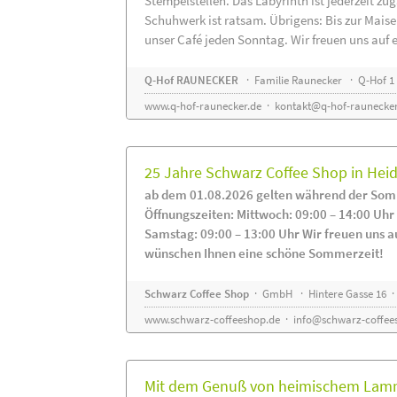
Stempelstellen. Das Labyrinth ist jederzeit zug
Schuhwerk ist ratsam. Übrigens: Bis zur Maise
unser Café jeden Sonntag. Wir freuen uns auf 
Q-Hof RAUNECKER
· Familie Raunecker · Q-Hof 1 
www.q-hof-raunecker.de
·
kontakt@q-hof-raunecker
25 Jahre Schwarz Coffee Shop in He
ab dem 01.08.2026 gelten während der Som
Öffnungszeiten: Mittwoch: 09:00 – 14:00 Uhr
Samstag: 09:00 – 13:00 Uhr Wir freuen uns a
wünschen Ihnen eine schöne Sommerzeit!
Schwarz Coffee Shop
· GmbH · Hintere Gasse 16 ·
www.schwarz-coffeeshop.de
·
info@schwarz-coffee
Mit dem Genuß von heimischem Lammf