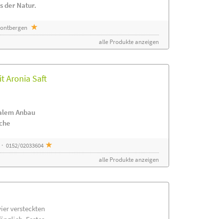
s der Natur.
 Sontbergen
alle Produkte anzeigen
t Aronia Saft
nalem Anbau
ache
 · 0152/02033604
alle Produkte anzeigen
vier versteckten