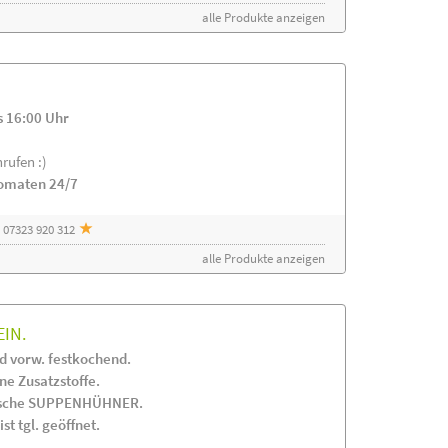
alle Produkte anzeigen
s 16:00 Uhr
rufen :)
tomaten 24/7
 07323 920 312
alle Produkte anzeigen
EIN.
 vorw. festkochend.
 Zusatzstoffe.
frische SUPPENHÜHNER.
st tgl. geöffnet.