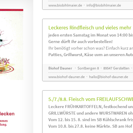
www.biobihlmaier.de
·
info@biobihlmaier.de
Leckeres Rindfleisch und vieles mehr
jeden ersten Samstag im Monat von 14:00 bi
Gerne dürft ihr auch vorbestellen!
Ihr benötigt vorher schon was? Einfach kurz an
Patties, Grillwurst, Käse uvm an unseren Au
Biohof Dauner
· Sontbergen 8 · 89547 Gerstetten ·
www.biohof-dauner.de
·
hallo@biohof-dauner.de
5./7./8.8. Fleisch vom FREILAUFSCHW
Leckere FRÜHKARTOFFELN, festkochend und
GRILLWÜRSTE und andere WURSTWAREN ohne
Vom 12. bis 15. 8. sind im SB Kühlschrank 
Vom 10.8. bis 27.8. keine Märkte. SB am Hof i