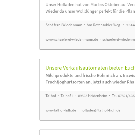
Unser Hofladen hat von Mai bis Oktober auf Ver
Wieder da unser Wolldünger perfekt für die Pflanz
Schäferei Wiedenman
· Am Rotensohler Weg · 89564
www.schaeferei-wiedenmann.de
·
schaeferei-wiedenm
Unsere Verkaufsautomaten bieten Euch 
Milchprodukte und frische Rohmilch an. Inzwis
Fruchtjoghurtsorten an, jetzt auch wieder Rha
Talhof
· Talhof 1 · 89522 Heidenheim · Tel. 07321/428
www.talhof-hdh.de
·
hofladen@talhof-hdh.de