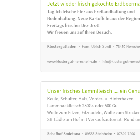
Jetzt wieder frisch gekochte Erdbeerm
Täglich frische Eier aus Freilandhaltung und
Bodenhaltung. Neue Kartoffeln aus der Region
Freitags frisches Bio-Brot!
Wir freuen uns auf Ihren Besuch.
Klostergutladen
· Fam. Ulrich Streif · 73450 Neresh
www.klostergut-neresheim.de
·
info@klostergut-neres
Unser frisches Lammfleisch .... ein Gen
Keule, Schulter, Hals, Vorder- u. Hinterhaxen ....
Lammhackfleisch 250Gr. oder 500 Gr.
Wolle zum Filzen, Filznadeln, Wolle zum Stricke
SB-Lädle am Hof mit Verkaufsautomat- Rund um
Schafhof Smietana
· 89555 Steinheim · 07329-7200