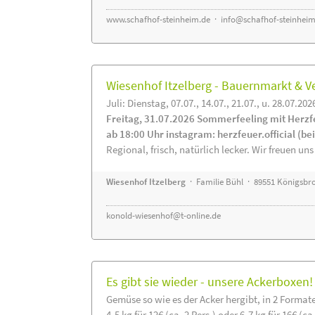
www.schafhof-steinheim.de
·
info@schafhof-steinheim
Wiesenhof Itzelberg - Bauernmarkt &
Juli: Dienstag, 07.07., 14.07., 21.07., u. 28.07.202
Freitag, 31.07.2026 Sommerfeeling mit Herzf
ab 18:00 Uhr instagram: herzfeuer.official (b
Regional, frisch, natürlich lecker. Wir freuen uns
Wiesenhof Itzelberg
· Familie Bühl · 89551 Königsbro
konold-wiesenhof@t-online.de
Es gibt sie wieder - unsere Ackerboxen!
Gemüse so wie es der Acker hergibt, in 2 Format
4-5 kg für 12€ (ca. 2 Pers.) oder 6-7 kg für 16€ (ca.