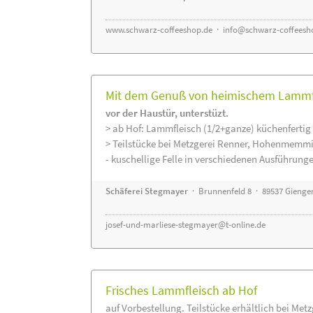
www.schwarz-coffeeshop.de
·
info@schwarz-coffeesh
Mit dem Genuß von heimischem Lammfle
vor der Haustür, unterstüzt.
> ab Hof: Lammfleisch (1/2+ganze) küchenfertig 
> Teilstücke bei Metzgerei Renner, Hohenmemmi
- kuschellige Felle in verschiedenen Ausführung
Schäferei Stegmayer
· Brunnenfeld 8 · 89537 Gienge
josef-und-marliese-stegmayer@t-online.de
Frisches Lammfleisch ab Hof
auf Vorbestellung. Teilstücke erhältlich bei Met