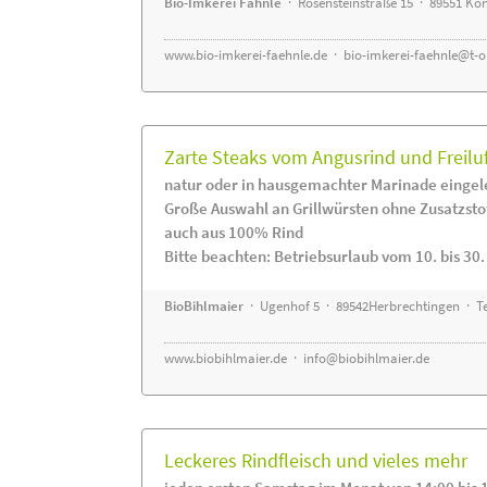
Bio-Imkerei Fähnle
· Rosensteinstraße 15 · 89551 K
www.bio-imkerei-faehnle.de
·
bio-imkerei-faehnle@t-o
Zarte Steaks vom Angusrind und Freilu
natur oder in hausgemachter Marinade eingel
Große Auswahl an Grillwürsten ohne Zusatzsto
auch aus 100% Rind
Bitte beachten: Betriebsurlaub vom 10. bis 30
BioBihlmaier
· Ugenhof 5 · 89542Herbrechtingen · Te
www.biobihlmaier.de
·
info@biobihlmaier.de
Leckeres Rindfleisch und vieles mehr