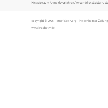
Hinweise zum Anmeldeverfahren, Versanddienstleistern, st
copyright © 2026 –
querfeldein.org
–
Heidenheimer Zeitun
www.kraehativ.de