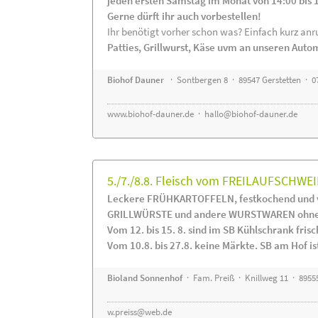
jeden ersten Samstag im Monat von 14:00 bis 
Gerne dürft ihr auch vorbestellen!
Ihr benötigt vorher schon was? Einfach kurz anru
Patties, Grillwurst, Käse uvm an unseren Auto
Biohof Dauner
· Sontbergen 8 · 89547 Gerstetten · 0
www.biohof-dauner.de
·
hallo@biohof-dauner.de
5./7./8.8. Fleisch vom FREILAUFSCHWEI
Leckere FRÜHKARTOFFELN, festkochend und v
GRILLWÜRSTE und andere WURSTWAREN ohne Z
Vom 12. bis 15. 8. sind im SB Kühlschrank f
Vom 10.8. bis 27.8. keine Märkte. SB am Hof ist
Bioland Sonnenhof
· Fam. Preiß · Knillweg 11 · 89555
w.preiss@web.de