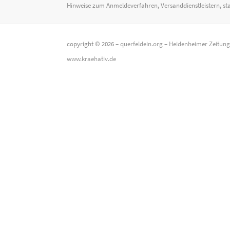
Hinweise zum Anmeldeverfahren, Versanddienstleistern, st
copyright © 2026 –
querfeldein.org
–
Heidenheimer Zeitun
www.kraehativ.de