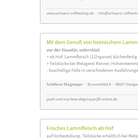
www.schwarz-coffeeshop.de
·
info@schwarz-coffeesh
Mit dem Genuß von heimischem Lammfle
vor der Haustür, unterstüzt.
> ab Hof: Lammfleisch (1/2+ganze) küchenfertig 
> Teilstücke bei Metzgerei Renner, Hohenmemmi
- kuschellige Felle in verschiedenen Ausführung
Schäferei Stegmayer
· Brunnenfeld 8 · 89537 Gienge
josef-und-marliese-stegmayer@t-online.de
Frisches Lammfleisch ab Hof
auf Vorbestellung. Teilstücke erhältlich bei Met