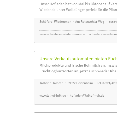
Unser Hofladen hat von Mai bis Oktober auf Ver
Wieder da unser Wolldünger perfekt für die Pflanz
Schäferei Wiedenman
· Am Rotensohler Weg · 89564
www.schaeferei-wiedenmann.de
·
schaeferei-wiedenm
Unsere Verkaufsautomaten bieten Euch 
Milchprodukte und frische Rohmilch an. Inzwis
Fruchtjoghurtsorten an, jetzt auch wieder Rha
Talhof
· Talhof 1 · 89522 Heidenheim · Tel. 07321/428
www.talhof-hdh.de
·
hofladen@talhof-hdh.de