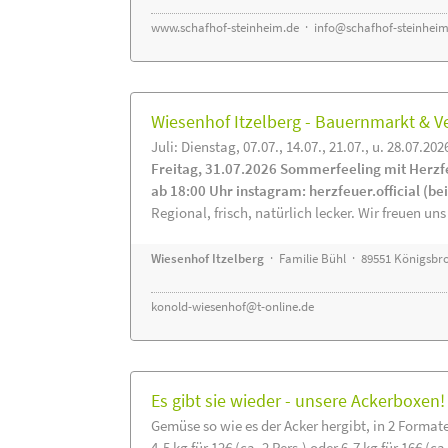
www.schafhof-steinheim.de
·
info@schafhof-steinheim
Wiesenhof Itzelberg - Bauernmarkt &
Juli: Dienstag, 07.07., 14.07., 21.07., u. 28.07.202
Freitag, 31.07.2026 Sommerfeeling mit Herzf
ab 18:00 Uhr instagram: herzfeuer.official (b
Regional, frisch, natürlich lecker. Wir freuen uns
Wiesenhof Itzelberg
· Familie Bühl · 89551 Königsbro
konold-wiesenhof@t-online.de
Es gibt sie wieder - unsere Ackerboxen!
Gemüse so wie es der Acker hergibt, in 2 Format
4-5 kg für 12€ (ca. 2 Pers.) oder 6-7 kg für 16€ (ca.