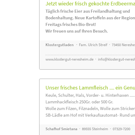
Jetzt wieder frisch gekochte Erdbeerm
Täglich frische Eier aus Freilandhaltung und
Bodenhaltung. Neue Kartoffeln aus der Region
Freitags frisches Bio-Brot!
Wir freuen uns auf Ihren Besuch.
Klostergutladen
· Fam. Ulrich Streif · 73450 Neresh
www.klostergut-neresheim.de
·
info@klostergut-neres
Unser frisches Lammfleisch .... ein Gen
Keule, Schulter, Hals, Vorder- u. Hinterhaxen ....
Lammhackfleisch 250Gr. oder 500 Gr.
Wolle zum Filzen, Filznadeln, Wolle zum Stricke
SB-Lädle am Hof mit Verkaufsautomat- Rund um
Schafhof Smietana
· 89555 Steinheim · 07329-7200