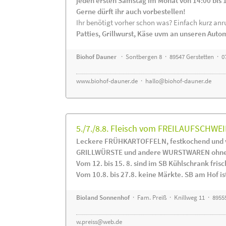
jeden ersten Samstag im Monat von 14:00 bis 
Gerne dürft ihr auch vorbestellen!
Ihr benötigt vorher schon was? Einfach kurz anru
Patties, Grillwurst, Käse uvm an unseren Auto
Biohof Dauner
· Sontbergen 8 · 89547 Gerstetten · 0
www.biohof-dauner.de
·
hallo@biohof-dauner.de
5./7./8.8. Fleisch vom FREILAUFSCHWEI
Leckere FRÜHKARTOFFELN, festkochend und v
GRILLWÜRSTE und andere WURSTWAREN ohne Z
Vom 12. bis 15. 8. sind im SB Kühlschrank f
Vom 10.8. bis 27.8. keine Märkte. SB am Hof ist
Bioland Sonnenhof
· Fam. Preiß · Knillweg 11 · 89555
w.preiss@web.de