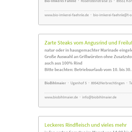
Bio-Imkerei Fähnle
· Rosensteinstraße 15 · 89551 K
www.bio-imkerei-faehnle.de
·
bio-imkerei-faehnle@t-o
Zarte Steaks vom Angusrind und Freilu
natur oder in hausgemachter Marinade eingel
Große Auswahl an Grillwürsten ohne Zusatzsto
auch aus 100% Rind
Bitte beachten: Betriebsurlaub vom 10. bis 30
BioBihlmaier
· Ugenhof 5 · 89542Herbrechtingen · Te
www.biobihlmaier.de
·
info@biobihlmaier.de
Leckeres Rindfleisch und vieles mehr