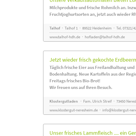
Milchprodukte und frische Rohmilch an. Inzw
Fruchtjoghurtsorten an, jetzt auch wieder R
Talhof
· Talhof 1 · 89522 Heidenheim · Tel. 07321/4
www.talhof-hdh.de
·
hofladen@talhof-hdh.de
Jetzt wieder frisch gekochte Erdbee
Täglich frische Eier aus Freilandhaltung und
Bodenhaltung. Neue Kartoffeln aus der Regi
Freitags frisches Bio-Brot!
Wir freuen uns auf Ihren Besuch.
Klostergutladen
· Fam. Ulrich Streif · 73450 Nere
www.klostergut-neresheim.de
·
info@klostergut-ner
Unser frisches Lammfleisch .... ein Ge