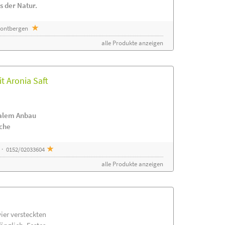
s der Natur.
 Sontbergen
alle Produkte anzeigen
t Aronia Saft
nalem Anbau
ache
 · 0152/02033604
alle Produkte anzeigen
vier versteckten