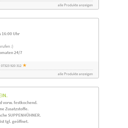
alle Produkte anzeigen
s 16:00 Uhr
rufen :)
tomaten 24/7
 07323 920 312
alle Produkte anzeigen
EIN.
 vorw. festkochend.
 Zusatzstoffe.
frische SUPPENHÜHNER.
st tgl. geöffnet.