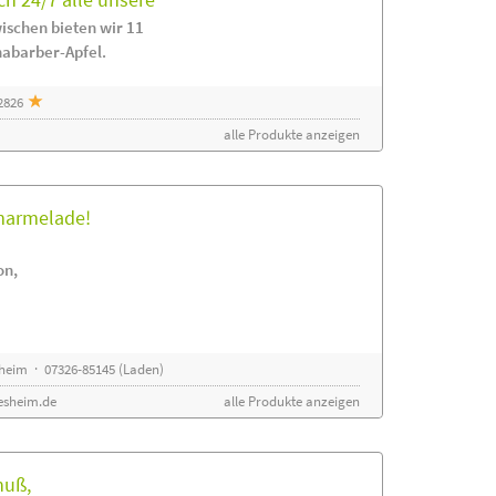
ischen bieten wir 11
habarber-Apfel.
2826
alle Produkte anzeigen
rmarmelade!
on,
sheim · 07326-85145 (Laden)
esheim.de
alle Produkte anzeigen
nuß,