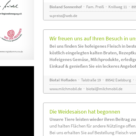
Bioland Sonnenhof
· Fam. Preiß · Knillweg 11 · 895
w.preiss@web.de
Wir freuen uns auf Ihren Besuch in un
Bei uns finden Sie hofeigenes Fleisch in beste
köstlich eingelegten kalten Braten, Rezeptk
Hofeigenes Gemüse, Milchprodukte, erledig
Einkauf & genießen Sie ein leckeres Angebot
Biotal Hofladen
· Talstraße 19 · 89542 Eselsburg ·
www.milchmobil.de
·
biotal@milchmobil.de
Die Weidesaison hat begonnen
Unsere Tiere leisten wieder ihren Beitrag z
und halten Flächen für andere Nützlinge offen
Bei uns erhalten Sie auf Bestellung Fleisch vo