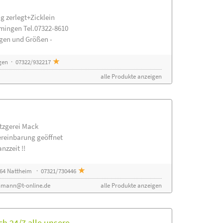
g zerlegt+Zicklein
mingen Tel.07322-8610
ngen und Größen -
gen · 07322/932217
alle Produkte anzeigen
etzgerei Mack
ereinbarung geöffnet
nzzeit !!
64 Nattheim · 07321/730446
nmann@t-online.de
alle Produkte anzeigen
h 24/7 alle unsere