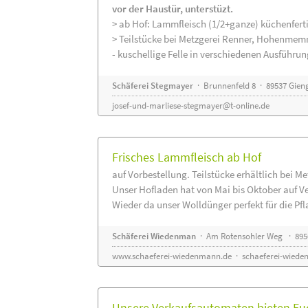
vor der Haustür, unterstüzt.
> ab Hof: Lammfleisch (1/2+ganze) küchenferti
> Teilstücke bei Metzgerei Renner, Hohenmem
- kuschellige Felle in verschiedenen Ausführu
Schäferei Stegmayer
· Brunnenfeld 8 · 89537 Gien
josef-und-marliese-stegmayer@t-online.de
Frisches Lammfleisch ab Hof
auf Vorbestellung. Teilstücke erhältlich bei M
Unser Hofladen hat von Mai bis Oktober auf V
Wieder da unser Wolldünger perfekt für die Pfla
Schäferei Wiedenman
· Am Rotensohler Weg · 895
www.schaeferei-wiedenmann.de
·
schaeferei-wiede
Unsere Verkaufsautomaten bieten Euc