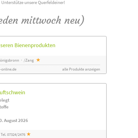
! Unterstütze unsere Querfeldeiner!
eden mittwoch neu)
unseren Bienenprodukten
 Königsbronn · /Zang
-online.de
alle Produkte anzeigen
luftschwein
elegt
toffe
0. August 2026
Tel. 07324/2476