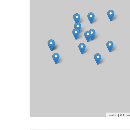
Leaflet
| © Open