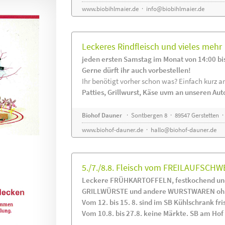
www.biobihlmaier.de
·
info@biobihlmaier.de
Leckeres Rindfleisch und vieles mehr
jeden ersten Samstag im Monat von 14:00 bi
Gerne dürft ihr auch vorbestellen!
Ihr benötigt vorher schon was? Einfach kurz an
Patties, Grillwurst, Käse uvm an unseren Au
Biohof Dauner
· Sontbergen 8 · 89547 Gerstetten ·
www.biohof-dauner.de
·
hallo@biohof-dauner.de
5./7./8.8. Fleisch vom FREILAUFSCHW
Leckere FRÜHKARTOFFELN, festkochend und
GRILLWÜRSTE und andere WURSTWAREN ohne
Vom 12. bis 15. 8. sind im SB Kühlschrank 
Vom 10.8. bis 27.8. keine Märkte. SB am Hof i