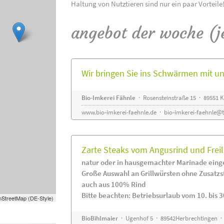
Haltung von Nutztieren sind nur ein paar Vorteile
angebot der woche (j
Wir bringen Sie ins Schwärmen mit 
Bio-Imkerei Fähnle
· Rosensteinstraße 15 · 89551
www.bio-imkerei-faehnle.de
·
bio-imkerei-faehnle@t
Zarte Steaks vom Angusrind und Frei
natur oder in hausgemachter Marinade eing
Große Auswahl an Grillwürsten ohne Zusatzs
auch aus 100% Rind
Bitte beachten: Betriebsurlaub vom 10. bis 3
StreetMap (DE-Style)
BioBihlmaier
· Ugenhof 5 · 89542Herbrechtingen · 