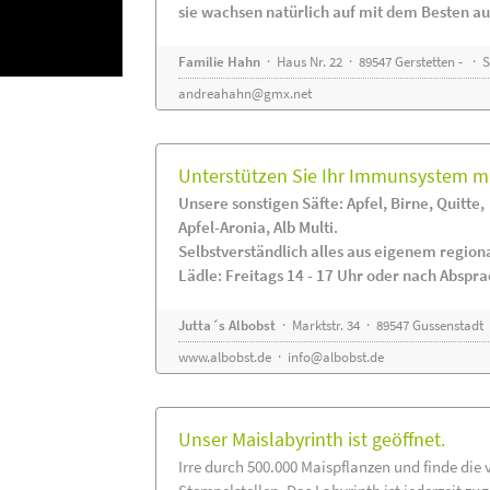
sie wachsen natürlich auf mit dem Besten au
Familie Hahn
· Haus Nr. 22 · 89547 Gerstetten - ·
andreahahn@gmx.net
Unterstützen Sie Ihr Immunsystem mi
Unsere sonstigen Säfte: Apfel, Birne, Quitte,
Apfel-Aronia, Alb Multi.
Selbstverständlich alles aus eigenem regio
Lädle: Freitags 14 - 17 Uhr oder nach Abspr
Jutta´s Albobst
· Marktstr. 34 · 89547 Gussenstadt
www.albobst.de
·
info@albobst.de
Unser Maislabyrinth ist geöffnet.
Irre durch 500.000 Maispflanzen und finde die 