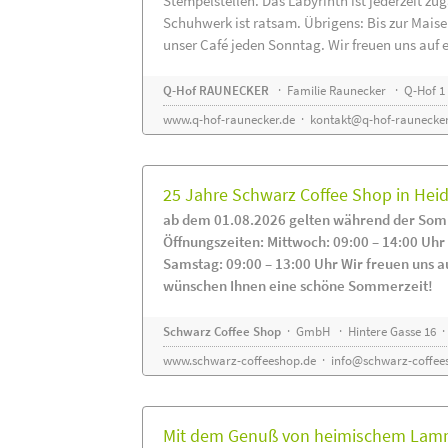
Stempelstellen. Das Labyrinth ist jederzeit zug
Schuhwerk ist ratsam. Übrigens: Bis zur Maise
unser Café jeden Sonntag. Wir freuen uns auf 
Q-Hof RAUNECKER
· Familie Raunecker · Q-Hof 1 
www.q-hof-raunecker.de
·
kontakt@q-hof-raunecker
25 Jahre Schwarz Coffee Shop in He
ab dem 01.08.2026 gelten während der Som
Öffnungszeiten: Mittwoch: 09:00 – 14:00 Uhr
Samstag: 09:00 – 13:00 Uhr Wir freuen uns a
wünschen Ihnen eine schöne Sommerzeit!
Schwarz Coffee Shop
· GmbH · Hintere Gasse 16 ·
www.schwarz-coffeeshop.de
·
info@schwarz-coffee
Mit dem Genuß von heimischem Lammf