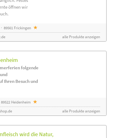
änglich. Festes
rnte öffnen wir
euch.
· 89561 Frickingen
.de
alle Produkte anzeigen
idenheim
merferien folgende
 und
uf Ihren Besuch und
 89522 Heidenheim
shop.de
alle Produkte anzeigen
leisch wird die Natur,