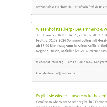
www.schafhof-steinheim.de
·
info@schafhof-steinheim
Wiesenhof Itzelberg - Bauernmarkt &
Juli: Dienstag, 07.07., 14.07., 21.07., u. 28.07.202
Freitag, 31.07.2026 Sommerfeeling mit Herzf
ab 18:00 Uhr instagram: herzfeuer.official (b
Regional, frisch, natürlich lecker. Wir freuen uns
Wiesenhof Itzelberg
· Familie Bühl · 89551 Königsbro
konold-wiesenhof@t-online.de
Es gibt sie wieder - unsere Ackerboxen!
Gemüse so wie es der Acker hergibt, in 2 Format
4-5 kg für 12€ (ca. 2 Pers.) oder 6-7 kg für 16€ (ca.