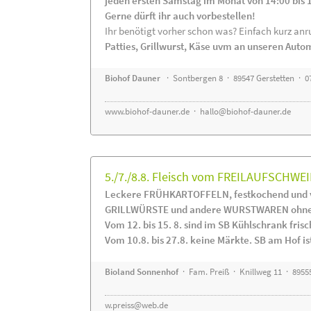
jeden ersten Samstag im Monat von 14:00 bis 
Gerne dürft ihr auch vorbestellen!
Ihr benötigt vorher schon was? Einfach kurz anru
Patties, Grillwurst, Käse uvm an unseren Auto
Biohof Dauner
· Sontbergen 8 · 89547 Gerstetten · 0
www.biohof-dauner.de
·
hallo@biohof-dauner.de
5./7./8.8. Fleisch vom FREILAUFSCHWEI
Leckere FRÜHKARTOFFELN, festkochend und v
GRILLWÜRSTE und andere WURSTWAREN ohne Z
Vom 12. bis 15. 8. sind im SB Kühlschrank f
Vom 10.8. bis 27.8. keine Märkte. SB am Hof ist
Bioland Sonnenhof
· Fam. Preiß · Knillweg 11 · 89555
w.preiss@web.de