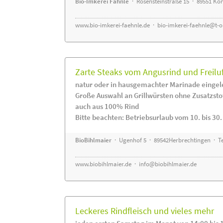
Bio-Imkerei Fähnle
· Rosensteinstraße 15 · 89551 K
www.bio-imkerei-faehnle.de
·
bio-imkerei-faehnle@t-o
Zarte Steaks vom Angusrind und Freilu
natur oder in hausgemachter Marinade eingel
Große Auswahl an Grillwürsten ohne Zusatzsto
auch aus 100% Rind
Bitte beachten: Betriebsurlaub vom 10. bis 30
BioBihlmaier
· Ugenhof 5 · 89542Herbrechtingen · Te
www.biobihlmaier.de
·
info@biobihlmaier.de
Leckeres Rindfleisch und vieles mehr