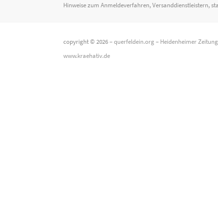
Hinweise zum Anmeldeverfahren, Versanddienstleistern, st
copyright © 2026 –
querfeldein.org
–
Heidenheimer Zeitun
www.kraehativ.de