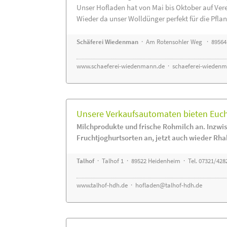
Unser Hofladen hat von Mai bis Oktober auf Ver
Wieder da unser Wolldünger perfekt für die Pflanz
Schäferei Wiedenman
· Am Rotensohler Weg · 89564
www.schaeferei-wiedenmann.de
·
schaeferei-wiedenm
Unsere Verkaufsautomaten bieten Euch 
Milchprodukte und frische Rohmilch an. Inzwis
Fruchtjoghurtsorten an, jetzt auch wieder Rha
Talhof
· Talhof 1 · 89522 Heidenheim · Tel. 07321/428
www.talhof-hdh.de
·
hofladen@talhof-hdh.de