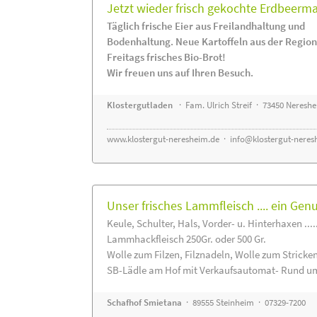
Jetzt wieder frisch gekochte Erdbeerm
Täglich frische Eier aus Freilandhaltung und
Bodenhaltung. Neue Kartoffeln aus der Region
Freitags frisches Bio-Brot!
Wir freuen uns auf Ihren Besuch.
Klostergutladen
· Fam. Ulrich Streif · 73450 Neresh
www.klostergut-neresheim.de
·
info@klostergut-neres
Unser frisches Lammfleisch .... ein Gen
Keule, Schulter, Hals, Vorder- u. Hinterhaxen ....
Lammhackfleisch 250Gr. oder 500 Gr.
Wolle zum Filzen, Filznadeln, Wolle zum Stricke
SB-Lädle am Hof mit Verkaufsautomat- Rund um
Schafhof Smietana
· 89555 Steinheim · 07329-7200