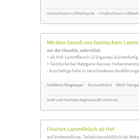
www.schwarz-coffeeshop.de
·
info@schwarz-coffeesh
Mit dem Genuß von heimischem Lammfle
vor der Haustür, unterstüzt.
> ab Hof: Lammfleisch (1/2+ganze) küchenfertig 
> Teilstücke bei Metzgerei Renner, Hohenmemmi
- kuschellige Felle in verschiedenen Ausführung
Schäferei Stegmayer
· Brunnenfeld 8 · 89537 Gienge
josef-und-marliese-stegmayer@t-online.de
Frisches Lammfleisch ab Hof
auf Vorbestellung. Teilstücke erhältlich bei Met