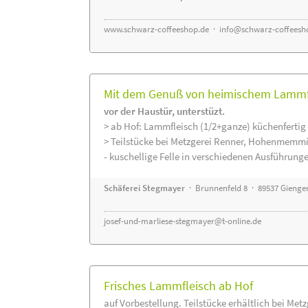
www.schwarz-coffeeshop.de
·
info@schwarz-coffeesh
Mit dem Genuß von heimischem Lammfle
vor der Haustür, unterstüzt.
> ab Hof: Lammfleisch (1/2+ganze) küchenfertig 
> Teilstücke bei Metzgerei Renner, Hohenmemmi
- kuschellige Felle in verschiedenen Ausführung
Schäferei Stegmayer
· Brunnenfeld 8 · 89537 Gienge
josef-und-marliese-stegmayer@t-online.de
Frisches Lammfleisch ab Hof
auf Vorbestellung. Teilstücke erhältlich bei Met