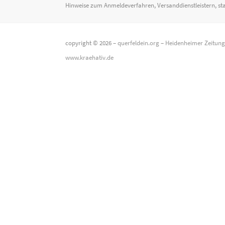
Hinweise zum Anmeldeverfahren, Versanddienstleistern, st
copyright © 2026 –
querfeldein.org
–
Heidenheimer Zeitun
www.kraehativ.de