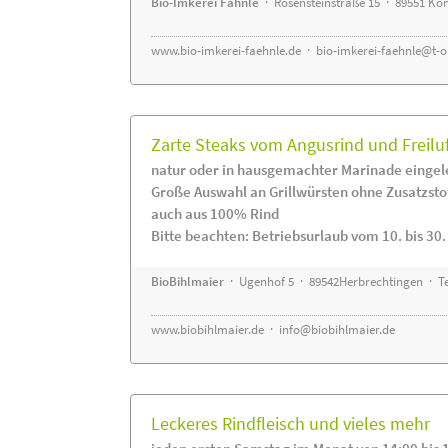
Bio-Imkerei Fähnle
· Rosensteinstraße 15 · 89551 K
www.bio-imkerei-faehnle.de
·
bio-imkerei-faehnle@t-o
Zarte Steaks vom Angusrind und Freilu
natur oder in hausgemachter Marinade eingel
Große Auswahl an Grillwürsten ohne Zusatzsto
auch aus 100% Rind
Bitte beachten: Betriebsurlaub vom 10. bis 30
BioBihlmaier
· Ugenhof 5 · 89542Herbrechtingen · Te
www.biobihlmaier.de
·
info@biobihlmaier.de
Leckeres Rindfleisch und vieles mehr