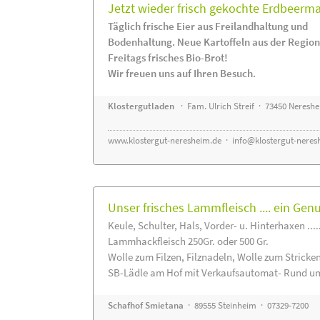
Jetzt wieder frisch gekochte Erdbeerm
Täglich frische Eier aus Freilandhaltung und
Bodenhaltung. Neue Kartoffeln aus der Region
Freitags frisches Bio-Brot!
Wir freuen uns auf Ihren Besuch.
Klostergutladen
· Fam. Ulrich Streif · 73450 Neresh
www.klostergut-neresheim.de
·
info@klostergut-neres
Unser frisches Lammfleisch .... ein Gen
Keule, Schulter, Hals, Vorder- u. Hinterhaxen ....
Lammhackfleisch 250Gr. oder 500 Gr.
Wolle zum Filzen, Filznadeln, Wolle zum Stricke
SB-Lädle am Hof mit Verkaufsautomat- Rund um
Schafhof Smietana
· 89555 Steinheim · 07329-7200