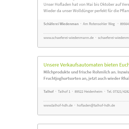
Unser Hofladen hat von Mai bis Oktober auf Ver
Wieder da unser Wolldünger perfekt für die Pflanz
Schäferei Wiedenman
· Am Rotensohler Weg · 89564
www.schaeferei-wiedenmann.de
·
schaeferei-wiedenm
Unsere Verkaufsautomaten bieten Euch 
Milchprodukte und frische Rohmilch an. Inzwis
Fruchtjoghurtsorten an, jetzt auch wieder Rha
Talhof
· Talhof 1 · 89522 Heidenheim · Tel. 07321/428
www.talhof-hdh.de
·
hofladen@talhof-hdh.de