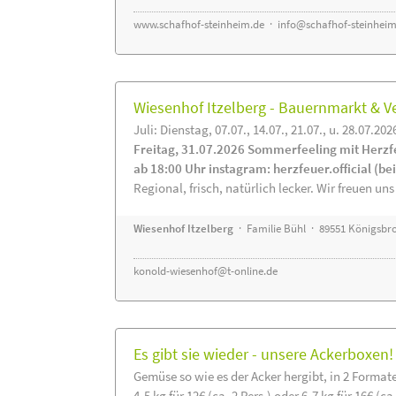
www.schafhof-steinheim.de
·
info@schafhof-steinheim
Wiesenhof Itzelberg - Bauernmarkt &
Juli: Dienstag, 07.07., 14.07., 21.07., u. 28.07.202
Freitag, 31.07.2026 Sommerfeeling mit Herzf
ab 18:00 Uhr instagram: herzfeuer.official (b
Regional, frisch, natürlich lecker. Wir freuen uns
Wiesenhof Itzelberg
· Familie Bühl · 89551 Königsbro
konold-wiesenhof@t-online.de
Es gibt sie wieder - unsere Ackerboxen!
Gemüse so wie es der Acker hergibt, in 2 Format
4-5 kg für 12€ (ca. 2 Pers.) oder 6-7 kg für 16€ (ca.