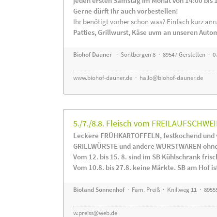
jeden ersten Samstag im Monat von 14:00 bis 
Gerne dürft ihr auch vorbestellen!
Ihr benötigt vorher schon was? Einfach kurz anru
Patties, Grillwurst, Käse uvm an unseren Auto
Biohof Dauner
· Sontbergen 8 · 89547 Gerstetten · 0
www.biohof-dauner.de
·
hallo@biohof-dauner.de
5./7./8.8. Fleisch vom FREILAUFSCHWEI
Leckere FRÜHKARTOFFELN, festkochend und v
GRILLWÜRSTE und andere WURSTWAREN ohne Z
Vom 12. bis 15. 8. sind im SB Kühlschrank f
Vom 10.8. bis 27.8. keine Märkte. SB am Hof ist
Bioland Sonnenhof
· Fam. Preiß · Knillweg 11 · 89555
w.preiss@web.de