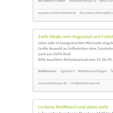
Bio-Imkerei Fähnle
· Rosensteinstraße 15 · 89551 K
www.bio-imkerei-faehnle.de
·
bio-imkerei-faehnle@t-o
Zarte Steaks vom Angusrind und Freilu
natur oder in hausgemachter Marinade eingel
Große Auswahl an Grillwürsten ohne Zusatzsto
auch aus 100% Rind
Bitte beachten: Betriebsurlaub vom 10. bis 30
BioBihlmaier
· Ugenhof 5 · 89542Herbrechtingen · Te
www.biobihlmaier.de
·
info@biobihlmaier.de
Leckeres Rindfleisch und vieles mehr