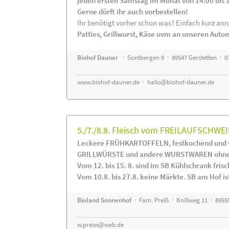
jeden ersten Samstag im Monat von 14:00 bis 
Gerne dürft ihr auch vorbestellen!
Ihr benötigt vorher schon was? Einfach kurz anru
Patties, Grillwurst, Käse uvm an unseren Auto
Biohof Dauner
· Sontbergen 8 · 89547 Gerstetten · 0
www.biohof-dauner.de
·
hallo@biohof-dauner.de
5./7./8.8. Fleisch vom FREILAUFSCHWEI
Leckere FRÜHKARTOFFELN, festkochend und v
GRILLWÜRSTE und andere WURSTWAREN ohne Z
Vom 12. bis 15. 8. sind im SB Kühlschrank f
Vom 10.8. bis 27.8. keine Märkte. SB am Hof ist
Bioland Sonnenhof
· Fam. Preiß · Knillweg 11 · 89555
w.preiss@web.de