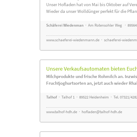
Unser Hofladen hat von Mai bis Oktober auf Ver
Wieder da unser Wolldünger perfekt für die Pflanz
Schäferei Wiedenman
· Am Rotensohler Weg · 89564
www.schaeferei-wiedenmann.de
·
schaeferei-wiedenm
Unsere Verkaufsautomaten bieten Euch 
Milchprodukte und frische Rohmilch an. Inzwis
Fruchtjoghurtsorten an, jetzt auch wieder Rha
Talhof
· Talhof 1 · 89522 Heidenheim · Tel. 07321/428
www.talhof-hdh.de
·
hofladen@talhof-hdh.de