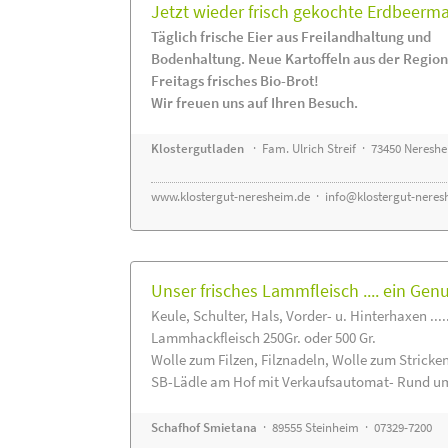
Jetzt wieder frisch gekochte Erdbeerm
Täglich frische Eier aus Freilandhaltung und
Bodenhaltung. Neue Kartoffeln aus der Region
Freitags frisches Bio-Brot!
Wir freuen uns auf Ihren Besuch.
Klostergutladen
· Fam. Ulrich Streif · 73450 Neresh
www.klostergut-neresheim.de
·
info@klostergut-neres
Unser frisches Lammfleisch .... ein Gen
Keule, Schulter, Hals, Vorder- u. Hinterhaxen ....
Lammhackfleisch 250Gr. oder 500 Gr.
Wolle zum Filzen, Filznadeln, Wolle zum Stricke
SB-Lädle am Hof mit Verkaufsautomat- Rund um
Schafhof Smietana
· 89555 Steinheim · 07329-7200