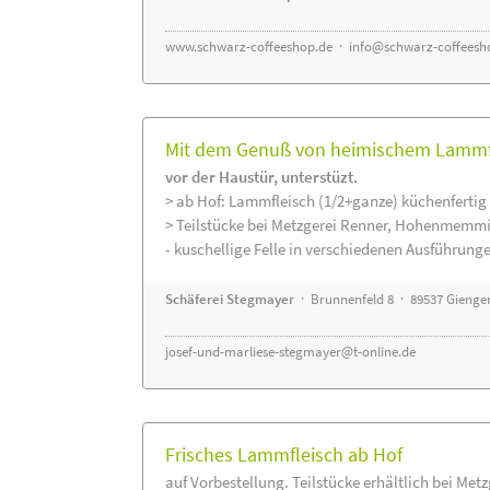
www.schwarz-coffeeshop.de
·
info@schwarz-coffeesh
Mit dem Genuß von heimischem Lammfle
vor der Haustür, unterstüzt.
> ab Hof: Lammfleisch (1/2+ganze) küchenfertig 
> Teilstücke bei Metzgerei Renner, Hohenmemmi
- kuschellige Felle in verschiedenen Ausführung
Schäferei Stegmayer
· Brunnenfeld 8 · 89537 Gienge
josef-und-marliese-stegmayer@t-online.de
Frisches Lammfleisch ab Hof
auf Vorbestellung. Teilstücke erhältlich bei Met