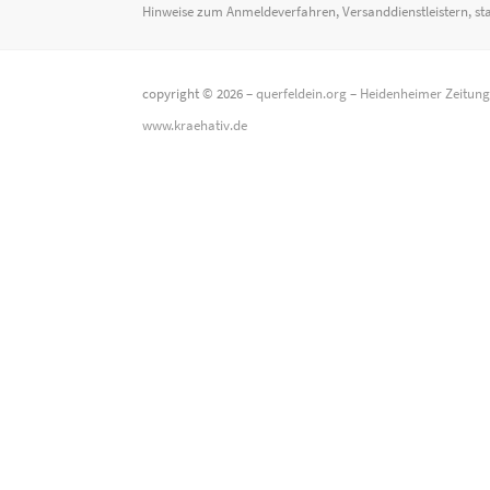
Hinweise zum Anmeldeverfahren, Versanddienstleistern, st
copyright © 2026 –
querfeldein.org
–
Heidenheimer Zeitun
www.kraehativ.de