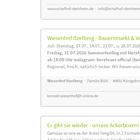
www.schafhof-steinheim.de
·
info@schafhof-steinheim
Wiesenhof Itzelberg - Bauernmarkt &
Juli: Dienstag, 07.07., 14.07., 21.07., u. 28.07.202
Freitag, 31.07.2026 Sommerfeeling mit Herzf
ab 18:00 Uhr instagram: herzfeuer.official (b
Regional, frisch, natürlich lecker. Wir freuen uns
Wiesenhof Itzelberg
· Familie Bühl · 89551 Königsbro
konold-wiesenhof@t-online.de
Es gibt sie wieder - unsere Ackerboxen!
Gemüse so wie es der Acker hergibt, in 2 Format
4-5 kg für 12€ (ca. 2 Pers.) oder 6-7 kg für 16€ (ca.