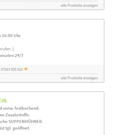
alle Produkte anzeigen
s 16:00 Uhr
rufen :)
tomaten 24/7
 07323 920 312
alle Produkte anzeigen
EIN.
 vorw. festkochend.
 Zusatzstoffe.
frische SUPPENHÜHNER.
st tgl. geöffnet.