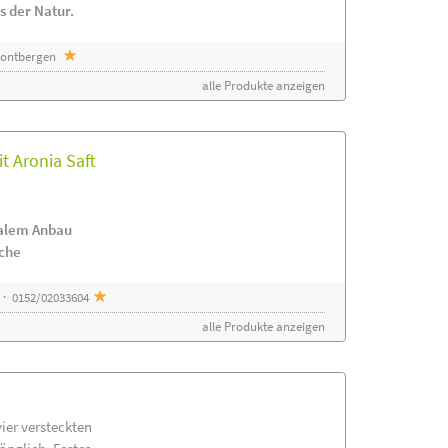
s der Natur.
 Sontbergen
alle Produkte anzeigen
t Aronia Saft
nalem Anbau
ache
 · 0152/02033604
alle Produkte anzeigen
vier versteckten