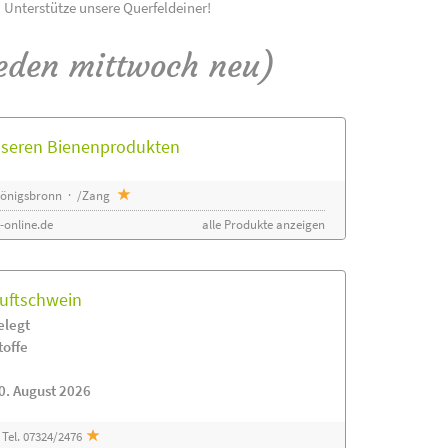
! Unterstütze unsere Querfeldeiner!
eden mittwoch neu)
unseren Bienenprodukten
 Königsbronn · /Zang
-online.de
alle Produkte anzeigen
luftschwein
elegt
toffe
0. August 2026
Tel. 07324/2476