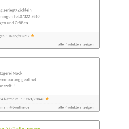
g zerlegt+Zicklein
mingen Tel.07322-8610
ngen und Größen -
gen · 07322/932217
alle Produkte anzeigen
etzgerei Mack
ereinbarung geöffnet
nzzeit !!
64 Nattheim · 07321/730446
nmann@t-online.de
alle Produkte anzeigen
h 24/7 alle unsere