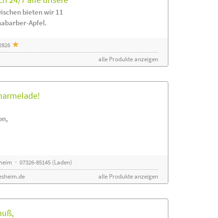
ischen bieten wir 11
habarber-Apfel.
2826
alle Produkte anzeigen
rmarmelade!
on,
sheim · 07326-85145 (Laden)
esheim.de
alle Produkte anzeigen
nuß,