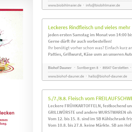
www.biobihlmaier.de
·
info@biobihlmaier.de
Leckeres Rindfleisch und vieles mehr
jeden ersten Samstag im Monat von 14:00 bi
Gerne dürft ihr auch vorbestellen!
Ihr benötigt vorher schon was? Einfach kurz an
Patties, Grillwurst, Käse uvm an unseren Au
Biohof Dauner
· Sontbergen 8 · 89547 Gerstetten ·
www.biohof-dauner.de
·
hallo@biohof-dauner.de
5./7./8.8. Fleisch vom FREILAUFSCHW
Leckere FRÜHKARTOFFELN, festkochend und
GRILLWÜRSTE und andere WURSTWAREN ohne
Vom 12. bis 15. 8. sind im SB Kühlschrank 
Vom 10.8. bis 27.8. keine Märkte. SB am Hof i