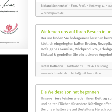
Bioland Sonnenhof
· Fam. Preiß · Knillweg 11 · 895
w.preiss@web.de
Wir freuen uns auf Ihren Besuch in un
Bei uns finden Sie hofeigenes Fleisch in beste
köstlich eingelegten kalten Braten, Rezeptk
Hofeigenes Gemüse, Milchprodukte, erledig
Einkauf & genießen Sie ein leckeres Angebot
Biotal Hofladen
· Talstraße 19 · 89542 Eselsburg ·
www.milchmobil.de
·
biotal@milchmobil.de
Die Weidesaison hat begonnen
Unsere Tiere leisten wieder ihren Beitrag z
und halten Flächen für andere Nützlinge offen
Bei uns erhalten Sie auf Bestellung Fleisch vo