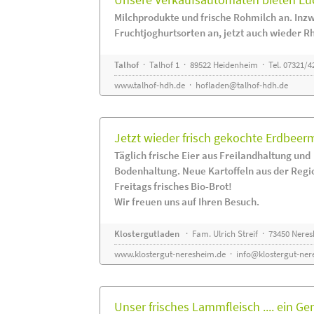
Milchprodukte und frische Rohmilch an. Inzw
Fruchtjoghurtsorten an, jetzt auch wieder R
Talhof
· Talhof 1 · 89522 Heidenheim · Tel. 07321/4
www.talhof-hdh.de
·
hofladen@talhof-hdh.de
Jetzt wieder frisch gekochte Erdbee
Täglich frische Eier aus Freilandhaltung und
Bodenhaltung. Neue Kartoffeln aus der Regi
Freitags frisches Bio-Brot!
Wir freuen uns auf Ihren Besuch.
Klostergutladen
· Fam. Ulrich Streif · 73450 Nere
www.klostergut-neresheim.de
·
info@klostergut-ner
Unser frisches Lammfleisch .... ein Ge