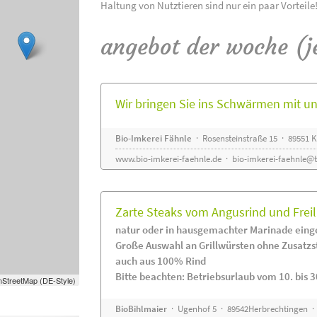
Haltung von Nutztieren sind nur ein paar Vorteile
angebot der woche (j
Wir bringen Sie ins Schwärmen mit 
Bio-Imkerei Fähnle
· Rosensteinstraße 15 · 89551
www.bio-imkerei-faehnle.de
·
bio-imkerei-faehnle@t
Zarte Steaks vom Angusrind und Frei
natur oder in hausgemachter Marinade eing
Große Auswahl an Grillwürsten ohne Zusatzs
auch aus 100% Rind
Bitte beachten: Betriebsurlaub vom 10. bis 3
StreetMap (DE-Style)
BioBihlmaier
· Ugenhof 5 · 89542Herbrechtingen · 