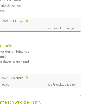
änglich. Festes
rnte öffnen wir
euch.
· 89561 Frickingen
.de
alle Produkte anzeigen
idenheim
merferien folgende
 und
uf Ihren Besuch und
 89522 Heidenheim
shop.de
alle Produkte anzeigen
leisch wird die Natur,