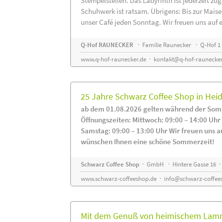
Stempelstellen. Das Labyrinth ist jederzeit zug
Schuhwerk ist ratsam. Übrigens: Bis zur Maise
unser Café jeden Sonntag. Wir freuen uns auf 
Q-Hof RAUNECKER
· Familie Raunecker · Q-Hof 1 
www.q-hof-raunecker.de
·
kontakt@q-hof-raunecker
25 Jahre Schwarz Coffee Shop in He
ab dem 01.08.2026 gelten während der Som
Öffnungszeiten: Mittwoch: 09:00 – 14:00 Uhr
Samstag: 09:00 – 13:00 Uhr Wir freuen uns a
wünschen Ihnen eine schöne Sommerzeit!
Schwarz Coffee Shop
· GmbH · Hintere Gasse 16 ·
www.schwarz-coffeeshop.de
·
info@schwarz-coffee
Mit dem Genuß von heimischem Lammf