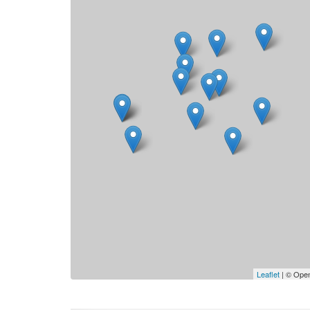
Leaflet
| © Open