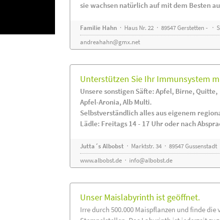
sie wachsen natürlich auf mit dem Besten au
Familie Hahn
· Haus Nr. 22 · 89547 Gerstetten - ·
andreahahn@gmx.net
Unterstützen Sie Ihr Immunsystem mi
Unsere sonstigen Säfte: Apfel, Birne, Quitte,
Apfel-Aronia, Alb Multi.
Selbstverständlich alles aus eigenem regio
Lädle: Freitags 14 - 17 Uhr oder nach Abspr
Jutta´s Albobst
· Marktstr. 34 · 89547 Gussenstadt
www.albobst.de
·
info@albobst.de
Unser Maislabyrinth ist geöffnet.
Irre durch 500.000 Maispflanzen und finde die 