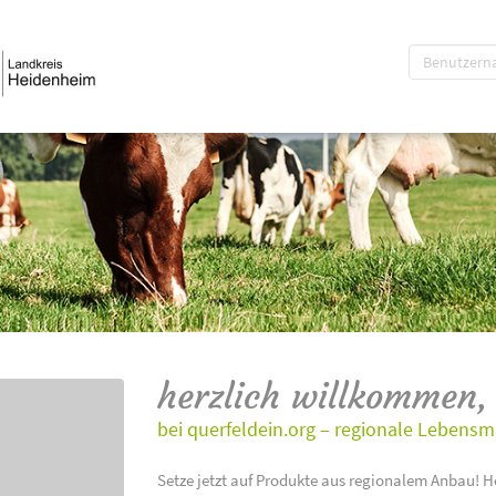
herzlich willkommen,
bei querfeldein.org – regionale Lebensm
Setze jetzt auf Produkte aus regionalem Anbau! H