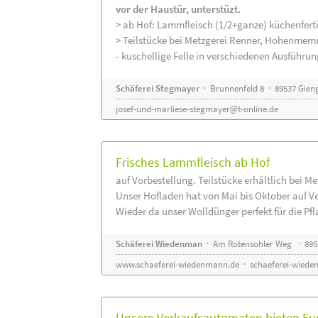
vor der Haustür, unterstüzt.
> ab Hof: Lammfleisch (1/2+ganze) küchenferti
> Teilstücke bei Metzgerei Renner, Hohenmem
- kuschellige Felle in verschiedenen Ausführu
Schäferei Stegmayer
· Brunnenfeld 8 · 89537 Gien
josef-und-marliese-stegmayer@t-online.de
Frisches Lammfleisch ab Hof
auf Vorbestellung. Teilstücke erhältlich bei M
Unser Hofladen hat von Mai bis Oktober auf V
Wieder da unser Wolldünger perfekt für die Pfla
Schäferei Wiedenman
· Am Rotensohler Weg · 895
www.schaeferei-wiedenmann.de
·
schaeferei-wiede
Unsere Verkaufsautomaten bieten Euc