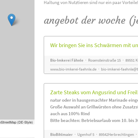
Haltung von Nutztieren sind nur ein paar Vorteile
angebot der woche (j
Wir bringen Sie ins Schwärmen mit 
Bio-Imkerei Fähnle
· Rosensteinstraße 15 · 89551
www.bio-imkerei-faehnle.de
·
bio-imkerei-faehnle@t
Zarte Steaks vom Angusrind und Frei
natur oder in hausgemachter Marinade eing
Große Auswahl an Grillwürsten ohne Zusatzs
auch aus 100% Rind
Bitte beachten: Betriebsurlaub vom 10. bis 3
StreetMap (DE-Style)
BioBihlmaier
· Ugenhof 5 · 89542Herbrechtingen · 