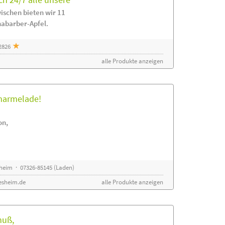
ischen bieten wir 11
habarber-Apfel.
2826
alle Produkte anzeigen
rmarmelade!
on,
sheim · 07326-85145 (Laden)
esheim.de
alle Produkte anzeigen
nuß,