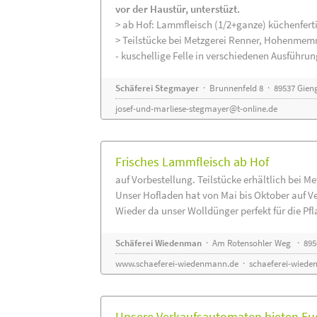
vor der Haustür, unterstüzt.
> ab Hof: Lammfleisch (1/2+ganze) küchenferti
> Teilstücke bei Metzgerei Renner, Hohenmem
- kuschellige Felle in verschiedenen Ausführu
Schäferei Stegmayer
· Brunnenfeld 8 · 89537 Gien
josef-und-marliese-stegmayer@t-online.de
Frisches Lammfleisch ab Hof
auf Vorbestellung. Teilstücke erhältlich bei M
Unser Hofladen hat von Mai bis Oktober auf V
Wieder da unser Wolldünger perfekt für die Pfla
Schäferei Wiedenman
· Am Rotensohler Weg · 895
www.schaeferei-wiedenmann.de
·
schaeferei-wiede
Unsere Verkaufsautomaten bieten Euc