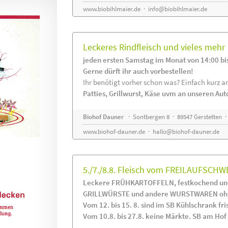
www.biobihlmaier.de
·
info@biobihlmaier.de
Leckeres Rindfleisch und vieles mehr
jeden ersten Samstag im Monat von 14:00 bi
Gerne dürft ihr auch vorbestellen!
Ihr benötigt vorher schon was? Einfach kurz an
Patties, Grillwurst, Käse uvm an unseren Au
Biohof Dauner
· Sontbergen 8 · 89547 Gerstetten ·
www.biohof-dauner.de
·
hallo@biohof-dauner.de
5./7./8.8. Fleisch vom FREILAUFSCHW
Leckere FRÜHKARTOFFELN, festkochend und
GRILLWÜRSTE und andere WURSTWAREN ohne
Vom 12. bis 15. 8. sind im SB Kühlschrank 
Vom 10.8. bis 27.8. keine Märkte. SB am Hof i