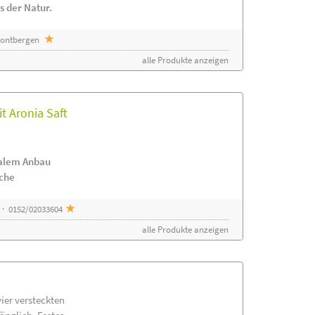
s der Natur.
 Sontbergen
alle Produkte anzeigen
t Aronia Saft
nalem Anbau
ache
 · 0152/02033604
alle Produkte anzeigen
vier versteckten