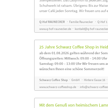
Stempelstellen. Das Labyrinth ist jederzeit zug
Schuhwerk ist ratsam. Übrigens: Bis zur Maise
unser Café jeden Sonntag. Wir freuen uns auf 
Q-Hof RAUNECKER
· Familie Raunecker · Q-Hof 1 
www.q-hof-raunecker.de
·
kontakt@q-hof-raunecker
25 Jahre Schwarz Coffee Shop in He
ab dem 01.08.2026 gelten während der Som
Öffnungszeiten: Mittwoch: 09:00 – 14:00 Uhr
Samstag: 09:00 – 13:00 Uhr Wir freuen uns a
wünschen Ihnen eine schöne Sommerzeit!
Schwarz Coffee Shop
· GmbH · Hintere Gasse 16 ·
www.schwarz-coffeeshop.de
·
info@schwarz-coffee
Mit dem Genuß von heimischem Lammf