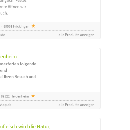
änglich. Festes
rnte öffnen wir
euch.
· 89561 Frickingen
.de
alle Produkte anzeigen
idenheim
merferien folgende
 und
uf Ihren Besuch und
 89522 Heidenheim
shop.de
alle Produkte anzeigen
leisch wird die Natur,