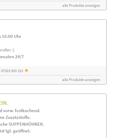
alle Produkte anzeigen
s 16:00 Uhr
rufen :)
tomaten 24/7
 07323 920 312
alle Produkte anzeigen
EIN.
 vorw. festkochend.
 Zusatzstoffe.
frische SUPPENHÜHNER.
st tgl. geöffnet.