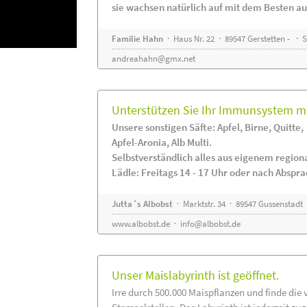
sie wachsen natürlich auf mit dem Besten au
Familie Hahn
· Haus Nr. 22 · 89547 Gerstetten - ·
andreahahn@gmx.net
Unterstützen Sie Ihr Immunsystem mi
Unsere sonstigen Säfte: Apfel, Birne, Quitte,
Apfel-Aronia, Alb Multi.
Selbstverständlich alles aus eigenem regio
Lädle: Freitags 14 - 17 Uhr oder nach Abspr
Jutta´s Albobst
· Marktstr. 34 · 89547 Gussenstadt
www.albobst.de
·
info@albobst.de
Unser Maislabyrinth ist geöffnet.
Irre durch 500.000 Maispflanzen und finde die 