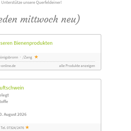
! Unterstütze unsere Querfeldeiner!
eden mittwoch neu)
unseren Bienenprodukten
 Königsbronn · /Zang
-online.de
alle Produkte anzeigen
luftschwein
elegt
toffe
0. August 2026
Tel. 07324/2476