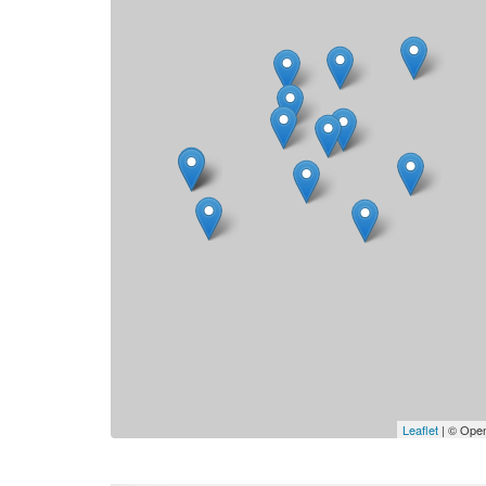
Leaflet
| © Open