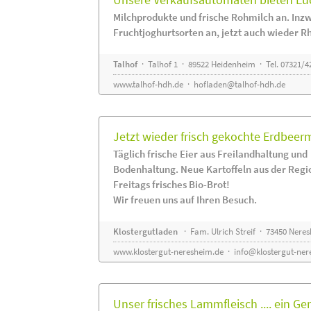
Milchprodukte und frische Rohmilch an. Inzw
Fruchtjoghurtsorten an, jetzt auch wieder R
Talhof
· Talhof 1 · 89522 Heidenheim · Tel. 07321/4
www.talhof-hdh.de
·
hofladen@talhof-hdh.de
Jetzt wieder frisch gekochte Erdbee
Täglich frische Eier aus Freilandhaltung und
Bodenhaltung. Neue Kartoffeln aus der Regi
Freitags frisches Bio-Brot!
Wir freuen uns auf Ihren Besuch.
Klostergutladen
· Fam. Ulrich Streif · 73450 Nere
www.klostergut-neresheim.de
·
info@klostergut-ner
Unser frisches Lammfleisch .... ein Ge