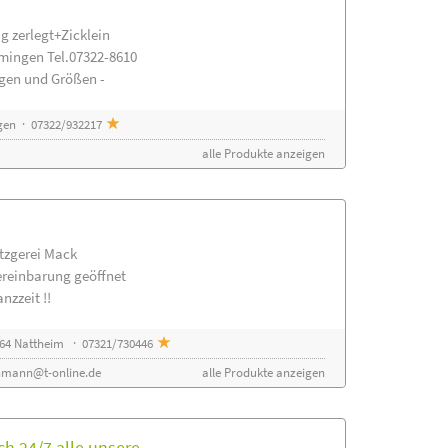
g zerlegt+Zicklein
mingen Tel.07322-8610
ngen und Größen -
gen · 07322/932217
alle Produkte anzeigen
etzgerei Mack
ereinbarung geöffnet
nzzeit !!
64 Nattheim · 07321/730446
nmann@t-online.de
alle Produkte anzeigen
h 24/7 alle unsere