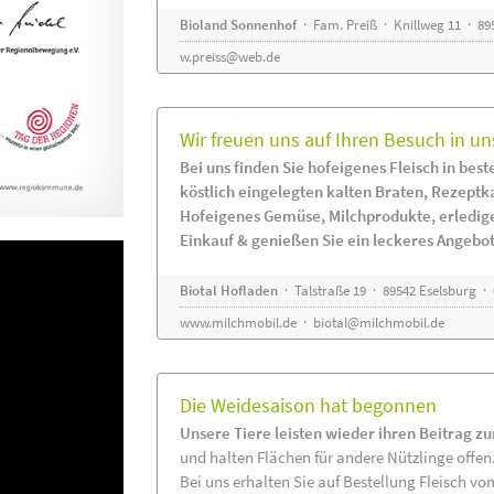
Bioland Sonnenhof
· Fam. Preiß · Knillweg 11 · 895
w.preiss@web.de
Wir freuen uns auf Ihren Besuch in un
Bei uns finden Sie hofeigenes Fleisch in beste
köstlich eingelegten kalten Braten, Rezeptk
Hofeigenes Gemüse, Milchprodukte, erledig
Einkauf & genießen Sie ein leckeres Angebot
Biotal Hofladen
· Talstraße 19 · 89542 Eselsburg ·
www.milchmobil.de
·
biotal@milchmobil.de
Die Weidesaison hat begonnen
Unsere Tiere leisten wieder ihren Beitrag z
und halten Flächen für andere Nützlinge offen
Bei uns erhalten Sie auf Bestellung Fleisch vo