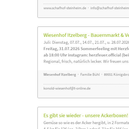
www.schafhof-steinheim.de
·
info@schafhof-steinheim
Wiesenhof Itzelberg - Bauernmarkt &
Juli: Dienstag, 07.07., 14.07., 21.07., u. 28.07.202
Freitag, 31.07.2026 Sommerfeeling mit Herzf
ab 18:00 Uhr instagram: herzfeuer.official (b
Regional, frisch, natürlich lecker. Wir freuen uns
Wiesenhof Itzelberg
· Familie Bühl · 89551 Königsbro
konold-wiesenhof@t-online.de
Es gibt sie wieder - unsere Ackerboxen!
Gemüse so wie es der Acker hergibt, in 2 Format
4-5 kg für 12€ (ca. 2 Pers.) oder 6-7 kg für 16€ (ca.