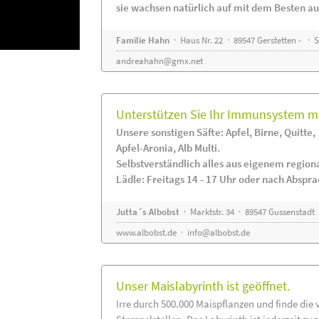
sie wachsen natürlich auf mit dem Besten au
Familie Hahn
· Haus Nr. 22 · 89547 Gerstetten - ·
andreahahn@gmx.net
Unterstützen Sie Ihr Immunsystem mi
Unsere sonstigen Säfte: Apfel, Birne, Quitte,
Apfel-Aronia, Alb Multi.
Selbstverständlich alles aus eigenem regio
Lädle: Freitags 14 - 17 Uhr oder nach Abspr
Jutta´s Albobst
· Marktstr. 34 · 89547 Gussenstadt
www.albobst.de
·
info@albobst.de
Unser Maislabyrinth ist geöffnet.
Irre durch 500.000 Maispflanzen und finde die 