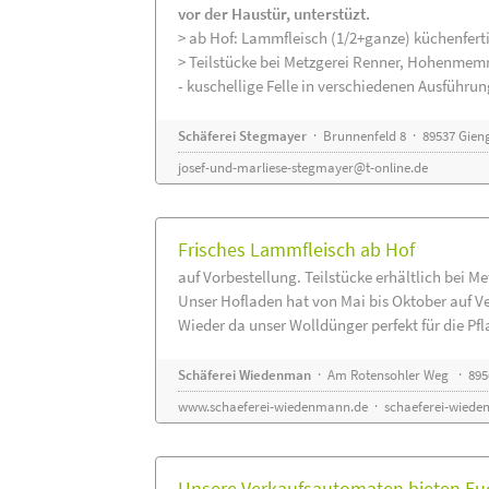
vor der Haustür, unterstüzt.
> ab Hof: Lammfleisch (1/2+ganze) küchenferti
> Teilstücke bei Metzgerei Renner, Hohenmem
- kuschellige Felle in verschiedenen Ausführu
Schäferei Stegmayer
· Brunnenfeld 8 · 89537 Gien
josef-und-marliese-stegmayer@t-online.de
Frisches Lammfleisch ab Hof
auf Vorbestellung. Teilstücke erhältlich bei M
Unser Hofladen hat von Mai bis Oktober auf V
Wieder da unser Wolldünger perfekt für die Pfla
Schäferei Wiedenman
· Am Rotensohler Weg · 895
www.schaeferei-wiedenmann.de
·
schaeferei-wiede
Unsere Verkaufsautomaten bieten Euc