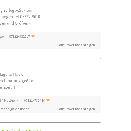
g zerlegt+Zicklein
mingen Tel.07322-8610
ngen und Größen -
gen · 07322/932217
alle Produkte anzeigen
etzgerei Mack
ereinbarung geöffnet
nzzeit !!
64 Nattheim · 07321/730446
nmann@t-online.de
alle Produkte anzeigen
h 24/7 alle unsere