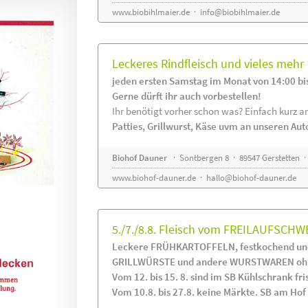
www.biobihlmaier.de
·
info@biobihlmaier.de
Leckeres Rindfleisch und vieles mehr
jeden ersten Samstag im Monat von 14:00 bi
Gerne dürft ihr auch vorbestellen!
Ihr benötigt vorher schon was? Einfach kurz an
Patties, Grillwurst, Käse uvm an unseren Au
Biohof Dauner
· Sontbergen 8 · 89547 Gerstetten ·
www.biohof-dauner.de
·
hallo@biohof-dauner.de
5./7./8.8. Fleisch vom FREILAUFSCHW
Leckere FRÜHKARTOFFELN, festkochend und
GRILLWÜRSTE und andere WURSTWAREN ohne
Vom 12. bis 15. 8. sind im SB Kühlschrank 
Vom 10.8. bis 27.8. keine Märkte. SB am Hof i