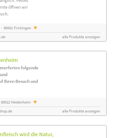
änglich. Festes
rnte öffnen wir
euch.
· 89561 Frickingen
.de
alle Produkte anzeigen
idenheim
merferien folgende
 und
uf Ihren Besuch und
 89522 Heidenheim
shop.de
alle Produkte anzeigen
leisch wird die Natur,