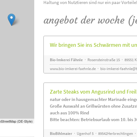
Haltung von Nutztieren sind nur ein paar Vorteile
angebot der woche (j
Wir bringen Sie ins Schwärmen mit 
Bio-Imkerei Fähnle
· Rosensteinstraße 15 · 89551
www.bio-imkerei-faehnle.de
·
bio-imkerei-faehnle@t
Zarte Steaks vom Angusrind und Frei
natur oder in hausgemachter Marinade eing
Große Auswahl an Grillwürsten ohne Zusatzs
auch aus 100% Rind
Bitte beachten: Betriebsurlaub vom 10. bis 3
StreetMap (DE-Style)
BioBihlmaier
· Ugenhof 5 · 89542Herbrechtingen · 