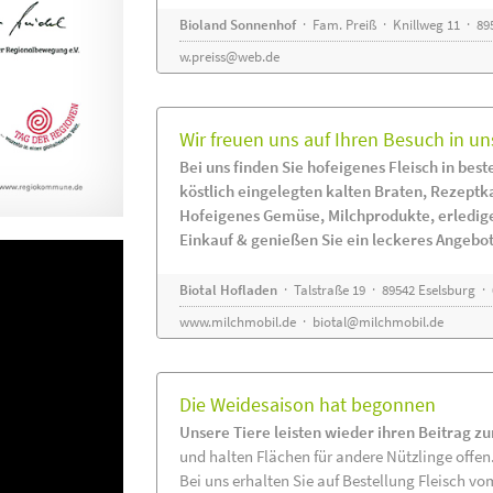
Bioland Sonnenhof
· Fam. Preiß · Knillweg 11 · 895
w.preiss@web.de
Wir freuen uns auf Ihren Besuch in un
Bei uns finden Sie hofeigenes Fleisch in beste
köstlich eingelegten kalten Braten, Rezeptk
Hofeigenes Gemüse, Milchprodukte, erledig
Einkauf & genießen Sie ein leckeres Angebot
Biotal Hofladen
· Talstraße 19 · 89542 Eselsburg ·
www.milchmobil.de
·
biotal@milchmobil.de
Die Weidesaison hat begonnen
Unsere Tiere leisten wieder ihren Beitrag z
und halten Flächen für andere Nützlinge offen
Bei uns erhalten Sie auf Bestellung Fleisch vo