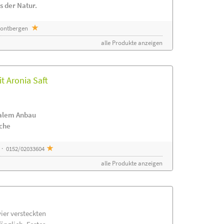
s der Natur.
 Sontbergen
alle Produkte anzeigen
t Aronia Saft
nalem Anbau
ache
 · 0152/02033604
alle Produkte anzeigen
vier versteckten