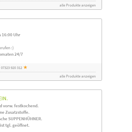
alle Produkte anzeigen
s 16:00 Uhr
rufen :)
tomaten 24/7
 07323 920 312
alle Produkte anzeigen
EIN.
 vorw. festkochend.
 Zusatzstoffe.
frische SUPPENHÜHNER.
st tgl. geöffnet.