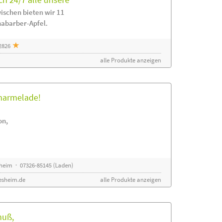
ischen bieten wir 11
habarber-Apfel.
2826
alle Produkte anzeigen
rmarmelade!
on,
sheim · 07326-85145 (Laden)
esheim.de
alle Produkte anzeigen
nuß,