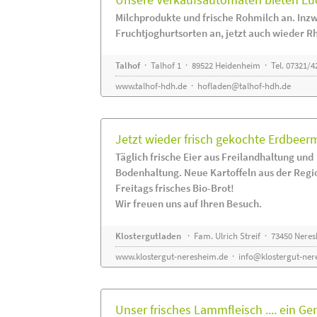
Milchprodukte und frische Rohmilch an. Inzw
Fruchtjoghurtsorten an, jetzt auch wieder R
Talhof
· Talhof 1 · 89522 Heidenheim · Tel. 07321/4
www.talhof-hdh.de
·
hofladen@talhof-hdh.de
Jetzt wieder frisch gekochte Erdbee
Täglich frische Eier aus Freilandhaltung und
Bodenhaltung. Neue Kartoffeln aus der Regi
Freitags frisches Bio-Brot!
Wir freuen uns auf Ihren Besuch.
Klostergutladen
· Fam. Ulrich Streif · 73450 Nere
www.klostergut-neresheim.de
·
info@klostergut-ner
Unser frisches Lammfleisch .... ein Ge