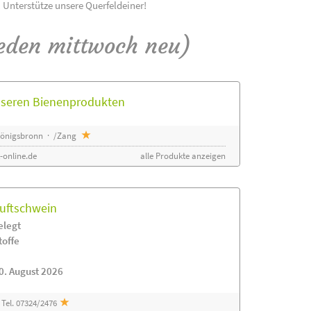
! Unterstütze unsere Querfeldeiner!
eden mittwoch neu)
unseren Bienenprodukten
 Königsbronn · /Zang
-online.de
alle Produkte anzeigen
luftschwein
elegt
toffe
0. August 2026
Tel. 07324/2476