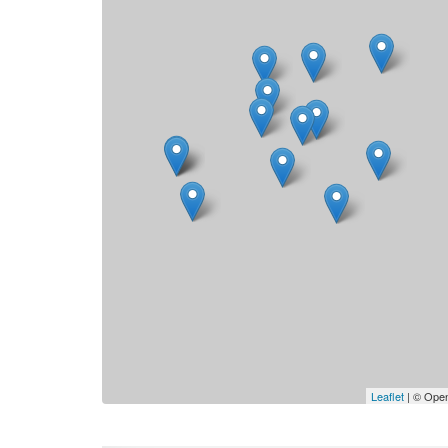
Leaflet
| © Open