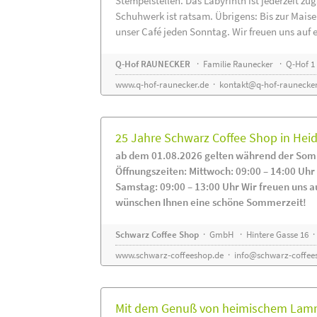
Stempelstellen. Das Labyrinth ist jederzeit zug
Schuhwerk ist ratsam. Übrigens: Bis zur Maise
unser Café jeden Sonntag. Wir freuen uns auf 
Q-Hof RAUNECKER
· Familie Raunecker · Q-Hof 1 
www.q-hof-raunecker.de
·
kontakt@q-hof-raunecker
25 Jahre Schwarz Coffee Shop in He
ab dem 01.08.2026 gelten während der Som
Öffnungszeiten: Mittwoch: 09:00 – 14:00 Uhr
Samstag: 09:00 – 13:00 Uhr Wir freuen uns a
wünschen Ihnen eine schöne Sommerzeit!
Schwarz Coffee Shop
· GmbH · Hintere Gasse 16 ·
www.schwarz-coffeeshop.de
·
info@schwarz-coffee
Mit dem Genuß von heimischem Lammf