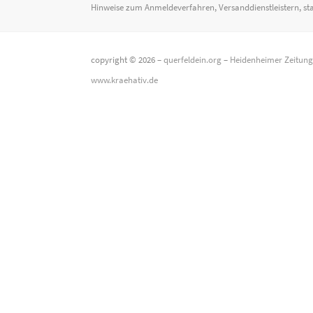
Hinweise zum Anmeldeverfahren, Versanddienstleistern, st
copyright © 2026 –
querfeldein.org
–
Heidenheimer Zeitun
www.kraehativ.de