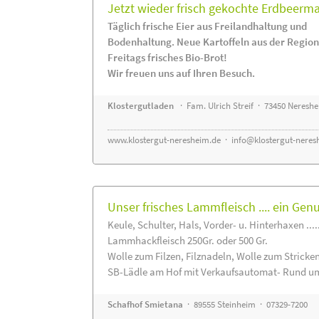
Jetzt wieder frisch gekochte Erdbeerm
Täglich frische Eier aus Freilandhaltung und
Bodenhaltung. Neue Kartoffeln aus der Region
Freitags frisches Bio-Brot!
Wir freuen uns auf Ihren Besuch.
Klostergutladen
· Fam. Ulrich Streif · 73450 Neresh
www.klostergut-neresheim.de
·
info@klostergut-neres
Unser frisches Lammfleisch .... ein Gen
Keule, Schulter, Hals, Vorder- u. Hinterhaxen ....
Lammhackfleisch 250Gr. oder 500 Gr.
Wolle zum Filzen, Filznadeln, Wolle zum Stricke
SB-Lädle am Hof mit Verkaufsautomat- Rund um
Schafhof Smietana
· 89555 Steinheim · 07329-7200