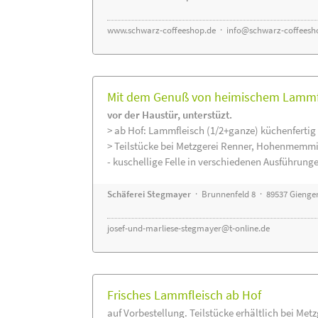
www.schwarz-coffeeshop.de
·
info@schwarz-coffeesh
Mit dem Genuß von heimischem Lammfle
vor der Haustür, unterstüzt.
> ab Hof: Lammfleisch (1/2+ganze) küchenfertig 
> Teilstücke bei Metzgerei Renner, Hohenmemmi
- kuschellige Felle in verschiedenen Ausführung
Schäferei Stegmayer
· Brunnenfeld 8 · 89537 Gienge
josef-und-marliese-stegmayer@t-online.de
Frisches Lammfleisch ab Hof
auf Vorbestellung. Teilstücke erhältlich bei Met