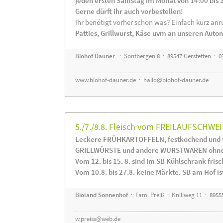
jeden ersten Samstag im Monat von 14:00 bis 
Gerne dürft ihr auch vorbestellen!
Ihr benötigt vorher schon was? Einfach kurz anru
Patties, Grillwurst, Käse uvm an unseren Auto
Biohof Dauner
· Sontbergen 8 · 89547 Gerstetten · 0
www.biohof-dauner.de
·
hallo@biohof-dauner.de
5./7./8.8. Fleisch vom FREILAUFSCHWEI
Leckere FRÜHKARTOFFELN, festkochend und v
GRILLWÜRSTE und andere WURSTWAREN ohne Z
Vom 12. bis 15. 8. sind im SB Kühlschrank f
Vom 10.8. bis 27.8. keine Märkte. SB am Hof ist
Bioland Sonnenhof
· Fam. Preiß · Knillweg 11 · 89555
w.preiss@web.de