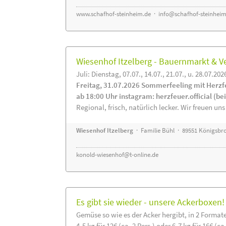
www.schafhof-steinheim.de
·
info@schafhof-steinheim
Wiesenhof Itzelberg - Bauernmarkt &
Juli: Dienstag, 07.07., 14.07., 21.07., u. 28.07.202
Freitag, 31.07.2026 Sommerfeeling mit Herzf
ab 18:00 Uhr instagram: herzfeuer.official (b
Regional, frisch, natürlich lecker. Wir freuen uns
Wiesenhof Itzelberg
· Familie Bühl · 89551 Königsbro
konold-wiesenhof@t-online.de
Es gibt sie wieder - unsere Ackerboxen!
Gemüse so wie es der Acker hergibt, in 2 Format
4-5 kg für 12€ (ca. 2 Pers.) oder 6-7 kg für 16€ (ca.