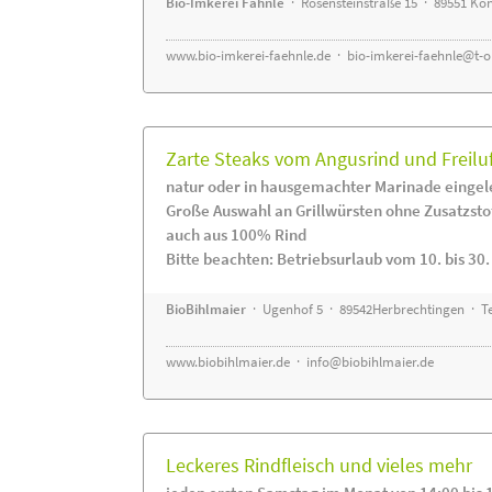
Bio-Imkerei Fähnle
· Rosensteinstraße 15 · 89551 K
www.bio-imkerei-faehnle.de
·
bio-imkerei-faehnle@t-o
Zarte Steaks vom Angusrind und Freilu
natur oder in hausgemachter Marinade eingel
Große Auswahl an Grillwürsten ohne Zusatzsto
auch aus 100% Rind
Bitte beachten: Betriebsurlaub vom 10. bis 30
BioBihlmaier
· Ugenhof 5 · 89542Herbrechtingen · Te
www.biobihlmaier.de
·
info@biobihlmaier.de
Leckeres Rindfleisch und vieles mehr