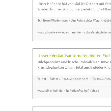
Unser Hofladen hat von Mai bis Oktober auf Ver
Wieder da unser Wolldünger perfekt für die Pflanz
Schäferei Wiedenman
· Am Rotensohler Weg · 89564
www.schaeferei-wiedenmann.de
·
schaeferei-wiedenm
Unsere Verkaufsautomaten bieten Euch 
Milchprodukte und frische Rohmilch an. Inzwis
Fruchtjoghurtsorten an, jetzt auch wieder Rha
Talhof
· Talhof 1 · 89522 Heidenheim · Tel. 07321/428
www.talhof-hdh.de
·
hofladen@talhof-hdh.de