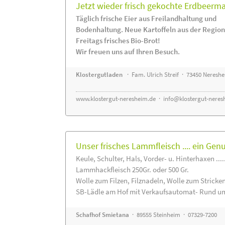
Jetzt wieder frisch gekochte Erdbeerm
Täglich frische Eier aus Freilandhaltung und
Bodenhaltung. Neue Kartoffeln aus der Region
Freitags frisches Bio-Brot!
Wir freuen uns auf Ihren Besuch.
Klostergutladen
· Fam. Ulrich Streif · 73450 Neresh
www.klostergut-neresheim.de
·
info@klostergut-neres
Unser frisches Lammfleisch .... ein Gen
Keule, Schulter, Hals, Vorder- u. Hinterhaxen ....
Lammhackfleisch 250Gr. oder 500 Gr.
Wolle zum Filzen, Filznadeln, Wolle zum Stricke
SB-Lädle am Hof mit Verkaufsautomat- Rund um
Schafhof Smietana
· 89555 Steinheim · 07329-7200