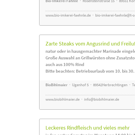
Bio-Imkerei Fähnle
· Rosensteinstraße 15 · 89551 K
www.bio-imkerei-faehnle.de
·
bio-imkerei-faehnle@t-o
Zarte Steaks vom Angusrind und Freilu
natur oder in hausgemachter Marinade eingel
Große Auswahl an Grillwürsten ohne Zusatzsto
auch aus 100% Rind
Bitte beachten: Betriebsurlaub vom 10. bis 30
BioBihlmaier
· Ugenhof 5 · 89542Herbrechtingen · Te
www.biobihlmaier.de
·
info@biobihlmaier.de
Leckeres Rindfleisch und vieles mehr