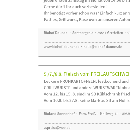
jeden ersten Samstag im Monat von 14:00 bis 
Gerne dürft ihr auch vorbestellen!
Ihr benötigt vorher schon was? Einfach kurz anru
Patties, Grillwurst, Käse uvm an unseren Auto
Biohof Dauner
· Sontbergen 8 · 89547 Gerstetten · 0
www.biohof-dauner.de
·
hallo@biohof-dauner.de
5./7./8.8. Fleisch vom FREILAUFSCHWEI
Leckere FRÜHKARTOFFELN, festkochend und v
GRILLWÜRSTE und andere WURSTWAREN ohne Z
Vom 12. bis 15. 8. sind im SB Kühlschrank f
Vom 10.8. bis 27.8. keine Märkte. SB am Hof ist
Bioland Sonnenhof
· Fam. Preiß · Knillweg 11 · 89555
w.preiss@web.de