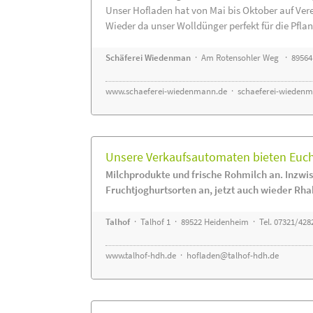
Unser Hofladen hat von Mai bis Oktober auf Ver
Wieder da unser Wolldünger perfekt für die Pflanz
Schäferei Wiedenman
· Am Rotensohler Weg · 89564
www.schaeferei-wiedenmann.de
·
schaeferei-wiedenm
Unsere Verkaufsautomaten bieten Euch 
Milchprodukte und frische Rohmilch an. Inzwis
Fruchtjoghurtsorten an, jetzt auch wieder Rha
Talhof
· Talhof 1 · 89522 Heidenheim · Tel. 07321/428
www.talhof-hdh.de
·
hofladen@talhof-hdh.de