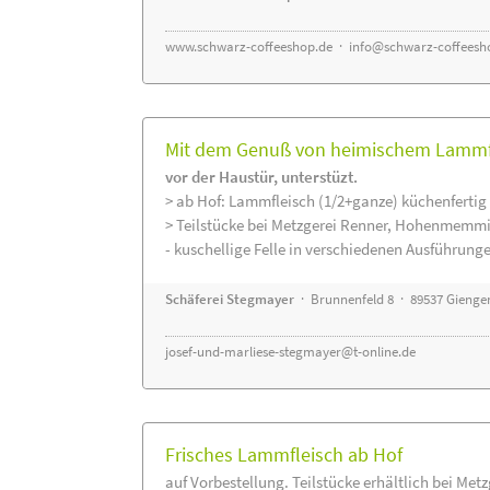
www.schwarz-coffeeshop.de
·
info@schwarz-coffeesh
Mit dem Genuß von heimischem Lammfle
vor der Haustür, unterstüzt.
> ab Hof: Lammfleisch (1/2+ganze) küchenfertig 
> Teilstücke bei Metzgerei Renner, Hohenmemmi
- kuschellige Felle in verschiedenen Ausführung
Schäferei Stegmayer
· Brunnenfeld 8 · 89537 Gienge
josef-und-marliese-stegmayer@t-online.de
Frisches Lammfleisch ab Hof
auf Vorbestellung. Teilstücke erhältlich bei Met