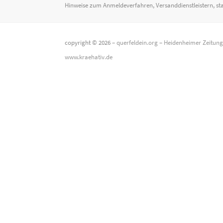
Hinweise zum Anmeldeverfahren, Versanddienstleistern, st
copyright © 2026 –
querfeldein.org
–
Heidenheimer Zeitun
www.kraehativ.de