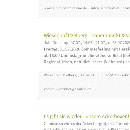
www.schafhof-steinheim.de
·
info@schafhof-steinheim
Wiesenhof Itzelberg - Bauernmarkt &
Juli: Dienstag, 07.07., 14.07., 21.07., u. 28.07.202
Freitag, 31.07.2026 Sommerfeeling mit Herzf
ab 18:00 Uhr instagram: herzfeuer.official (b
Regional, frisch, natürlich lecker. Wir freuen uns
Wiesenhof Itzelberg
· Familie Bühl · 89551 Königsbro
konold-wiesenhof@t-online.de
Es gibt sie wieder - unsere Ackerboxen!
Gemüse so wie es der Acker hergibt, in 2 Format
4-5 kg für 12€ (ca. 2 Pers.) oder 6-7 kg für 16€ (ca.