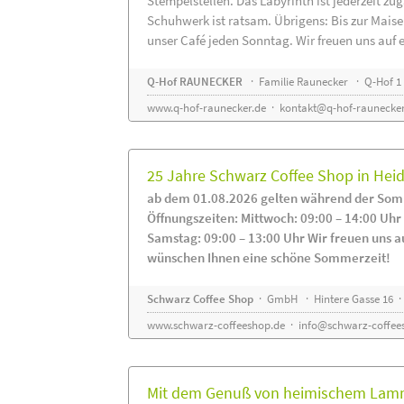
Stempelstellen. Das Labyrinth ist jederzeit zug
Schuhwerk ist ratsam. Übrigens: Bis zur Maise
unser Café jeden Sonntag. Wir freuen uns auf 
Q-Hof RAUNECKER
· Familie Raunecker · Q-Hof 1 
www.q-hof-raunecker.de
·
kontakt@q-hof-raunecker
25 Jahre Schwarz Coffee Shop in He
ab dem 01.08.2026 gelten während der Som
Öffnungszeiten: Mittwoch: 09:00 – 14:00 Uhr
Samstag: 09:00 – 13:00 Uhr Wir freuen uns a
wünschen Ihnen eine schöne Sommerzeit!
Schwarz Coffee Shop
· GmbH · Hintere Gasse 16 ·
www.schwarz-coffeeshop.de
·
info@schwarz-coffee
Mit dem Genuß von heimischem Lammf