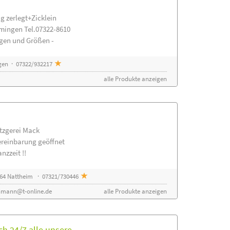
g zerlegt+Zicklein
mingen Tel.07322-8610
ngen und Größen -
gen · 07322/932217
alle Produkte anzeigen
etzgerei Mack
ereinbarung geöffnet
nzzeit !!
64 Nattheim · 07321/730446
nmann@t-online.de
alle Produkte anzeigen
h 24/7 alle unsere