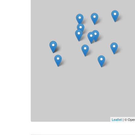
Leaflet
| © Open