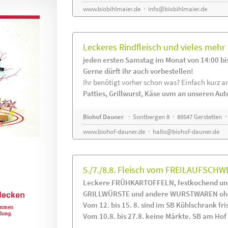
www.biobihlmaier.de
·
info@biobihlmaier.de
Leckeres Rindfleisch und vieles mehr
jeden ersten Samstag im Monat von 14:00 bi
Gerne dürft ihr auch vorbestellen!
Ihr benötigt vorher schon was? Einfach kurz an
Patties, Grillwurst, Käse uvm an unseren Au
Biohof Dauner
· Sontbergen 8 · 89547 Gerstetten ·
www.biohof-dauner.de
·
hallo@biohof-dauner.de
5./7./8.8. Fleisch vom FREILAUFSCHW
Leckere FRÜHKARTOFFELN, festkochend und
GRILLWÜRSTE und andere WURSTWAREN ohne
Vom 12. bis 15. 8. sind im SB Kühlschrank 
Vom 10.8. bis 27.8. keine Märkte. SB am Hof i