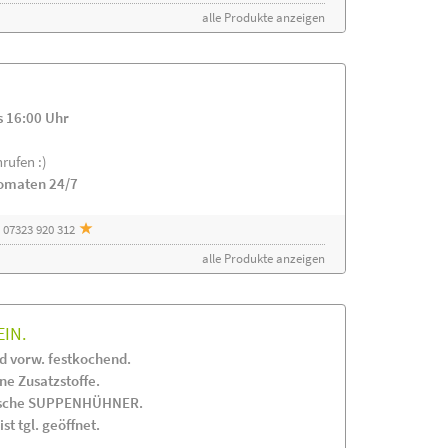
alle Produkte anzeigen
s 16:00 Uhr
rufen :)
tomaten 24/7
 07323 920 312
alle Produkte anzeigen
EIN.
 vorw. festkochend.
 Zusatzstoffe.
frische SUPPENHÜHNER.
st tgl. geöffnet.