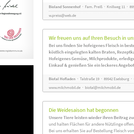
Bioland Sonnenhof
· Fam. Preiß · Knillweg 11 · 895
w.preiss@web.de
Wir freuen uns auf Ihren Besuch in un
Bei uns finden Sie hofeigenes Fleisch in beste
köstlich eingelegten kalten Braten, Rezeptk
Hofeigenes Gemüse, Milchprodukte, erledig
Einkauf & genießen Sie ein leckeres Angebot
Biotal Hofladen
· Talstraße 19 · 89542 Eselsburg ·
www.milchmobil.de
·
biotal@milchmobil.de
Die Weidesaison hat begonnen
Unsere Tiere leisten wieder ihren Beitrag z
und halten Flächen für andere Nützlinge offen
Bei uns erhalten Sie auf Bestellung Fleisch vo