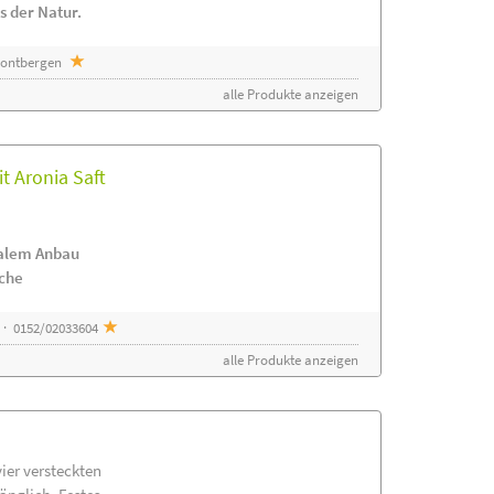
s der Natur.
 Sontbergen
alle Produkte anzeigen
t Aronia Saft
nalem Anbau
ache
 · 0152/02033604
alle Produkte anzeigen
vier versteckten