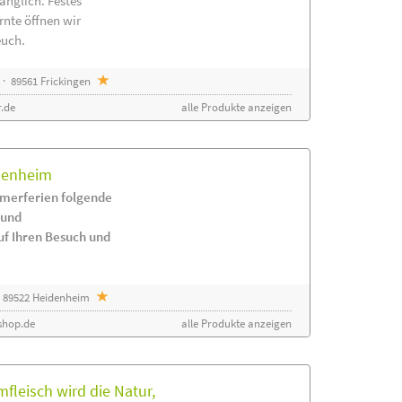
änglich. Festes
rnte öffnen wir
euch.
· 89561 Frickingen
.de
alle Produkte anzeigen
idenheim
merferien folgende
 und
uf Ihren Besuch und
 89522 Heidenheim
shop.de
alle Produkte anzeigen
leisch wird die Natur,