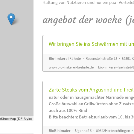
Haltung von Nutztieren sind nur ein paar Vorteile
angebot der woche (j
Wir bringen Sie ins Schwärmen mit 
Bio-Imkerei Fähnle
· Rosensteinstraße 15 · 89551
www.bio-imkerei-faehnle.de
·
bio-imkerei-faehnle@t
Zarte Steaks vom Angusrind und Frei
natur oder in hausgemachter Marinade eing
Große Auswahl an Grillwürsten ohne Zusatzs
auch aus 100% Rind
Bitte beachten: Betriebsurlaub vom 10. bis 3
StreetMap (DE-Style)
BioBihlmaier
· Ugenhof 5 · 89542Herbrechtingen · 