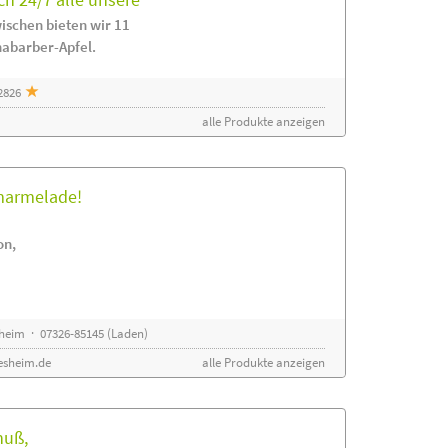
ischen bieten wir 11
habarber-Apfel.
2826
alle Produkte anzeigen
rmarmelade!
on,
sheim · 07326-85145 (Laden)
esheim.de
alle Produkte anzeigen
nuß,