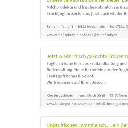
Milchprodukte und frische Rohmilch an. Inzw
Fruchtjoghurtsorten an, jetzt auch wieder R
Talhof
· Talhof 1 · 89522 Heidenheim · Tel. 07321/4
www.talhof-hdh.de
·
hofladen@talhof-hdh.de
Jetzt wieder frisch gekochte Erdbee
Täglich frische Eier aus Freilandhaltung und
Bodenhaltung. Neue Kartoffeln aus der Regi
Freitags frisches Bio-Brot!
Wir freuen uns auf Ihren Besuch.
Klostergutladen
· Fam. Ulrich Streif · 73450 Nere
www.klostergut-neresheim.de
·
info@klostergut-ner
Unser frisches Lammfleisch .... ein Ge