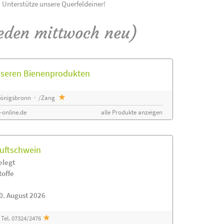
! Unterstütze unsere Querfeldeiner!
eden mittwoch neu)
unseren Bienenprodukten
 Königsbronn · /Zang
-online.de
alle Produkte anzeigen
luftschwein
elegt
toffe
0. August 2026
Tel. 07324/2476