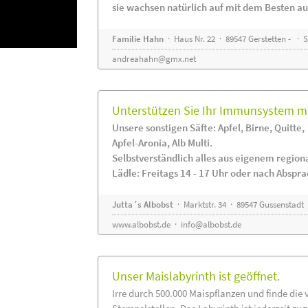
sie wachsen natürlich auf mit dem Besten au
Familie Hahn
· Haus Nr. 22 · 89547 Gerstetten - ·
andreahahn@gmx.net
Unterstützen Sie Ihr Immunsystem mi
Unsere sonstigen Säfte: Apfel, Birne, Quitte,
Apfel-Aronia, Alb Multi.
Selbstverständlich alles aus eigenem regio
Lädle: Freitags 14 - 17 Uhr oder nach Abspr
Jutta´s Albobst
· Marktstr. 34 · 89547 Gussenstadt
www.albobst.de
·
info@albobst.de
Unser Maislabyrinth ist geöffnet.
Irre durch 500.000 Maispflanzen und finde die 