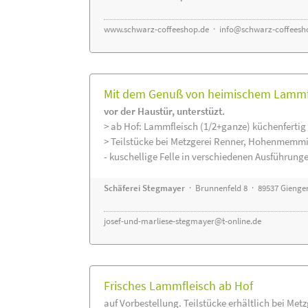
www.schwarz-coffeeshop.de
·
info@schwarz-coffeesh
Mit dem Genuß von heimischem Lammfle
vor der Haustür, unterstüzt.
> ab Hof: Lammfleisch (1/2+ganze) küchenfertig 
> Teilstücke bei Metzgerei Renner, Hohenmemmi
- kuschellige Felle in verschiedenen Ausführung
Schäferei Stegmayer
· Brunnenfeld 8 · 89537 Gienge
josef-und-marliese-stegmayer@t-online.de
Frisches Lammfleisch ab Hof
auf Vorbestellung. Teilstücke erhältlich bei Met