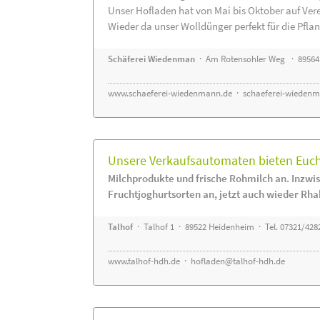
Unser Hofladen hat von Mai bis Oktober auf Ver
Wieder da unser Wolldünger perfekt für die Pflanz
Schäferei Wiedenman
· Am Rotensohler Weg · 89564
www.schaeferei-wiedenmann.de
·
schaeferei-wiedenm
Unsere Verkaufsautomaten bieten Euch 
Milchprodukte und frische Rohmilch an. Inzwis
Fruchtjoghurtsorten an, jetzt auch wieder Rha
Talhof
· Talhof 1 · 89522 Heidenheim · Tel. 07321/428
www.talhof-hdh.de
·
hofladen@talhof-hdh.de