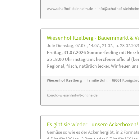
www.schafhof-steinheim.de
·
info@schafhof-steinheim
Wiesenhof Itzelberg - Bauernmarkt &
Juli: Dienstag, 07.07., 14.07., 21.07., u. 28.07.202
Freitag, 31.07.2026 Sommerfeeling mit Herzf
ab 18:00 Uhr instagram: herzfeuer.official (b
Regional, frisch, natürlich lecker. Wir freuen uns
Wiesenhof Itzelberg
· Familie Bühl · 89551 Königsbro
konold-wiesenhof@t-online.de
Es gibt sie wieder - unsere Ackerboxen!
Gemüse so wie es der Acker hergibt, in 2 Format
4-5 kg für 12€ (ca. 2 Pers.) oder 6-7 kg für 16€ (ca.