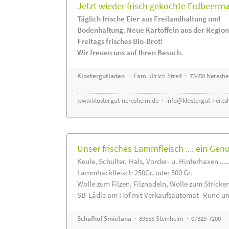
Jetzt wieder frisch gekochte Erdbeerm
Täglich frische Eier aus Freilandhaltung und
Bodenhaltung. Neue Kartoffeln aus der Region
Freitags frisches Bio-Brot!
Wir freuen uns auf Ihren Besuch.
Klostergutladen
· Fam. Ulrich Streif · 73450 Neresh
www.klostergut-neresheim.de
·
info@klostergut-neres
Unser frisches Lammfleisch .... ein Gen
Keule, Schulter, Hals, Vorder- u. Hinterhaxen ....
Lammhackfleisch 250Gr. oder 500 Gr.
Wolle zum Filzen, Filznadeln, Wolle zum Stricke
SB-Lädle am Hof mit Verkaufsautomat- Rund um
Schafhof Smietana
· 89555 Steinheim · 07329-7200