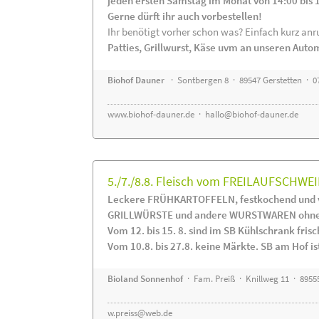
jeden ersten Samstag im Monat von 14:00 bis 
Gerne dürft ihr auch vorbestellen!
Ihr benötigt vorher schon was? Einfach kurz anru
Patties, Grillwurst, Käse uvm an unseren Auto
Biohof Dauner
· Sontbergen 8 · 89547 Gerstetten · 0
www.biohof-dauner.de
·
hallo@biohof-dauner.de
5./7./8.8. Fleisch vom FREILAUFSCHWEI
Leckere FRÜHKARTOFFELN, festkochend und v
GRILLWÜRSTE und andere WURSTWAREN ohne Z
Vom 12. bis 15. 8. sind im SB Kühlschrank f
Vom 10.8. bis 27.8. keine Märkte. SB am Hof ist
Bioland Sonnenhof
· Fam. Preiß · Knillweg 11 · 89555
w.preiss@web.de