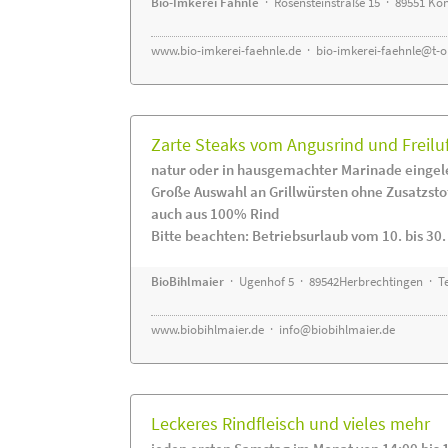
Bio-Imkerei Fähnle
· Rosensteinstraße 15 · 89551 K
www.bio-imkerei-faehnle.de
·
bio-imkerei-faehnle@t-o
Zarte Steaks vom Angusrind und Freilu
natur oder in hausgemachter Marinade eingel
Große Auswahl an Grillwürsten ohne Zusatzsto
auch aus 100% Rind
Bitte beachten: Betriebsurlaub vom 10. bis 30
BioBihlmaier
· Ugenhof 5 · 89542Herbrechtingen · Te
www.biobihlmaier.de
·
info@biobihlmaier.de
Leckeres Rindfleisch und vieles mehr