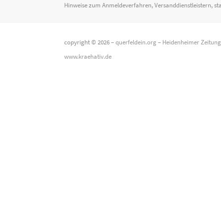
Hinweise zum Anmeldeverfahren, Versanddienstleistern, st
copyright © 2026 –
querfeldein.org
–
Heidenheimer Zeitun
www.kraehativ.de