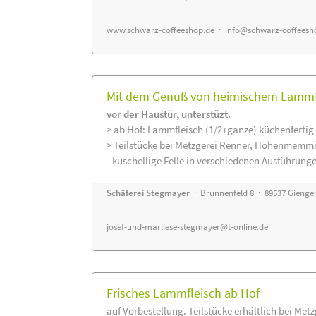
www.schwarz-coffeeshop.de
·
info@schwarz-coffeesh
Mit dem Genuß von heimischem Lammfle
vor der Haustür, unterstüzt.
> ab Hof: Lammfleisch (1/2+ganze) küchenfertig 
> Teilstücke bei Metzgerei Renner, Hohenmemmi
- kuschellige Felle in verschiedenen Ausführung
Schäferei Stegmayer
· Brunnenfeld 8 · 89537 Gienge
josef-und-marliese-stegmayer@t-online.de
Frisches Lammfleisch ab Hof
auf Vorbestellung. Teilstücke erhältlich bei Met