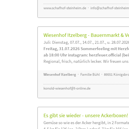
www.schafhof-steinheim.de
·
info@schafhof-steinheim
Wiesenhof Itzelberg - Bauernmarkt &
Juli: Dienstag, 07.07., 14.07., 21.07., u. 28.07.202
Freitag, 31.07.2026 Sommerfeeling mit Herzf
ab 18:00 Uhr instagram: herzfeuer.official (b
Regional, frisch, natürlich lecker. Wir freuen uns
Wiesenhof Itzelberg
· Familie Bühl · 89551 Königsbro
konold-wiesenhof@t-online.de
Es gibt sie wieder - unsere Ackerboxen!
Gemüse so wie es der Acker hergibt, in 2 Format
4-5 kg für 12€ (ca. 2 Pers.) oder 6-7 kg für 16€ (ca.