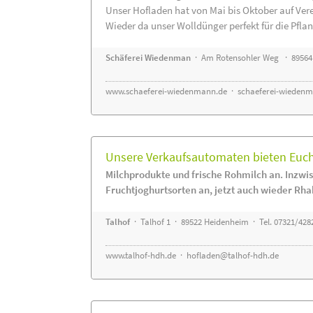
Unser Hofladen hat von Mai bis Oktober auf Ver
Wieder da unser Wolldünger perfekt für die Pflanz
Schäferei Wiedenman
· Am Rotensohler Weg · 89564
www.schaeferei-wiedenmann.de
·
schaeferei-wiedenm
Unsere Verkaufsautomaten bieten Euch 
Milchprodukte und frische Rohmilch an. Inzwis
Fruchtjoghurtsorten an, jetzt auch wieder Rha
Talhof
· Talhof 1 · 89522 Heidenheim · Tel. 07321/428
www.talhof-hdh.de
·
hofladen@talhof-hdh.de