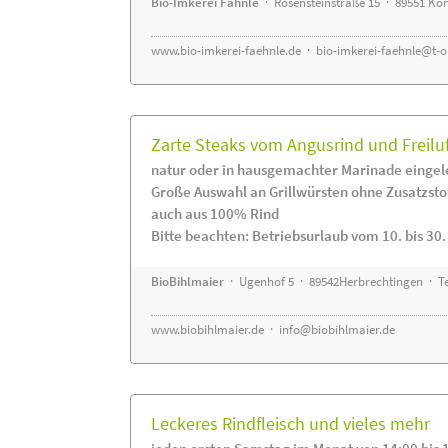
Bio-Imkerei Fähnle
· Rosensteinstraße 15 · 89551 K
www.bio-imkerei-faehnle.de
·
bio-imkerei-faehnle@t-o
Zarte Steaks vom Angusrind und Freilu
natur oder in hausgemachter Marinade eingel
Große Auswahl an Grillwürsten ohne Zusatzsto
auch aus 100% Rind
Bitte beachten: Betriebsurlaub vom 10. bis 30
BioBihlmaier
· Ugenhof 5 · 89542Herbrechtingen · Te
www.biobihlmaier.de
·
info@biobihlmaier.de
Leckeres Rindfleisch und vieles mehr