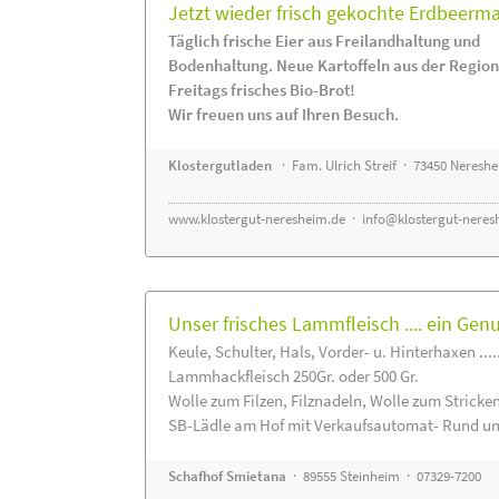
Jetzt wieder frisch gekochte Erdbeerm
Täglich frische Eier aus Freilandhaltung und
Bodenhaltung. Neue Kartoffeln aus der Region
Freitags frisches Bio-Brot!
Wir freuen uns auf Ihren Besuch.
Klostergutladen
· Fam. Ulrich Streif · 73450 Neresh
www.klostergut-neresheim.de
·
info@klostergut-neres
Unser frisches Lammfleisch .... ein Gen
Keule, Schulter, Hals, Vorder- u. Hinterhaxen ....
Lammhackfleisch 250Gr. oder 500 Gr.
Wolle zum Filzen, Filznadeln, Wolle zum Stricke
SB-Lädle am Hof mit Verkaufsautomat- Rund um
Schafhof Smietana
· 89555 Steinheim · 07329-7200