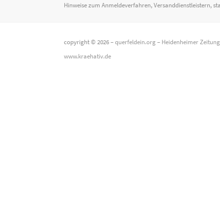
Hinweise zum Anmeldeverfahren, Versanddienstleistern, st
copyright © 2026 –
querfeldein.org
–
Heidenheimer Zeitun
www.kraehativ.de