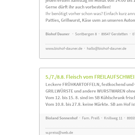
jeden ersten Samstag im Monat von 14:00 bis 
Gerne dürft ihr auch vorbestellen!
Ihr benötigt vorher schon was? Einfach kurz anru
Patties, Grillwurst, Käse uvm an unseren Auto
Biohof Dauner
· Sontbergen 8 · 89547 Gerstetten · 0
www.biohof-dauner.de
·
hallo@biohof-dauner.de
5./7./8.8. Fleisch vom FREILAUFSCHWEI
Leckere FRÜHKARTOFFELN, festkochend und v
GRILLWÜRSTE und andere WURSTWAREN ohne Z
Vom 12. bis 15. 8. sind im SB Kühlschrank f
Vom 10.8. bis 27.8. keine Märkte. SB am Hof ist
Bioland Sonnenhof
· Fam. Preiß · Knillweg 11 · 89555
w.preiss@web.de