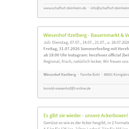
www.schafhof-steinheim.de
·
info@schafhof-steinheim
Wiesenhof Itzelberg - Bauernmarkt &
Juli: Dienstag, 07.07., 14.07., 21.07., u. 28.07.202
Freitag, 31.07.2026 Sommerfeeling mit Herzf
ab 18:00 Uhr instagram: herzfeuer.official (b
Regional, frisch, natürlich lecker. Wir freuen uns
Wiesenhof Itzelberg
· Familie Bühl · 89551 Königsbro
konold-wiesenhof@t-online.de
Es gibt sie wieder - unsere Ackerboxen!
Gemüse so wie es der Acker hergibt, in 2 Format
4-5 kg für 12€ (ca. 2 Pers.) oder 6-7 kg für 16€ (ca.