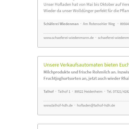
Unser Hofladen hat von Mai bis Oktober auf Ver
Wieder da unser Wolldünger perfekt für die Pflanz
Schäferei Wiedenman
· Am Rotensohler Weg · 89564
www.schaeferei-wiedenmann.de
·
schaeferei-wiedenm
Unsere Verkaufsautomaten bieten Euch 
Milchprodukte und frische Rohmilch an. Inzwis
Fruchtjoghurtsorten an, jetzt auch wieder Rha
Talhof
· Talhof 1 · 89522 Heidenheim · Tel. 07321/428
www.talhof-hdh.de
·
hofladen@talhof-hdh.de