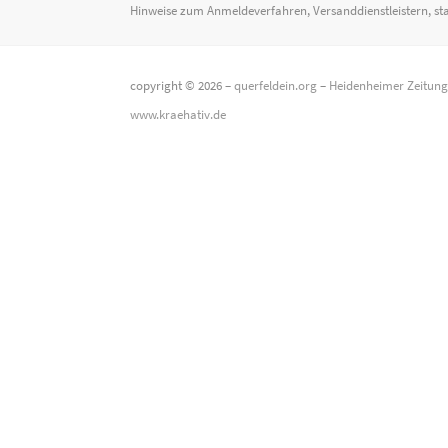
Hinweise zum Anmeldeverfahren, Versanddienstleistern, st
copyright © 2026 –
querfeldein.org
–
Heidenheimer Zeitun
www.kraehativ.de