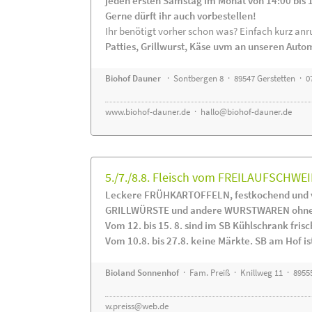
jeden ersten Samstag im Monat von 14:00 bis 
Gerne dürft ihr auch vorbestellen!
Ihr benötigt vorher schon was? Einfach kurz anru
Patties, Grillwurst, Käse uvm an unseren Auto
Biohof Dauner
· Sontbergen 8 · 89547 Gerstetten · 0
www.biohof-dauner.de
·
hallo@biohof-dauner.de
5./7./8.8. Fleisch vom FREILAUFSCHWEI
Leckere FRÜHKARTOFFELN, festkochend und v
GRILLWÜRSTE und andere WURSTWAREN ohne Z
Vom 12. bis 15. 8. sind im SB Kühlschrank f
Vom 10.8. bis 27.8. keine Märkte. SB am Hof ist
Bioland Sonnenhof
· Fam. Preiß · Knillweg 11 · 89555
w.preiss@web.de