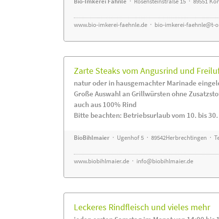
Bio-Imkerei Fähnle
· Rosensteinstraße 15 · 89551 K
www.bio-imkerei-faehnle.de
·
bio-imkerei-faehnle@t-o
Zarte Steaks vom Angusrind und Freilu
natur oder in hausgemachter Marinade eingel
Große Auswahl an Grillwürsten ohne Zusatzsto
auch aus 100% Rind
Bitte beachten: Betriebsurlaub vom 10. bis 30
BioBihlmaier
· Ugenhof 5 · 89542Herbrechtingen · Te
www.biobihlmaier.de
·
info@biobihlmaier.de
Leckeres Rindfleisch und vieles mehr