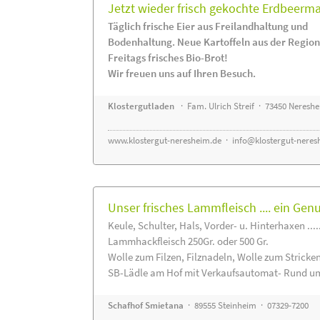
Jetzt wieder frisch gekochte Erdbeerm
Täglich frische Eier aus Freilandhaltung und
Bodenhaltung. Neue Kartoffeln aus der Region
Freitags frisches Bio-Brot!
Wir freuen uns auf Ihren Besuch.
Klostergutladen
· Fam. Ulrich Streif · 73450 Neresh
www.klostergut-neresheim.de
·
info@klostergut-neres
Unser frisches Lammfleisch .... ein Gen
Keule, Schulter, Hals, Vorder- u. Hinterhaxen ....
Lammhackfleisch 250Gr. oder 500 Gr.
Wolle zum Filzen, Filznadeln, Wolle zum Stricke
SB-Lädle am Hof mit Verkaufsautomat- Rund um
Schafhof Smietana
· 89555 Steinheim · 07329-7200