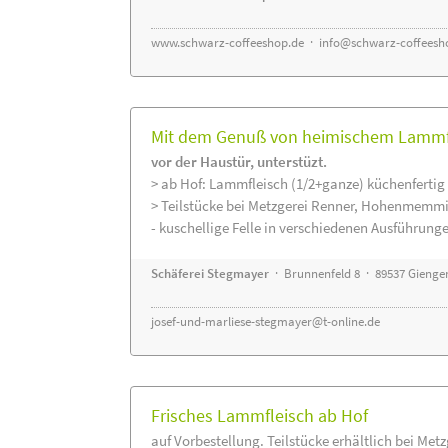
www.schwarz-coffeeshop.de
·
info@schwarz-coffeesh
Mit dem Genuß von heimischem Lammfle
vor der Haustür, unterstüzt.
> ab Hof: Lammfleisch (1/2+ganze) küchenfertig 
> Teilstücke bei Metzgerei Renner, Hohenmemmi
- kuschellige Felle in verschiedenen Ausführung
Schäferei Stegmayer
· Brunnenfeld 8 · 89537 Gienge
josef-und-marliese-stegmayer@t-online.de
Frisches Lammfleisch ab Hof
auf Vorbestellung. Teilstücke erhältlich bei Met