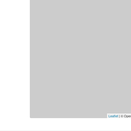
Leaflet
| © Open