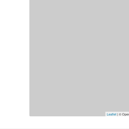
Leaflet
| © Open