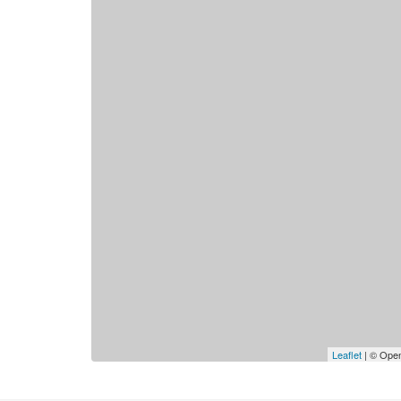
Leaflet
| © Open