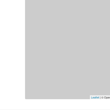
Leaflet
| © Open