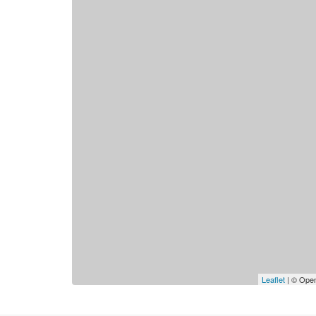
Leaflet
| © Open