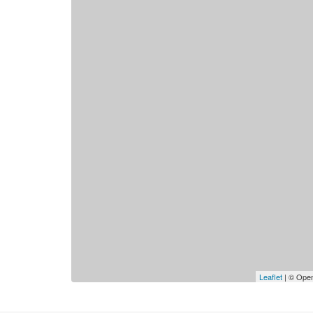
Leaflet
| © Open